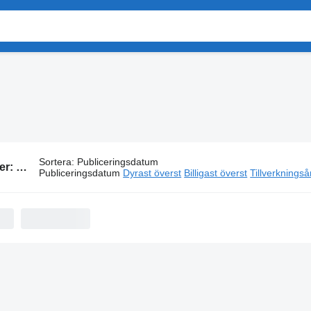
Sortera
:
Publiceringsdatum
386 annonser:
Renault D-series lastbilar
Publiceringsdatum
Dyrast överst
Billigast överst
Tillverkningså