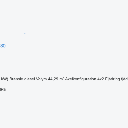
280
6 kW)
Bränsle
diesel
Volym
44,29 m³
Axelkonfiguration
4x2
Fjädring
fjäd
BRE