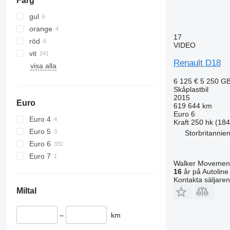
Färg
gul
orange
17
röd
VIDEO
vit
Renault D18
visa alla
6 125 €
5 250 G
Skåplastbil
2015
Euro
619 644 km
Euro 6
Euro 4
Kraft
250 hk (18
Euro 5
Storbritannie
Euro 6
Euro 7
Walker Movement
16
år på Autoline
Kontakta säljaren
Miltal
–
km