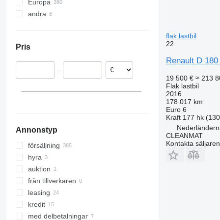
Midlum 270
Premium 310
T520
Europa
Midlum 280
Premium 320
andra
Spanien
Midlum 300
Premium 330
Polen
Ukraina
Premium 340
flak lastbil
Nederländerna
22
Pris
Premium 370
Belgien
Premium 380
Renault D 180
Ungern
–
Premium 385
Tyskland
19 500 €
≈ 213 8
Premium 400
Rumänien
Flak lastbil
2016
Premium 410
Frankrike
178 017 km
Premium 420
visa alla
Euro 6
Kraft
177 hk (13
Premium 430
Nederländerna
Annonstyp
Premium 440
CLEANMAT
Premium 450
Kontakta säljaren
försäljning
Premium 460
hyra
Premium Lander
auktion
från tillverkaren
leasing
kredit
med delbetalningar