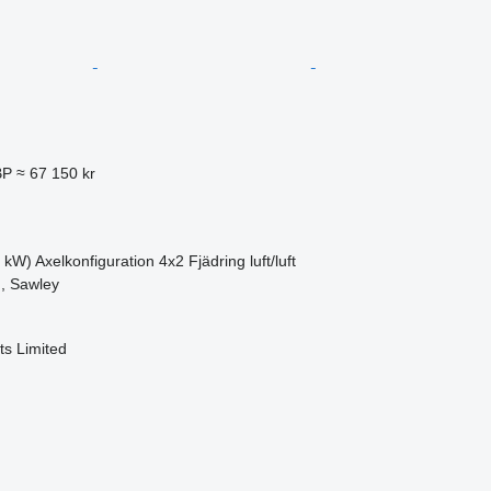
BP
≈ 67 150 kr
4 kW)
Axelkonfiguration
4x2
Fjädring
luft/luft
n, Sawley
s Limited