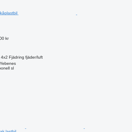
00 kr
4x2
Fjädring
fjäder/luft
 Yebenes
onell sl
k lastbil