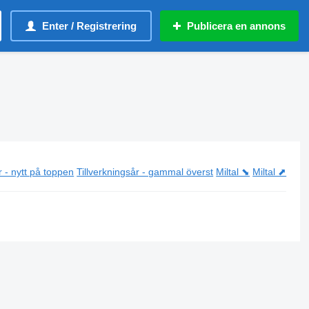
Enter / Registrering
Publicera en annons
r - nytt på toppen
Tillverkningsår - gammal överst
Miltal ⬊
Miltal ⬈