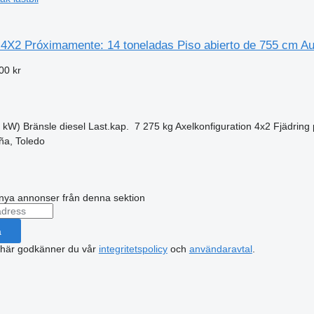
 4X2 Próximamente: 14 toneladas Piso abierto de 755 cm Au
00 kr
4 kW)
Bränsle
diesel
Last.kap.
7 275 kg
Axelkonfiguration
4x2
Fjädring
ña, Toledo
nya annonser från denna sektion
a
 här godkänner du vår
integritetspolicy
och
användaravtal
.