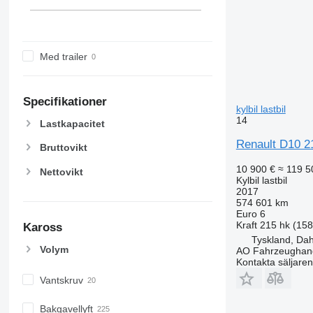
Med trailer
Specifikationer
kylbil lastbil
14
Lastkapacitet
Renault D10 21
Bruttovikt
10 900 €
≈ 119 5
Nettovikt
Kylbil lastbil
2017
574 601 km
Euro 6
Kraft
215 hk (15
Kaross
Tyskland, Da
Volym
AO Fahrzeughan
Kontakta säljaren
Vantskruv
Bakgavellyft