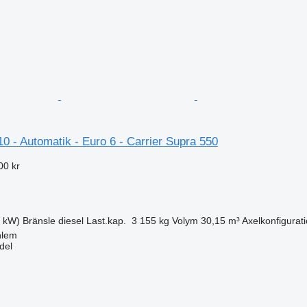
0 - Automatik - Euro 6 - Carrier Supra 550
00 kr
8 kW)
Bränsle
diesel
Last.kap.
3 155 kg
Volym
30,15 m³
Axelkonfigurat
hlem
del