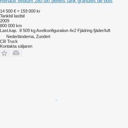
Renault Midlum 280 dxi pellets tank granules de bois
14 500 €
≈ 159 000 kr
Tankbil lastbil
2009
800 000 km
Last.kap.
8 509 kg
Axelkonfiguration
4x2
Fjädring
fjäder/luft
Nederländerna, Zundert
CB Truck
Kontakta säljaren