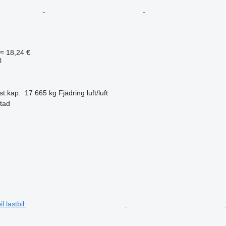
≈ 18,24 €
l
st.kap.
17 665 kg
Fjädring
luft/luft
stad