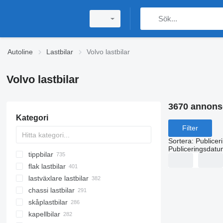
Autoline
Lastbilar
Volvo lastbilar
Volvo lastbilar
3670 annons
Kategori
Filter
Sortera
:
Publicer
Publiceringsdatu
tippbilar
flak lastbilar
lastväxlare lastbilar
chassi lastbilar
skåplastbilar
kapellbilar