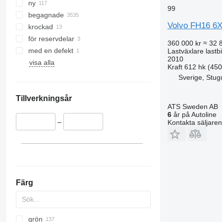
ny
99
begagnade
Volvo FH16 6
krockad
för reservdelar
360 000 kr
≈ 32 
med en defekt
Lastväxlare lastbi
2010
visa alla
Kraft
612 hk (45
Sverige, Stug
Tillverkningsår
ATS Sweden AB
6
år på Autoline
–
Kontakta säljaren
Färg
grön