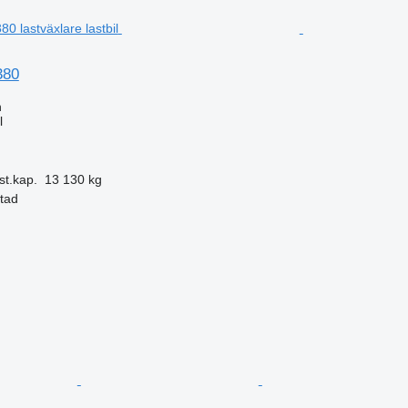
380
n
l
st.kap.
13 130 kg
stad