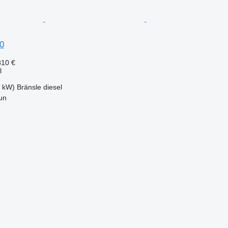
0
810 €
l
0 kW)
Bränsle
diesel
un