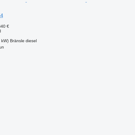
X4
840 €
l
0 kW)
Bränsle
diesel
un