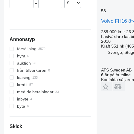
–
Estland
Marocko
58
Ungern
visa alla
Volvo FH16 8
289 000 kr
≈ 26 
Lastväxlare lastbi
Annonstyp
2010
Kraft
551 hk (40
försäljning
Sverige, Stug
hyra
auktion
ATS Sweden AB
från tillverkaren
6
år på Autoline
leasing
Kontakta säljaren
kredit
med delbetalningar
inbyte
byte
Skick