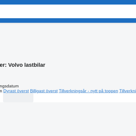
er:
Volvo lastbilar
ingsdatum
m
Dyrast överst
Billigast överst
Tillverkningsår - nytt på toppen
Tillverk