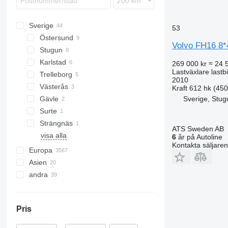
FL615
FM 400
FL618
FM 410
FL619
FM 420
Sverige
53
FM 430
Östersund
Volvo FH16 8*4
FM 440
Stugun
FM 450
Karlstad
269 000 kr
≈ 24 
Lastväxlare lastbi
FM 460
Trelleborg
2010
FM 480
Västerås
Kraft
612 hk (45
FM 500
Sverige, Stug
Gävle
Surte
Strängnäs
ATS Sweden AB
visa alla
6
år på Autoline
Kontakta säljaren
Europa
Asien
Nederländerna
andra
Polen
Turkiet
Belgien
Förenade Arabemiraten
Ukraina
Litauen
Kina
Brasilien
Pris
Spanien
Filippinerna
Chile
Tyskland
Georgien
Peru