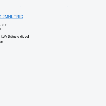
*4 JMNL TRID
360 €
l
5 kW)
Bränsle
diesel
un