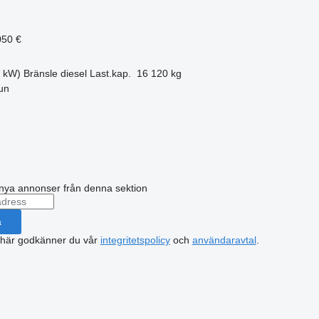
050 €
9 kW)
Bränsle
diesel
Last.kap.
16 120 kg
un
nya annonser från denna sektion
a
 här godkänner du vår
integritetspolicy
och
användaravtal
.