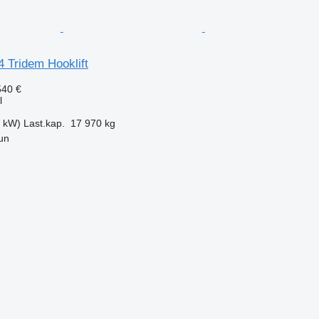
 Tridem Hooklift
540 €
l
0 kW)
Last.kap.
17 970 kg
un