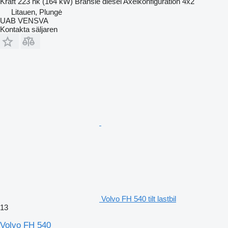
Kraft
223 hk (164 kW)
Bränsle
diesel
Axelkonfiguration
4x2
Litauen, Plungė
UAB VENSVA
Kontakta säljaren
Volvo FH 540 tilt lastbil
13
Volvo FH 540