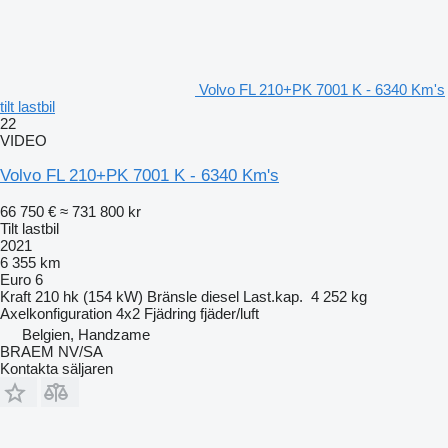
Volvo FL 210+PK 7001 K - 6340 Km's
tilt lastbil
22
VIDEO
Volvo FL 210+PK 7001 K - 6340 Km's
66 750 €
≈ 731 800 kr
Tilt lastbil
2021
6 355 km
Euro 6
Kraft
210 hk (154 kW)
Bränsle
diesel
Last.kap.
4 252 kg
Axelkonfiguration
4x2
Fjädring
fjäder/luft
Belgien, Handzame
BRAEM NV/SA
Kontakta säljaren