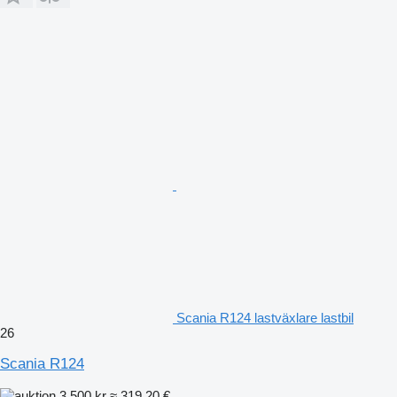
Scania R124 lastväxlare lastbil
26
Scania R124
3 500 kr
≈ 319,20 €