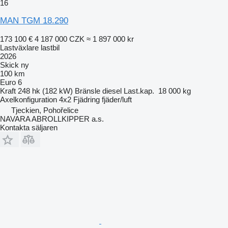
16
MAN TGM 18.290
173 100 €
4 187 000 CZK
≈ 1 897 000 kr
Lastväxlare lastbil
2026
Skick
ny
100 km
Euro 6
Kraft
248 hk (182 kW)
Bränsle
diesel
Last.kap.
18 000 kg
Axelkonfiguration
4x2
Fjädring
fjäder/luft
Tjeckien, Pohořelice
NAVARA ABROLLKIPPER a.s.
Kontakta säljaren