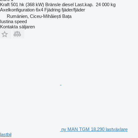
Kraft
501 hk (368 kW)
Bränsle
diesel
Last.kap.
24 000 kg
Axelkonfiguration
6x4
Fjädring
fjäder/fjäder
Rumänien, Ciceu-Mihăiești Bața
Iustina speed
Kontakta säljaren
ny MAN TGM 18.290 lastväxlare
lastbil