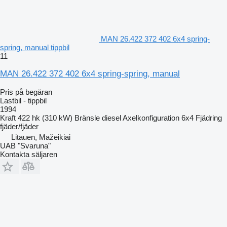
MAN 26.422 372 402 6x4 spring-
spring, manual tippbil
11
MAN 26.422 372 402 6x4 spring-spring, manual
Pris på begäran
Lastbil - tippbil
1994
Kraft
422 hk (310 kW)
Bränsle
diesel
Axelkonfiguration
6x4
Fjädring
fjäder/fjäder
Litauen, Mažeikiai
UAB "Svaruna"
Kontakta säljaren