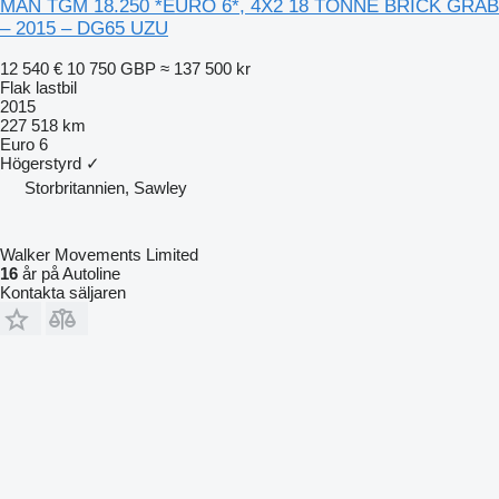
MAN TGM 18.250 *EURO 6*, 4X2 18 TONNE BRICK GRAB
– 2015 – DG65 UZU
12 540 €
10 750 GBP
≈ 137 500 kr
Flak lastbil
2015
227 518 km
Euro 6
Högerstyrd
✓
Storbritannien, Sawley
Walker Movements Limited
16
år på Autoline
Kontakta säljaren