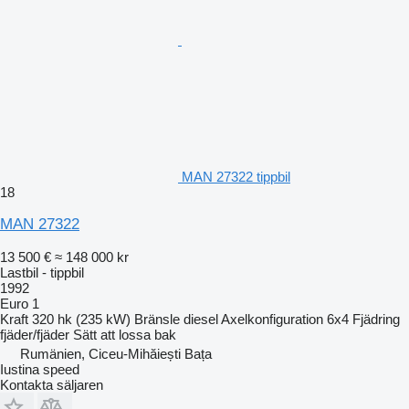
MAN 27322 tippbil
18
MAN 27322
13 500 €
≈ 148 000 kr
Lastbil - tippbil
1992
Euro 1
Kraft
320 hk (235 kW)
Bränsle
diesel
Axelkonfiguration
6x4
Fjädring
fjäder/fjäder
Sätt att lossa
bak
Rumänien, Ciceu-Mihăiești Bața
Iustina speed
Kontakta säljaren