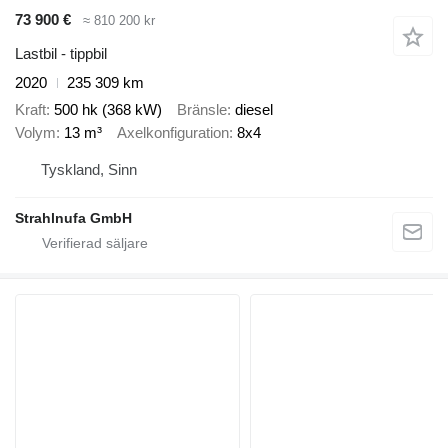
73 900 €
≈ 810 200 kr
Lastbil - tippbil
2020
235 309 km
Kraft
500 hk (368 kW)
Bränsle
diesel
Volym
13 m³
Axelkonfiguration
8x4
Tyskland, Sinn
Strahlnufa GmbH