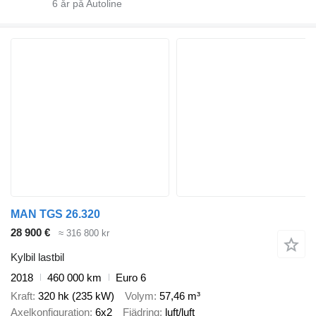
6
år på Autoline
MAN TGS 26.320
28 900 €
≈ 316 800 kr
Kylbil lastbil
2018
460 000 km
Euro 6
Kraft
320 hk (235 kW)
Volym
57,46 m³
Axelkonfiguration
6x2
Fjädring
luft/luft