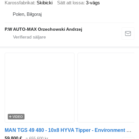
Karossfabrikat
Skibicki
Sätt att lossa
3-vägs
Polen, Biłgoraj
P.W AUTO-MAX Orzechowski Andrzej
VIDEO
MAN TGS 49 480 - 10x8 HYVA Tipper - Environment VALVES - TOP CONDITI
59 800 €
≈ 655 600 kr