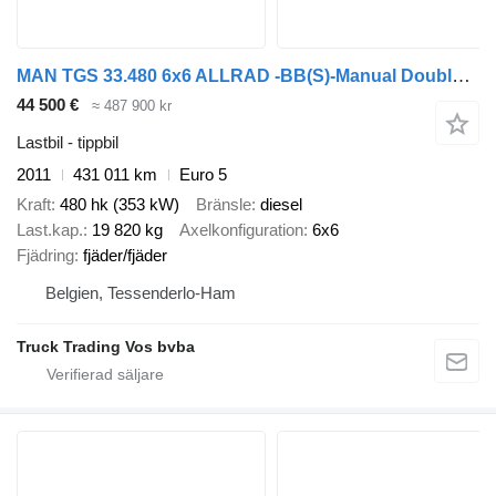
MAN TGS 33.480 6x6 ALLRAD -BB(S)-Manual Double usage (Benne - SZM)
44 500 €
≈ 487 900 kr
Lastbil - tippbil
2011
431 011 km
Euro 5
Kraft
480 hk (353 kW)
Bränsle
diesel
Last.kap.
19 820 kg
Axelkonfiguration
6x6
Fjädring
fjäder/fjäder
Belgien, Tessenderlo-Ham
Truck Trading Vos bvba