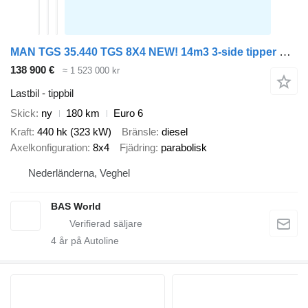
MAN TGS 35.440 TGS 8X4 NEW! 14m3 3-side tipper Steel suspension Big-
138 900 €
≈ 1 523 000 kr
Lastbil - tippbil
Skick
ny
180 km
Euro 6
Kraft
440 hk (323 kW)
Bränsle
diesel
Axelkonfiguration
8x4
Fjädring
parabolisk
Nederländerna, Veghel
BAS World
4
år på Autoline