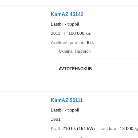
KamAZ 45142
Lastbil - tippbil
2011
100 000 km
Axelkonfiguration
6x4
Ukraina, Haivoron
AVTOTEHNOKUB
KamAZ 55111
Lastbil - tippbil
1991
Kraft
210 hk (154 kW)
Last.kap.
13 000 k