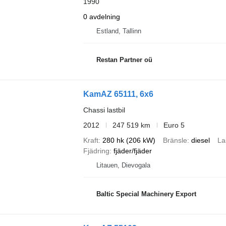
1990
0 avdelning
Estland, Tallinn
Restan Partner oü
KamAZ 65111, 6x6
Chassi lastbil
2012
247 519 km
Euro 5
Kraft
280 hk (206 kW)
Bränsle
diesel
La
Fjädring
fjäder/fjäder
Litauen, Dievogala
Baltic Special Machinery Export