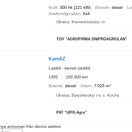
Kraft
300 hk (221 kW)
Bränsle
diesel
La
Axelkonfiguration
6x4
Ukraina, Kremenchutskiy r-n
TOV "AGROFIRMA DNIPROAGROLAN"
KamAZ
Lastbil - bensin tankbil
1992
100 000 km
Bränsle
diesel
Volym
7 025 m³
Ukraina, Baryshevskiy r-n, s. Korzhy
PAT "UIFK-Agro"
nya annonser från denna sektion