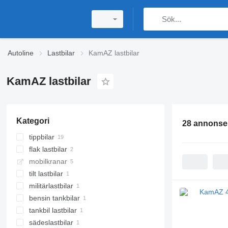
Autoline
Lastbilar
KamAZ lastbilar
KamAZ lastbilar
Kategori
28 annonse
tippbilar
flak lastbilar
mobilkranar
tilt lastbilar
militärlastbilar
bensin tankbilar
tankbil lastbilar
sädeslastbilar