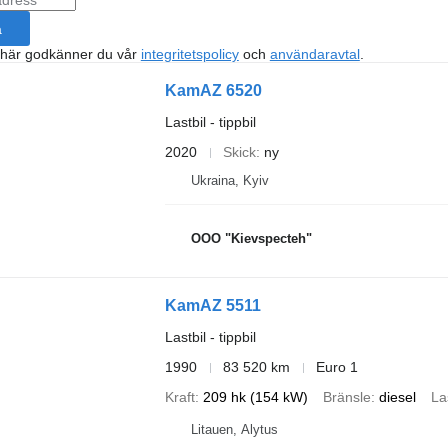
a
 här godkänner du vår
integritetspolicy
och
användaravtal
.
KamAZ 6520
Lastbil - tippbil
2020
Skick
ny
Ukraina, Kyiv
OOO "Kievspecteh"
KamAZ 5511
Lastbil - tippbil
1990
83 520 km
Euro 1
Kraft
209 hk (154 kW)
Bränsle
diesel
La
Litauen, Alytus