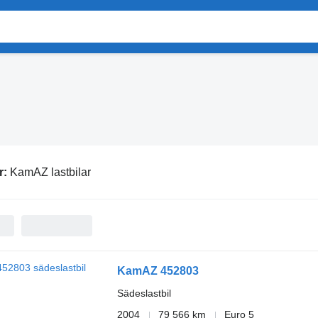
r:
KamAZ lastbilar
KamAZ 452803
Sädeslastbil
2004
79 566 km
Euro 5