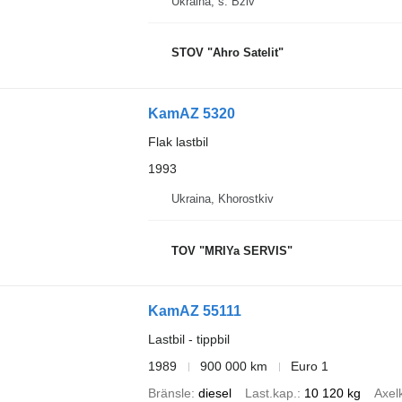
Ukraina, s. Bziv
STOV "Ahro Satelit"
KamAZ 5320
Flak lastbil
1993
Ukraina, Khorostkiv
TOV "MRIYa SERVIS"
KamAZ 55111
Lastbil - tippbil
1989
900 000 km
Euro 1
Bränsle
diesel
Last.kap.
10 120 kg
Axel