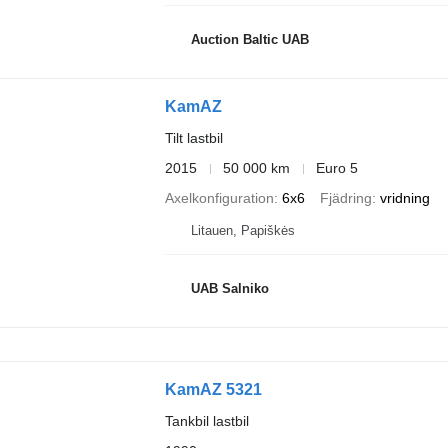
Auction Baltic UAB
KamAZ
Tilt lastbil
2015
50 000 km
Euro 5
Axelkonfiguration
6x6
Fjädring
vridning
Litauen, Papiškės
UAB Salniko
KamAZ 5321
Tankbil lastbil