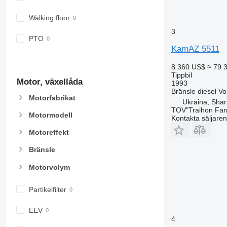
Walking floor
3
PTO
KamAZ 5511
8 360 US$
≈ 79 
Tippbil
Motor, växellåda
1993
Bränsle
diesel
Vo
Motorfabrikat
Ukraina, Shar
TOV"Traihon Far
Motormodell
Kontakta säljaren
Motoreffekt
Bränsle
Motorvolym
Partikelfilter
EEV
4