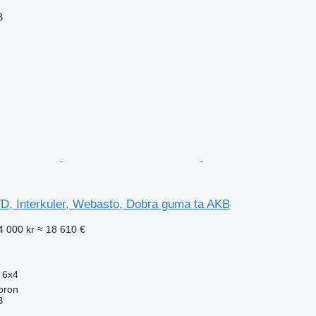
B
, Interkuler, Webasto, Dobra guma ta AKB
4 000 kr
≈ 18 610 €
6x4
oron
B