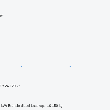
h"
€
≈ 24 120 kr
4 kW)
Bränsle
diesel
Last.kap.
10 150 kg