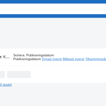
Sortera
:
Publiceringsdatum
r:
KamAZ tippbilar
Publiceringsdatum
Dyrast överst
Billigast överst
Tillverkningså