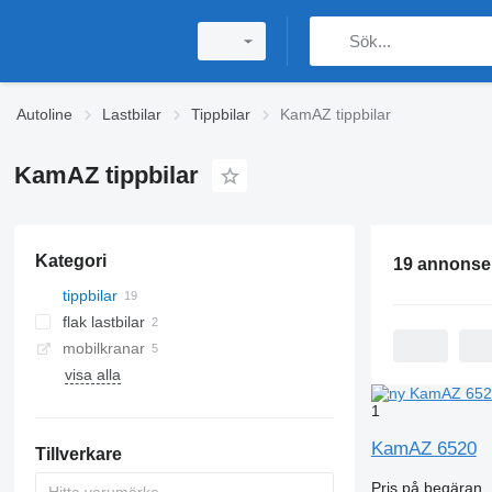
Autoline
Lastbilar
Tippbilar
KamAZ tippbilar
KamAZ tippbilar
Kategori
19 annonse
tippbilar
flak lastbilar
mobilkranar
visa alla
1
KamAZ 6520
Tillverkare
Pris på begäran