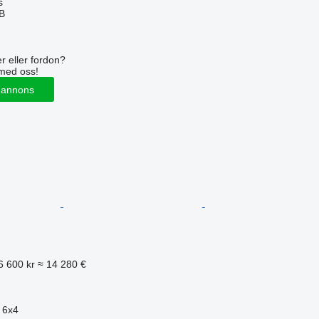
s
AB
r eller fordon?
med oss!
 annons
6 600 kr
≈ 14 280 €
6x4