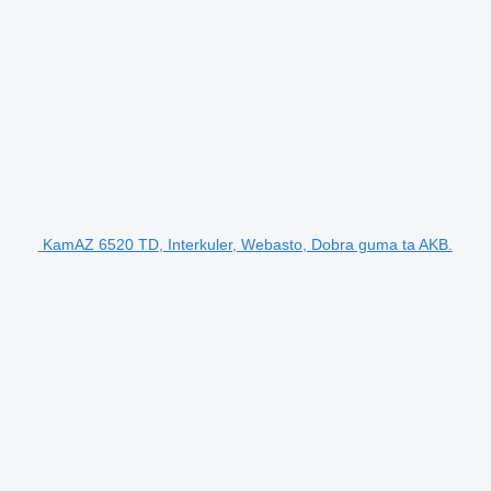
KamAZ 6520 TD, Interkuler, Webasto, Dobra guma ta AKB.