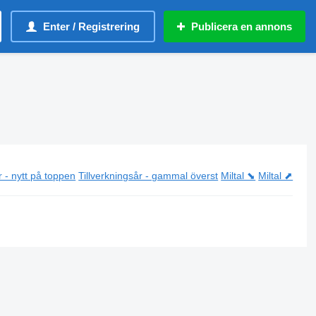
Enter / Registrering
Publicera en annons
r - nytt på toppen
Tillverkningsår - gammal överst
Miltal ⬊
Miltal ⬈