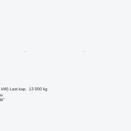
4 kW)
Last.kap.
13 000 kg
iv
it"