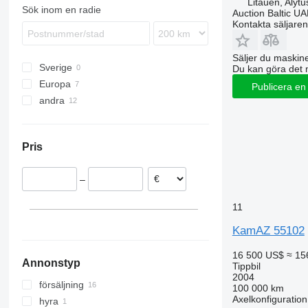
Litauen, Alytu
Sök inom en radie
Auction Baltic U
Terberg
Kontakta säljaren
VM
Säljer du maskine
Sverige
Du kan göra det 
Europa
Publicera en
andra
Litauen
Rumänien
Ukraina
Tjeckien
Moldavien
Pris
Polen
–
11
KamAZ 55102
16 500 US$
≈ 15
Annonstyp
Tippbil
2004
försäljning
100 000 km
Axelkonfiguration
hyra