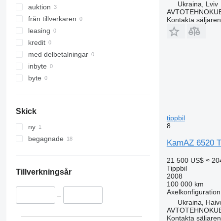
Ukraina, Lviv
auktion
AVTOTEHNOKU
från tillverkaren
Kontakta säljaren
leasing
kredit
med delbetalningar
inbyte
byte
Skick
tippbil
8
ny
begagnade
KamAZ 6520 TD
21 500 US$
≈ 20
Tippbil
Tillverkningsår
2008
100 000 km
Axelkonfiguration
–
Ukraina, Haiv
AVTOTEHNOKU
Kontakta säljaren