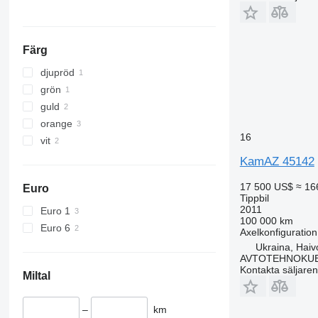
Färg
djupröd
grön
guld
orange
16
vit
KamAZ 45142
17 500 US$
≈ 16
Euro
Tippbil
2011
Euro 1
100 000 km
Euro 6
Axelkonfiguration
Ukraina, Haiv
AVTOTEHNOKU
Kontakta säljaren
Miltal
–
km