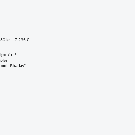
330 kr
≈ 7 236 €
lym
7 m³
ivka
minh Kharkiv"