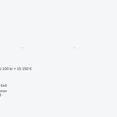
6 100 kr
≈ 15 150 €
6x4
oron
B