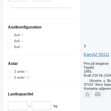
Axelkonfiguration
6x4
6x6
3
8x4
KamAZ 55111
Pris på begäran
Axlar
Tippbil
1991
2 axlar
Kraft
210 hk (15
3 axlar
Ukraina, s. Bz
STOV "Ahro Satel
Kontakta säljaren
Lastkapacitet
–
kg