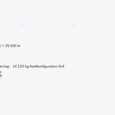
€
≈ 29 600 kr
st.kap.
10 120 kg
Axelkonfiguration
6x4
a
AB