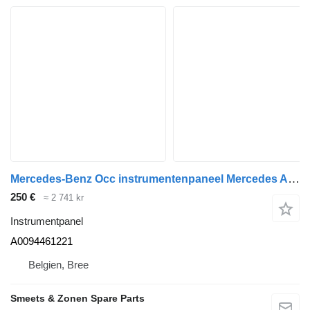
Mercedes-Benz Occ instrumentenpaneel Mercedes A0094461221 instrumentpanel till lastbil
250 €
≈ 2 741 kr
Instrumentpanel
A0094461221
Belgien, Bree
Smeets & Zonen Spare Parts