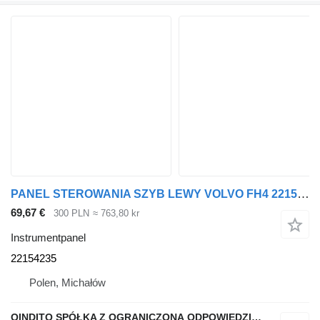
PANEL STEROWANIA SZYB LEWY VOLVO FH4 22154235 instrumentpanel
69,67 €
300 PLN
≈ 763,80 kr
Instrumentpanel
22154235
Polen, Michałów
QINDITO SPÓŁKA Z OGRANICZONĄ ODPOWIEDZIALNOŚCIĄ