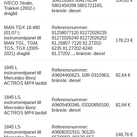
504226363 504276234
100,81 €
IVECO Stralis,
5801454398 5801721165,
Trakker (2002-)
bränsle: diesel
dragbil
MAN TGX 18.480
Referensnummer:
(01.07-)
81258077120 81272026235
instrumentpanel till
81272026240 81272026252
178,23 €
MAN TGL, TGM,
81.25807-7120 81.27202-
TGS, TGX (2005-
6235 81.27202-6240
2021) dragbil
81.27202..., bränsle: diesel
1845 L
Referensnummer:
instrumentpanel till
A9604460623, 10R-0310963,
82,64 €
Mercedes-Benz
bränsle: diesel
ACTROS MP4 lastbil
1845 LS
Referensnummer:
instrumentpanel till
A9605400346, 03320850100,
82,64 €
Mercedes-Benz
bränsle: diesel
ACTROS MP4 lastbil
1845 LS
Referensnummer:
instrumentpanel till
A9608201910, 90120-
148,76 €