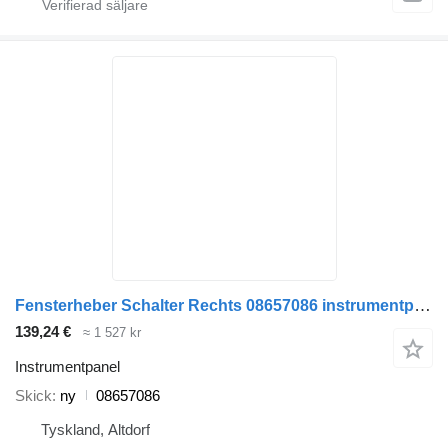
Fensterheber Schalter Rechts 08657086 instrumentpanel till MAN TGA lastbil
139,24 €
≈ 1 527 kr
Instrumentpanel
Skick
ny
08657086
Tyskland, Altdorf