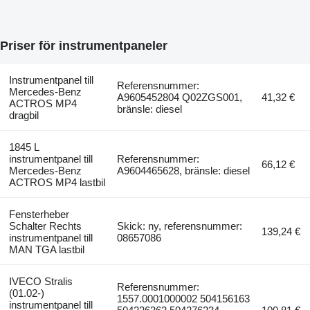
Priser för instrumentpaneler
Instrumentpanel till
Referensnummer:
Mercedes-Benz
A9605452804 Q02ZGS001,
41,32 €
ACTROS MP4
bränsle: diesel
dragbil
1845 L
instrumentpanel till
Referensnummer:
66,12 €
Mercedes-Benz
A9604465628, bränsle: diesel
ACTROS MP4 lastbil
Fensterheber
Schalter Rechts
Skick: ny, referensnummer:
139,24 €
instrumentpanel till
08657086
MAN TGA lastbil
IVECO Stralis
Referensnummer:
(01.02-)
1557.0001000002 504156163
instrumentpanel till