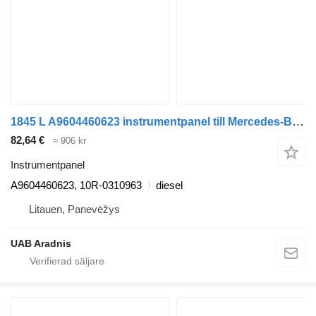
1845 L A9604460623 instrumentpanel till Mercedes-Benz ACTROS MP4 lastbil
82,64 €
≈ 906 kr
Instrumentpanel
A9604460623, 10R-0310963
diesel
Litauen, Panevėžys
UAB Aradnis