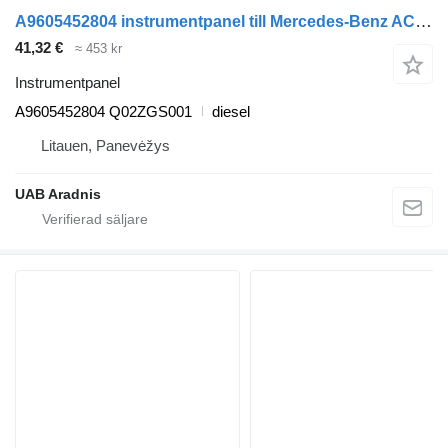
A9605452804 instrumentpanel till Mercedes-Benz ACTROS MP4 dragbil
41,32 €
≈ 453 kr
Instrumentpanel
A9605452804 Q02ZGS001
diesel
Litauen, Panevėžys
UAB Aradnis