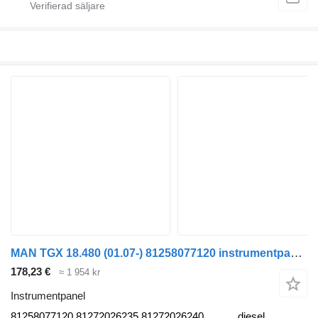
MAN TGX 18.480 (01.07-) 81258077120 instrumentpanel till MAN TGL, TGM, TGS, TGX (2005-2021) dragbil
178,23 €
≈ 1 954 kr
Instrumentpanel
81258077120 81272026235 81272026240
diesel