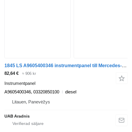
1845 LS A9605400346 instrumentpanel till Mercedes-Benz ACTROS MP4 lastbil
82,64 €
≈ 906 kr
Instrumentpanel
A9605400346, 03320850100
diesel
Litauen, Panevėžys
UAB Aradnis