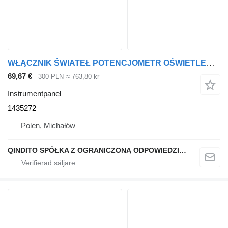
WŁĄCZNIK ŚWIATEŁ POTENCJOMETR OŚWIETLENIA DESKI ROZDZIELCZEJ SCA 1435272 instrumentpanel
69,67 €
300 PLN
≈ 763,80 kr
Instrumentpanel
1435272
Polen, Michałów
QINDITO SPÓŁKA Z OGRANICZONĄ ODPOWIEDZIALNOŚCIĄ