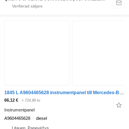
1845 L A9604465628 instrumentpanel till Mercedes-Benz ACTROS MP4 lastbil
66,12 €
≈ 724,90 kr
Instrumentpanel
A9604465628
diesel
Litauen, Panevėžys