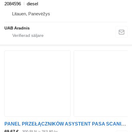
2084596
diesel
Litauen, Panevėžys
UAB Aradnis
PANEL PRZEŁĄCZNIKÓW ASYSTENT PASA SCANIA R S NTG 2557285 5550424 instrumentpanel
69,67 €
300 PLN
≈ 763,80 kr