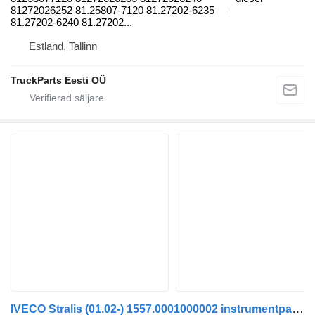
81272026252 81.25807-7120 81.27202-6235
81.27202-6240 81.27202...
Estland, Tallinn
TruckParts Eesti OÜ
IVECO Stralis (01.02-) 1557.0001000002 instrumentpanel till IVECO Stralis, Trakker (2002-) dragbil