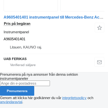
A9605401401 instrumentpanel till Mercedes-Benz Actros MP5 dragbil
Pris på begäran
Instrumentpanel
A9605401401
Litauen, KAUNO raj.
UAB FERIKAS
Prenumerera på nya annonser från denna sektion
instrumentpaneler
Prenumerera
Genom att klicka här godkänner du vår
integritetspolicy
och
användaravtal
.