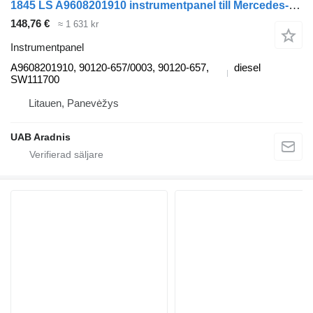
1845 LS A9608201910 instrumentpanel till Mercedes-Benz ACTROS MP4 lastbil
148,76 €
≈ 1 631 kr
Instrumentpanel
A9608201910, 90120-657/0003, 90120-657,
diesel
SW111700
Litauen, Panevėžys
UAB Aradnis