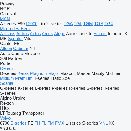
Proway
NQR
Carnival
MAN
A-series
F90
L2000
Lion's series
TGA
TGL
TGM
TGS
TGX
Mercedes-Benz
A-Class
Actros
Antos
Arocs
Atego
Axor
Conecto
Econic
Intouro
LK
MB
Sprinter
Vito
Canter
FB
Atleon
Cabstar
NT
Astra
Corsa
Movano
208
Partner
Porter
Renault
D-series
Kerax
Magnum
Major
Mascott
Master
Maxity
Midliner
Midlum
Premium
T-series
Trafic
Zoe
Scania
G-series
K-series
L-series
P-series
R-series
S-series
T-series
S-series
Alpino
Urbino
Rexton
Hilux
LT
Touareg
Transporter
Volvo
8700
B-series
FE
FH
FL
FM
FMX
L-series
S-series
VNL
XC
visa alla