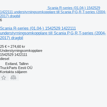
Scania R-series (01.04-) 1542529
1422111 understyrningsomkopplare till Scania P,G,R,T-series (2004-
2017) dragbil
6
Scania R-series (01.04-) 1542529 1422111
understyrningsomkopplare till Scania P,G,R,T-series (2004-
2017) dragbil
25 €
≈ 274,60 kr
Understyrningsomkopplare
1542529 1422111
diesel
Estland, Tallinn
TruckParts Eesti OÜ
Kontakta säljaren