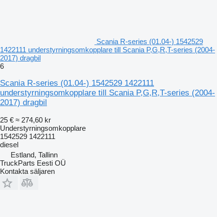
Scania R-series (01.04-) 1542529
1422111 understyrningsomkopplare till Scania P,G,R,T-series (2004-
2017) dragbil
6
Scania R-series (01.04-) 1542529 1422111
understyrningsomkopplare till Scania P,G,R,T-series (2004-
2017) dragbil
25 €
≈ 274,60 kr
Understyrningsomkopplare
1542529 1422111
diesel
Estland, Tallinn
TruckParts Eesti OÜ
Kontakta säljaren