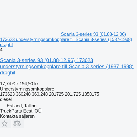
Scania 3-series 93 (01.88-12.96)
173623 understyrningsomkopplare till Scania 3-series (1987-1998)
dragbil
4
Scania 3-series 93 (01.88-12.96) 173623
understyrningsomkopplare till Scania 3-series (1987-1998)
dragbil
17,74 €
≈ 194,90 kr
Understyrningsomkopplare
173623 360248 360.248 201725 201.725 1358175
diesel
Estland, Tallinn
TruckParts Eesti OÜ
Kontakta säljaren