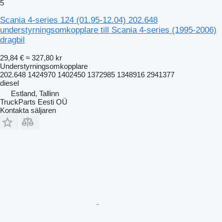
5
Scania 4-series 124 (01.95-12.04) 202.648
understyrningsomkopplare till Scania 4-series (1995-2006)
dragbil
29,84 €
≈ 327,80 kr
Understyrningsomkopplare
202.648 1424970 1402450 1372985 1348916 2941377
diesel
Estland, Tallinn
TruckParts Eesti OÜ
Kontakta säljaren