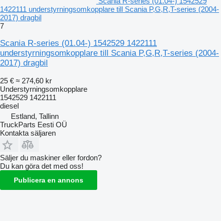
Scania R-series (01.04-) 1542529
1422111 understyrningsomkopplare till Scania P,G,R,T-series (2004-
2017) dragbil
7
Scania R-series (01.04-) 1542529 1422111
understyrningsomkopplare till Scania P,G,R,T-series (2004-
2017) dragbil
25 €
≈ 274,60 kr
Understyrningsomkopplare
1542529 1422111
diesel
Estland, Tallinn
TruckParts Eesti OÜ
Kontakta säljaren
Säljer du maskiner eller fordon?
Du kan göra det med oss!
Publicera en annons