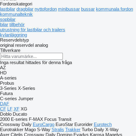
Fordonskategori
lastbilar
dragbilar
nyttofordon
minibussar
bussar
kommunala fordon
kommunalteknik
sopbilar
bilar
tillbehör
utrustning för lastbilar och trailers
kylanläggning
Reservdelstyp
original reservdel
analog
Tillverkare
Inga resultat hittades för denna fråga
AZ
HD
A-series
Probus
3-Series
X-Series
Futura
C-series
Jumper
DAF
CF
LF
XF
XG
Doblo
Ducato
2000
E-series
F-MAX
Focus
Transit
Crossway
Daily
EuroCargo
EuroStar
Eurorider
Eurotech
Eurotrakker
Mago
S-Way
Stralis
Trakker
Turbo Daily
X-Way
Axer
Citelis
Crossway
Daily
Domino
Evadys
Karosa
Magelys