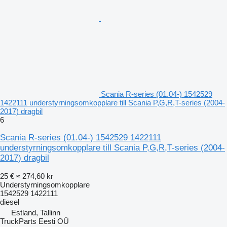
Scania R-series (01.04-) 1542529
1422111 understyrningsomkopplare till Scania P,G,R,T-series (2004-
2017) dragbil
6
Scania R-series (01.04-) 1542529 1422111
understyrningsomkopplare till Scania P,G,R,T-series (2004-
2017) dragbil
25 €
≈ 274,60 kr
Understyrningsomkopplare
1542529 1422111
diesel
Estland, Tallinn
TruckParts Eesti OÜ