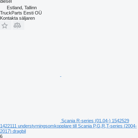
diesel
Estland, Tallinn
TruckParts Eesti OÜ
Kontakta säljaren
Scania R-series (01.04-) 1542529
1422111 understyrningsomkopplare till Scania P,G,R,T-series (2004-
2017) dragbil
6