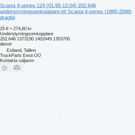
Scania 4-series 124 (01.95-12.04) 202.646
understyrningsomkopplare till Scania 4-series (1995-2006)
dragbil
25 €
≈ 274,60 kr
Understyrningsomkopplare
202.646 1373190 1402449 1353705
diesel
Estland, Tallinn
TruckParts Eesti OÜ
Kontakta säljaren