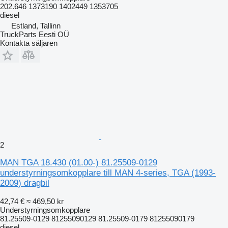
202.646 1373190 1402449 1353705
diesel
Estland, Tallinn
TruckParts Eesti OÜ
Kontakta säljaren
2
MAN TGA 18.430 (01.00-) 81.25509-0129
understyrningsomkopplare till MAN 4-series, TGA (1993-
2009) dragbil
42,74 €
≈ 469,50 kr
Understyrningsomkopplare
81.25509-0129 81255090129 81.25509-0179 81255090179
diesel