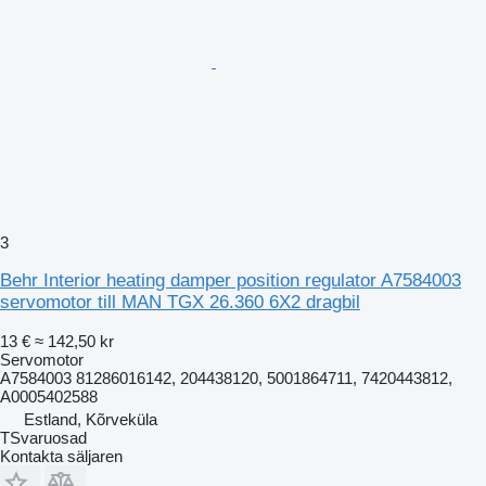
3
Behr Interior heating damper position regulator A7584003
servomotor till MAN TGX 26.360 6X2 dragbil
13 €
≈ 142,50 kr
Servomotor
A7584003 81286016142, 204438120, 5001864711, 7420443812,
A0005402588
Estland, Kõrveküla
TSvaruosad
Kontakta säljaren