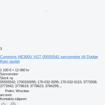
3
Cummins HE300V VGT 05555542 servomotor till Dodge
Ram lastbil
1 100 €
≈ 12 060 kr
Servomotor
Skick
ny
05555542; 1700320095; 170-032-0095; 170-032-0115; 3773938;
3773942; 3778619; 3778623; 3784299;...
Polen, Wrocław
arcoore
Kontakta säljaren