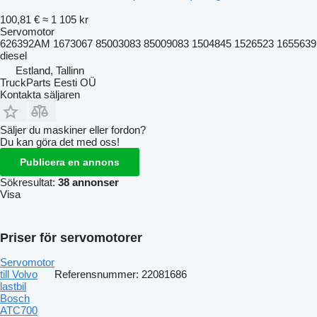
100,81 €
≈ 1 105 kr
Servomotor
626392AM 1673067 85003083 85009083 1504845 1526523 1655639
diesel
Estland, Tallinn
TruckParts Eesti OÜ
Kontakta säljaren
Säljer du maskiner eller fordon?
Du kan göra det med oss!
Publicera en annons
Sökresultat:
38 annonser
Visa
Priser för servomotorer
Servomotor
till Volvo
Referensnummer: 22081686
lastbil
Bosch
ATC700