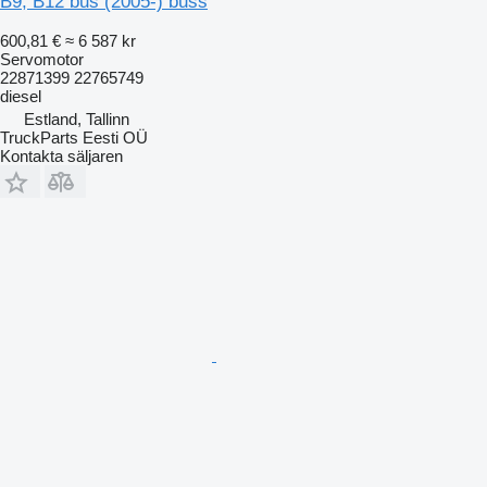
B9, B12 bus (2005-) buss
600,81 €
≈ 6 587 kr
Servomotor
22871399 22765749
diesel
Estland, Tallinn
TruckParts Eesti OÜ
Kontakta säljaren