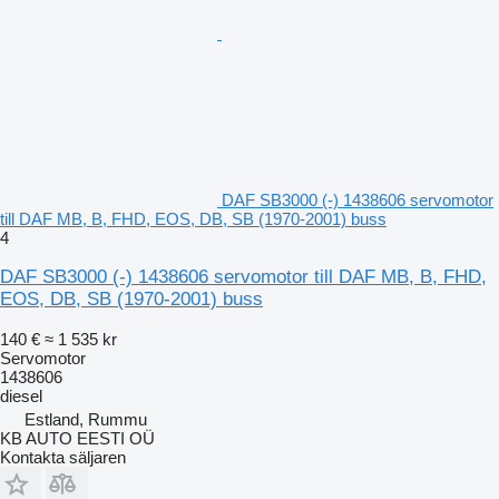
DAF SB3000 (-) 1438606 servomotor
till DAF MB, B, FHD, EOS, DB, SB (1970-2001) buss
4
DAF SB3000 (-) 1438606 servomotor till DAF MB, B, FHD,
EOS, DB, SB (1970-2001) buss
140 €
≈ 1 535 kr
Servomotor
1438606
diesel
Estland, Rummu
KB AUTO EESTI OÜ
Kontakta säljaren