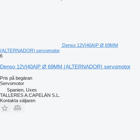
Denso 12V|40A|P Ø 69MM
(ALTERNADOR) servomotor
6
Denso 12V|40A|P Ø 69MM (ALTERNADOR) servomotor
Pris på begäran
Servomotor
Spanien, Uxes
TALLERES A.CAPELÁN S.L.
Kontakta säljaren