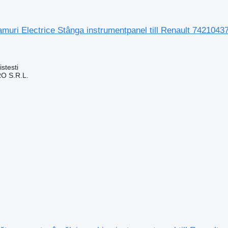
uri Electrice Stânga instrumentpanel till Renault 7421043
stesti
O S.R.L.