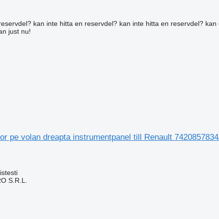
reservdel? kan inte hitta en reservdel? kan inte hitta en reservdel? kan 
an just nu!
r pe volan dreapta instrumentpanel till Renault 7420857834
stesti
O S.R.L.