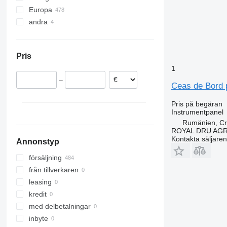
Europa
S-Class
Midlum
FL
andra
Portugal
Sprinter
Premium
FM
Spanien
Ukraina
Tourismo
T-series
FMX
Premium Distribution
Rumänien
Travego
Trafic
N-series
Premium Lander
T460
Pris
Estland
Vario
Zoe
VNL
T520
1
Nederländerna
Vito
XC
–
Italien
Ceas de Bord p
Litauen
Pris på begäran
Polen
Instrumentpanel
visa alla
Rumänien, Cri
ROYAL DRU AGR
Kontakta säljaren
Annonstyp
försäljning
från tillverkaren
leasing
kredit
med delbetalningar
inbyte