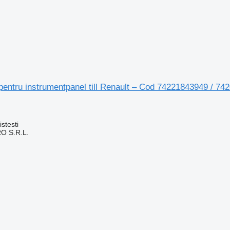
entru instrumentpanel till Renault – Cod 74221843949 / 742
stesti
O S.R.L.