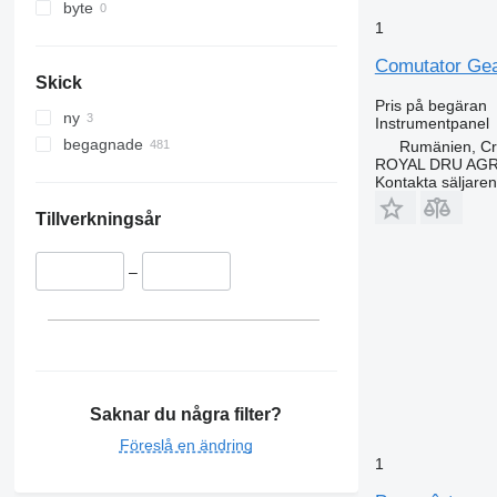
byte
1
Comutator Geam
Skick
Pris på begäran
ny
Instrumentpanel
begagnade
Rumänien, Cri
ROYAL DRU AGR
Kontakta säljaren
Tillverkningsår
–
Saknar du några filter?
Föreslå en ändring
1