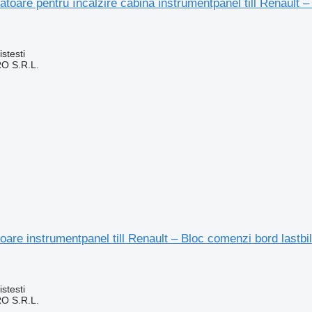
ătoare pentru încălzire cabina instrumentpanel till Renault –
stesti
O S.R.L.
are instrumentpanel till Renault – Bloc comenzi bord lastbil
stesti
O S.R.L.