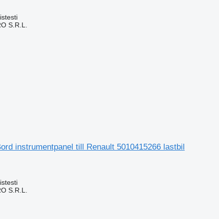
stesti
O S.R.L.
rd instrumentpanel till Renault 5010415266 lastbil
stesti
O S.R.L.