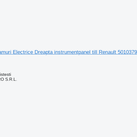
uri Electrice Dreapta instrumentpanel till Renault 501037
stesti
O S.R.L.