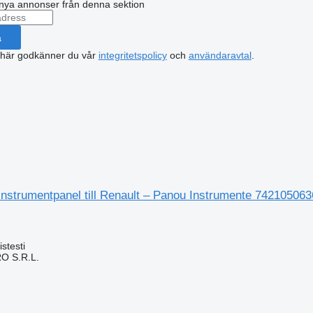
nya annonser från denna sektion
a
 här godkänner du vår
integritetspolicy
och
användaravtal
.
nstrumentpanel till Renault – Panou Instrumente 742105063
stesti
O S.R.L.