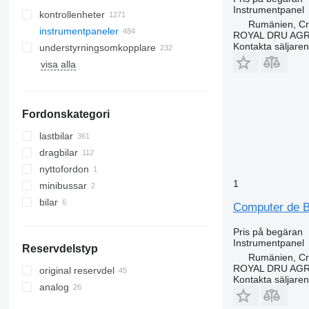
Instrumentpanel
kontrollenheter
Rumänien, Cri
instrumentpaneler
ROYAL DRU AGR
Kontakta säljaren
understyrningsomkopplare
visa alla
Fordonskategori
lastbilar
dragbilar
nyttofordon
1
minibussar
bilar
Computer de Bo
Pris på begäran
Instrumentpanel
Reservdelstyp
Rumänien, Cri
ROYAL DRU AGR
original reservdel
Kontakta säljaren
analog