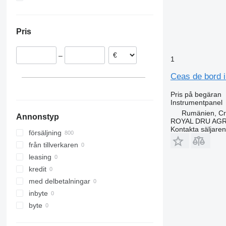
Rumänien
Ukraina
Tourismo
T-series
FMX
Estland
Travego
Trafic
N-series
Pris
Litauen
Vario
Zoe
VNL
Polen
Vito
XC
–
Portugal
1
Belgien
Ceas de bord i
Italien
visa alla
Pris på begäran
Instrumentpanel
Rumänien, Cri
Annonstyp
ROYAL DRU AGR
Kontakta säljaren
försäljning
från tillverkaren
leasing
kredit
med delbetalningar
inbyte
byte