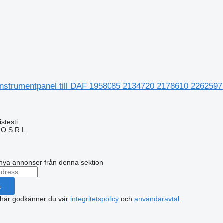
instrumentpanel till DAF 1958085 2134720 2178610 2262597 
stesti
O S.R.L.
nya annonser från denna sektion
a
 här godkänner du vår
integritetspolicy
och
användaravtal
.