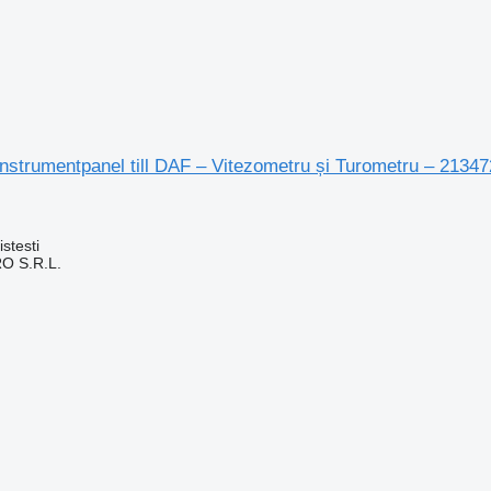
nstrumentpanel till DAF – Vitezometru și Turometru – 21347
stesti
O S.R.L.