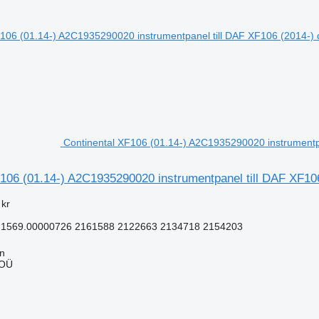
Continental XF106 (01.14-) A2C1935290020 instrumentpa
106 (01.14-) A2C1935290020 instrumentpanel till DAF XF106
 kr
1569.00000726 2161588 2122663 2134718 2154203
nn
 OÜ