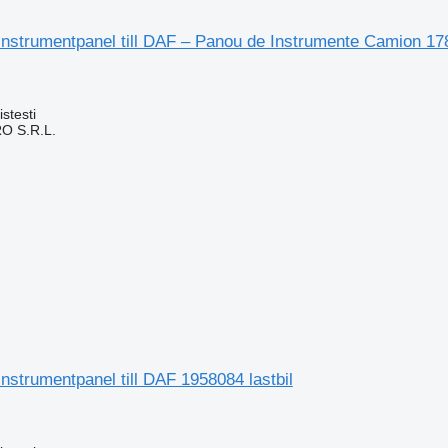
instrumentpanel till DAF – Panou de Instrumente Camion 17
stesti
O S.R.L.
nstrumentpanel till DAF 1958084 lastbil