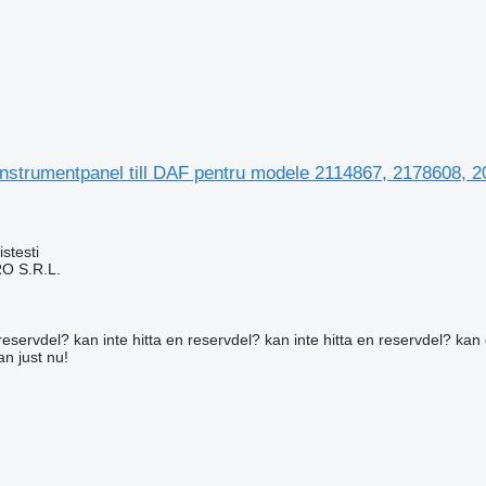
nstrumentpanel till DAF pentru modele 2114867, 2178608, 20
stesti
O S.R.L.
reservdel? kan inte hitta en reservdel? kan inte hitta en reservdel? kan 
an just nu!