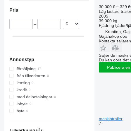
Polen
30 000 €
≈ 329 6
Pris
Låg lastare traile
Kroatien
2005
39 000 kg
–
Fjädring
fjäder/fj
Kroatien, Gaj
Gajanakop doo
Kontakta säljaren
Säljer du maskine
Annonstyp
Du kan göra det 
Publicera en
försäljning
från tillverkaren
leasing
kredit
med delbetalningar
inbyte
byte
maskintrailer
7
Tillverkningsår