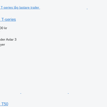
l T-series
00 kr
r
äder
Axlar
3
eyer
l T50