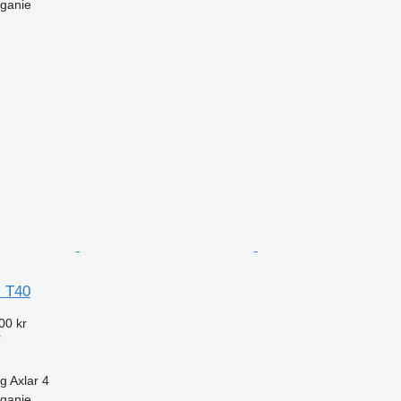
Iganie
l T40
00 kr
r
kg
Axlar
4
Iganie