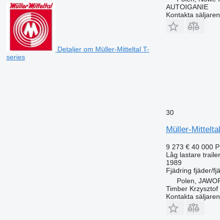
AUTOIGANIE
Kontakta säljaren
Detaljer om Müller-Mitteltal T-
series
30
Müller-Mittelt
9 273 €
40 000 
Låg lastare traile
1989
Fjädring
fjäder/fj
Polen, JAW
Timber Krzysztof
Kontakta säljaren