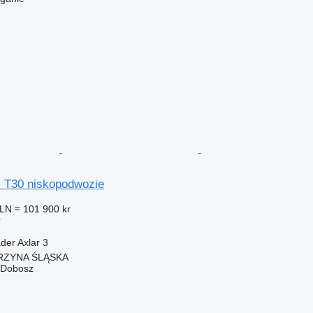
al T30 niskopodwozie
PLN
≈ 101 900 kr
r
äder
Axlar
3
ORZYNA ŚLĄSKA
 Dobosz