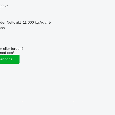
00 kr
r
äder
Nettovikt
11 000 kg
Axlar
5
ana
r eller fordon?
med oss!
 annons