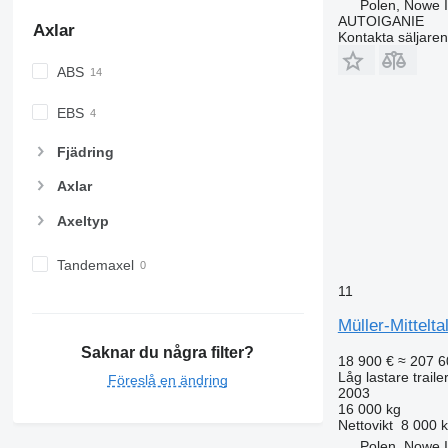
Polen, Nowe 
AUTOIGANIE
Axlar
Kontakta säljaren
ABS
EBS
Fjädring
Axlar
Axeltyp
Tandemaxel
11
Müller-Mittelta
Saknar du några filter?
18 900 €
≈ 207 6
Låg lastare traile
Föreslå en ändring
2003
16 000 kg
Nettovikt
8 000 
Polen, Nowe 