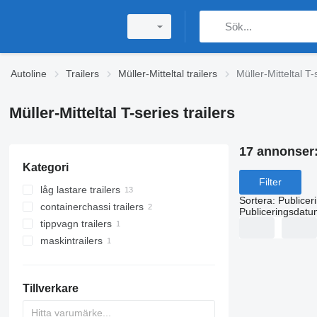
Autoline
Trailers
Müller-Mitteltal trailers
Müller-Mitteltal T-
Müller-Mitteltal T-series trailers
17 annonser
Kategori
Filter
låg lastare trailers
Sortera
:
Publicer
containerchassi trailers
Publiceringsdatu
tippvagn trailers
maskintrailers
Tillverkare