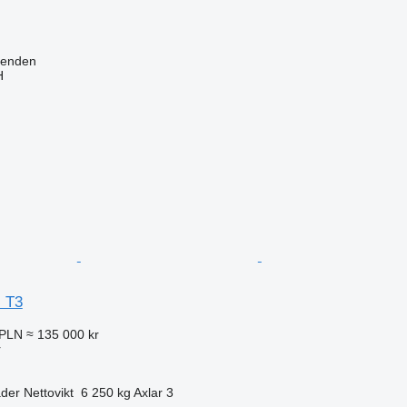
venden
H
l T3
 PLN
≈ 135 000 kr
r
äder
Nettovikt
6 250 kg
Axlar
3