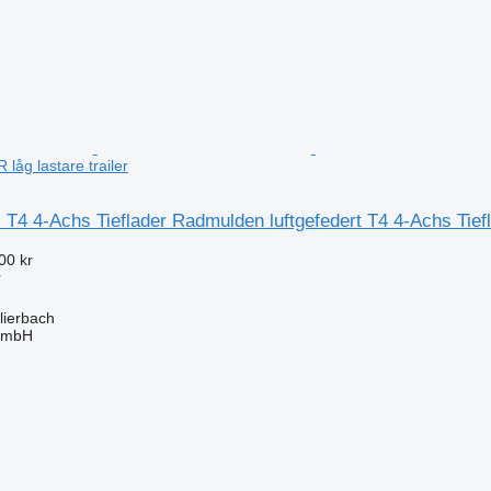
 låg lastare trailer
al T4 4-Achs Tieflader Radmulden luftgefedert T4 4-Achs Tief
00 kr
r
lierbach
 GmbH