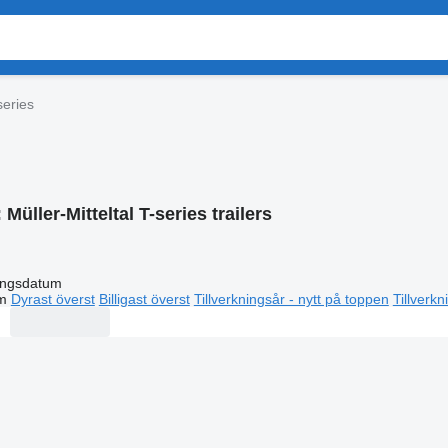
series
:
Müller-Mitteltal T-series trailers
ingsdatum
m
Dyrast överst
Billigast överst
Tillverkningsår - nytt på toppen
Tillverk