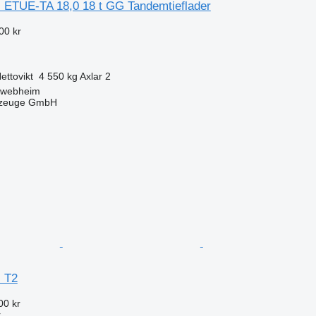
al ETUE-TA 18,0 18 t GG Tandemtieflader
00 kr
ettovikt
4 550 kg
Axlar
2
hwebheim
rzeuge GmbH
l T2
00 kr
r