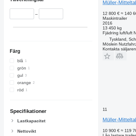
Müller-Mittelt
12 800 €
≈ 140 6
–
Maskintrailer
2016
13 450 kg
Fjädring
luft/luft
N
Tyskland, Sc
Möslein Nutzfah
Kontakta säljaren
Färg
blå
grön
gul
orange
röd
11
Specifikationer
Müller-Mittelta
Lastkapacitet
10 900 €
≈ 119 7
Nettovikt
Låg lastare traile