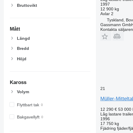
1997
Bruttovikt
12 900 kg
Axlar
2
Tyskland, Bo
Gassmann Gmb
Mått
Kontakta säljaren
Längd
Bredd
Höjd
Kaross
21
Volym
Müller-Mittelta
Flyttbart tak
12 290 €
53 000
Låg lastare traile
Bakgavellyft
1996
17 750 kg
Fjädring
fjäder/fj