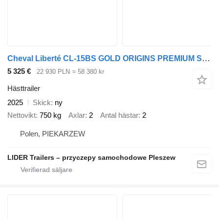
Cheval Liberté CL-15BS GOLD ORIGINS PREMIUM SIODLARNIA podłoga ALU ściany SKLEJ
5 325 €
22 930 PLN
≈ 58 380 kr
Hästtrailer
2025
Skick
ny
Nettovikt
750 kg
Axlar
2
Antal hästar
2
Polen, PIEKARZEW
LIDER Trailers – przyczepy samochodowe Pleszew