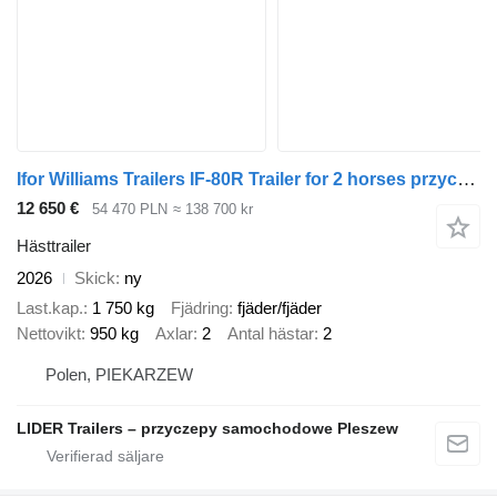
Ifor Williams Trailers IF-80R Trailer for 2 horses przyczepa dla koni IFOR WILLIAMS HBX
12 650 €
54 470 PLN
≈ 138 700 kr
Hästtrailer
2026
Skick
ny
Last.kap.
1 750 kg
Fjädring
fjäder/fjäder
Nettovikt
950 kg
Axlar
2
Antal hästar
2
Polen, PIEKARZEW
LIDER Trailers – przyczepy samochodowe Pleszew