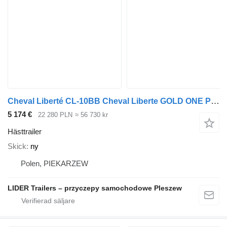
Cheval Liberté CL-10BB Cheval Liberte GOLD ONE PPL, podłoga ALU, ściany SKLEJKA
5 174 €
22 280 PLN
≈ 56 730 kr
Hästtrailer
Skick
ny
Polen, PIEKARZEW
LIDER Trailers – przyczepy samochodowe Pleszew