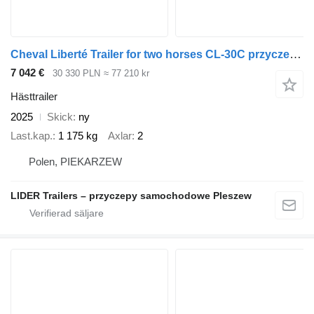
Cheval Liberté Trailer for two horses CL-30C przyczepa do przewozu 2 koni, Chev
7 042 €
30 330 PLN
≈ 77 210 kr
Hästtrailer
2025
Skick
ny
Last.kap.
1 175 kg
Axlar
2
Polen, PIEKARZEW
LIDER Trailers – przyczepy samochodowe Pleszew