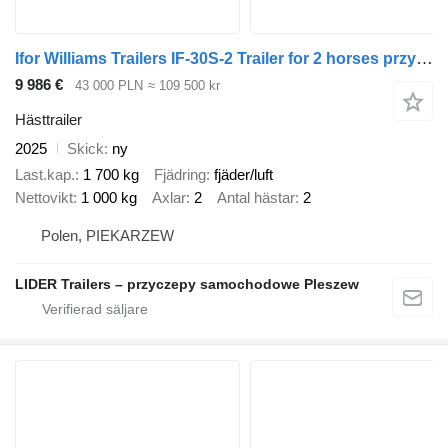
Ifor Williams Trailers IF-30S-2 Trailer for 2 horses przyczepa dla koni IFOR WILLIAMS H
9 986 €
43 000 PLN
≈ 109 500 kr
Hästtrailer
2025
Skick
ny
Last.kap.
1 700 kg
Fjädring
fjäder/luft
Nettovikt
1 000 kg
Axlar
2
Antal hästar
2
Polen, PIEKARZEW
LIDER Trailers – przyczepy samochodowe Pleszew