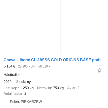
Cheval Liberté CL-18SSS GOLD ORIGINS BASE podłoga ściany SKLEJKA 2000kg
5 154 €
22 200 PLN
≈ 56 510 kr
Hästtrailer
2024
Skick
ny
Last.kap.
1 250 kg
Nettovikt
750 kg
Axlar
2
Antal hästar
2
Polen, PIEKARZEW