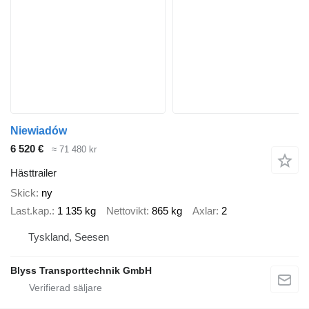
Niewiadów
6 520 €
≈ 71 480 kr
Hästtrailer
Skick
ny
Last.kap.
1 135 kg
Nettovikt
865 kg
Axlar
2
Tyskland, Seesen
Blyss Transporttechnik GmbH