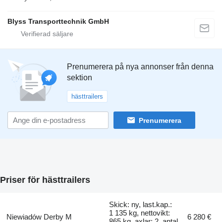
Blyss Transporttechnik GmbH
Prenumerera på nya annonser från denna
sektion
hästtrailers
Prenumerera
Priser för hästtrailers
Skick: ny, last.kap.:
1 135 kg, nettovikt:
Niewiadów Derby M
6 280 €
865 kg, axlar: 2, antal