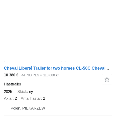
Cheval Liberté Trailer for two horses CL-50C Cheval Liberte Multimax, przyczepa
10 380 €
44 700 PLN
≈ 113 800 kr
Hästtrailer
2025
Skick
ny
Axlar
2
Antal hästar
2
Polen, PIEKARZEW