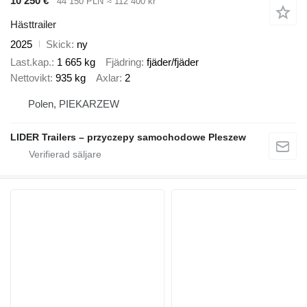
10 250 €
44 150 PLN
≈ 112 400 kr
Hästtrailer
2025
Skick
ny
Last.kap.
1 665 kg
Fjädring
fjäder/fjäder
Nettovikt
935 kg
Axlar
2
Polen, PIEKARZEW
LIDER Trailers – przyczepy samochodowe Pleszew