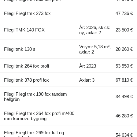
Fliegl Fliegl tmk 273 fox
47 736 €
År: 2026, skick:
Fliegl TMK 140 FOX
23 500 €
ny, axlar: 2
Volym: 5,18 m³,
Fliegl tmk 130 s
28 260 €
axlar: 2
Fliegl tmk 264 fox profi
År: 2023
53 550 €
Fliegl tmk 378 profi fox
Axlar: 3
67 810 €
Fliegl Fliegl tmk 190 fox tandem
34 498 €
hellgrün
Fliegl Fliegl tmk 264 fox profi m/400
46 280 €
mm kornoverbygning
Fliegl Fliegl tmk 269 fox luft og
54 634 €