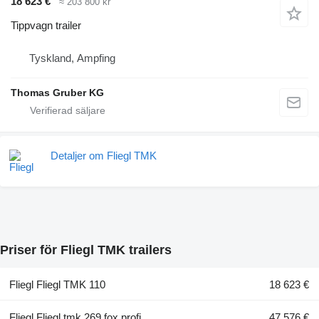
18 623 €
≈ 203 800 kr
Tippvagn trailer
Tyskland, Ampfing
Thomas Gruber KG
Detaljer om Fliegl TMK
Priser för Fliegl TMK trailers
Fliegl Fliegl TMK 110
18 623 €
Fliegl Fliegl tmk 269 fox profi
47 576 €