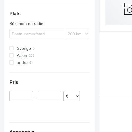
T-series
N-series
S-series
Plats
Terberg
Sök inom en radie
VM
Sverige
Asien
andra
Kina
Georgien
Ukraina
Marocko
Pris
–