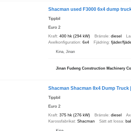
Shacman used F3000 6x4 dump truc
Tippbil
Euro 2
Kraft
400 hk (294 kW)
Bränsle
diesel
La
Axelkonfiguration
6x4
Fjädring
fjäder/fjäd
Kina, Jinan
Jinan Fudeng Construction Machinery Co.
Shacman Shacman 8x4 Dump Truck | 
Tippbil
Euro 2
Kraft
375 hk (276 kW)
Bränsle
diesel
Ax
Karossfabrikat
Shacman
Sätt att lossa
ba
Kina