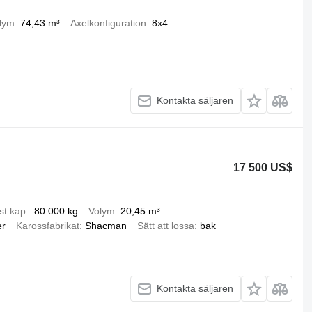
lym
74,43 m³
Axelkonfiguration
8x4
Kontakta säljaren
17 500 US$
st.kap.
80 000 kg
Volym
20,45 m³
er
Karossfabrikat
Shacman
Sätt att lossa
bak
Kontakta säljaren