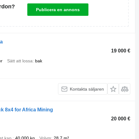
ordon?
Publicera en annons
ca
19 000 €
er
Sätt att lossa
bak
Kontakta säljaren
8x4 for Africa Mining
20 000 €
st.kap.
40 000 kg
Volym
28,7 m³