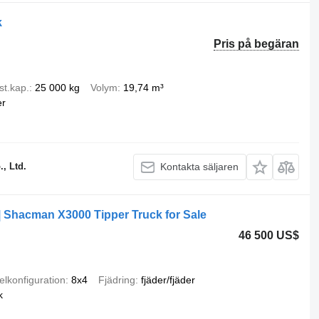
k
Pris på begäran
st.kap.
25 000 kg
Volym
19,74 m³
er
, Ltd.
Kontakta säljaren
Shacman X3000 Tipper Truck for Sale
46 500 US$
elkonfiguration
8x4
Fjädring
fjäder/fjäder
k