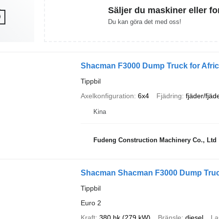
Säljer du maskiner eller f
Du kan göra det med oss!
Shacman F3000 Dump Truck for Afri
Tippbil
Axelkonfiguration
6x4
Fjädring
fjäder/fjäd
Kina
Fudeng Construction Machinery Co., Ltd
Shacman Shacman F3000 Dump Truck 
Tippbil
Euro 2
Kraft
380 hk (279 kW)
Bränsle
diesel
La