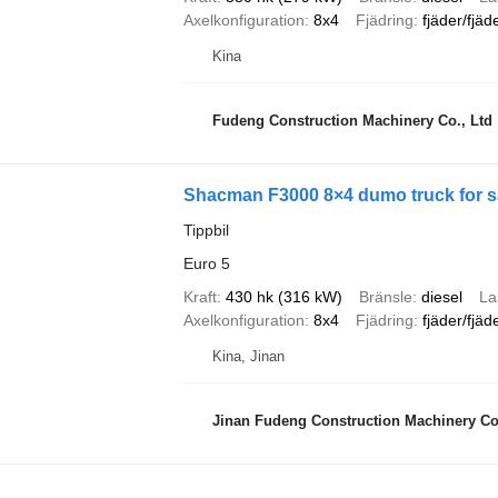
Axelkonfiguration
8x4
Fjädring
fjäder/fjäd
Kina
Fudeng Construction Machinery Co., Ltd
Shacman F3000 8×4 dumo truck for s
Tippbil
Euro 5
Kraft
430 hk (316 kW)
Bränsle
diesel
La
Axelkonfiguration
8x4
Fjädring
fjäder/fjäd
Kina, Jinan
Jinan Fudeng Construction Machinery Co.