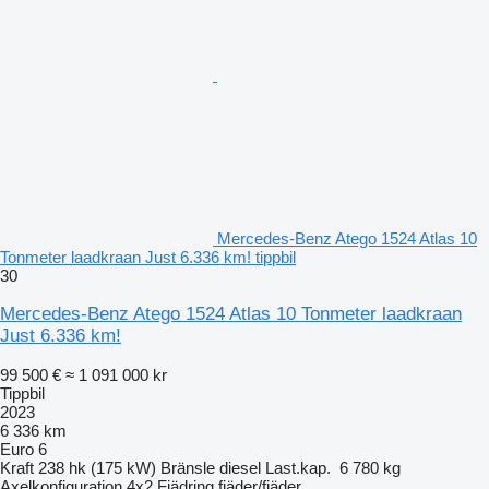
Mercedes-Benz Atego 1524 Atlas 10
Tonmeter laadkraan Just 6.336 km! tippbil
30
Mercedes-Benz Atego 1524 Atlas 10 Tonmeter laadkraan
Just 6.336 km!
99 500 €
≈ 1 091 000 kr
Tippbil
2023
6 336 km
Euro 6
Kraft
238 hk (175 kW)
Bränsle
diesel
Last.kap.
6 780 kg
Axelkonfiguration
4x2
Fjädring
fjäder/fjäder