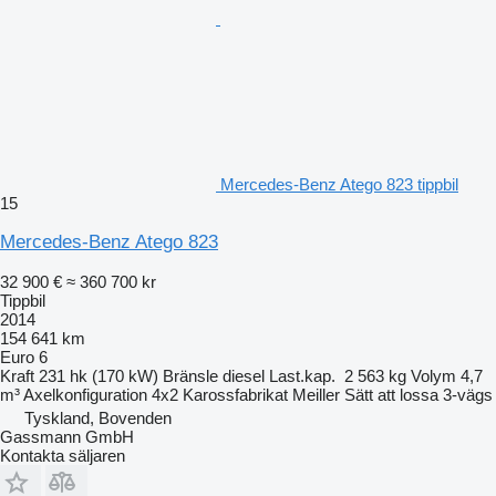
Mercedes-Benz Atego 823 tippbil
15
Mercedes-Benz Atego 823
32 900 €
≈ 360 700 kr
Tippbil
2014
154 641 km
Euro 6
Kraft
231 hk (170 kW)
Bränsle
diesel
Last.kap.
2 563 kg
Volym
4,7
m³
Axelkonfiguration
4x2
Karossfabrikat
Meiller
Sätt att lossa
3-vägs
Tyskland, Bovenden
Gassmann GmbH
Kontakta säljaren