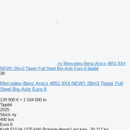
ny Mercedes-Benz Arocs 4851 8X4
NEW!! 26m3 Tipper Full Steel Big-Axle Euro 6 tippbil
38
Mercedes-Benz Arocs 4851 8X4 NEW!! 26m3 Tipper Full
Steel Big-Axle Euro 6
139 900 €
≈ 1 534 000 kr
Tippbil
2025
Skick
ny
490 km
Euro 6
Kraft
510 hk (375 kW)
Bränsle
diesel
Last.kap.
30 112 kg