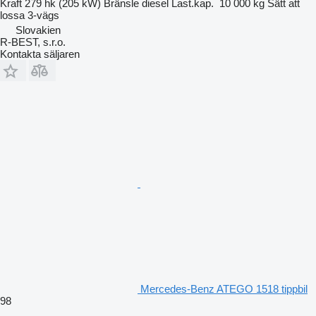
Kraft
279 hk (205 kW)
Bränsle
diesel
Last.kap.
10 000 kg
Sätt att
lossa
3-vägs
Slovakien
R-BEST, s.r.o.
Kontakta säljaren
Mercedes-Benz ATEGO 1518 tippbil
98