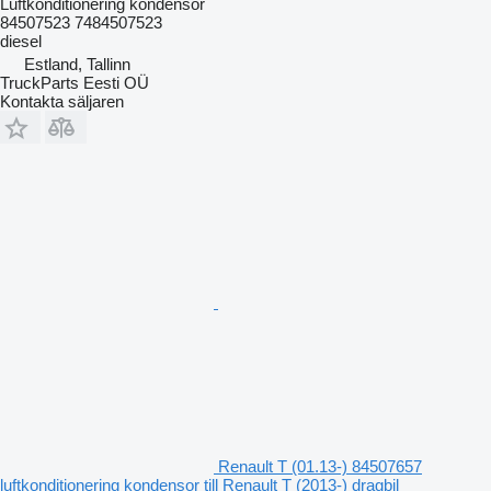
Luftkonditionering kondensor
84507523 7484507523
diesel
Estland, Tallinn
TruckParts Eesti OÜ
Kontakta säljaren
Renault T (01.13-) 84507657
luftkonditionering kondensor till Renault T (2013-) dragbil