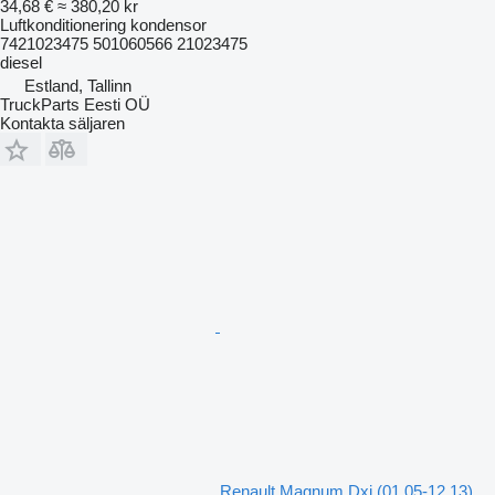
34,68 €
≈ 380,20 kr
Luftkonditionering kondensor
7421023475 501060566 21023475
diesel
Estland, Tallinn
TruckParts Eesti OÜ
Kontakta säljaren
Renault Magnum Dxi (01.05-12.13)