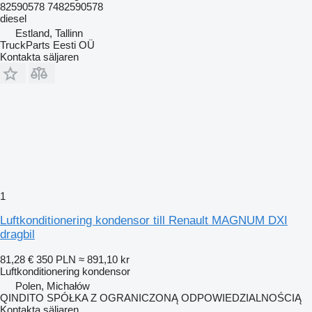
82590578 7482590578
diesel
Estland, Tallinn
TruckParts Eesti OÜ
Kontakta säljaren
1
Luftkonditionering kondensor till Renault MAGNUM DXI
dragbil
81,28 €
350 PLN
≈ 891,10 kr
Luftkonditionering kondensor
Polen, Michałów
QINDITO SPÓŁKA Z OGRANICZONĄ ODPOWIEDZIALNOŚCIĄ
Kontakta säljaren