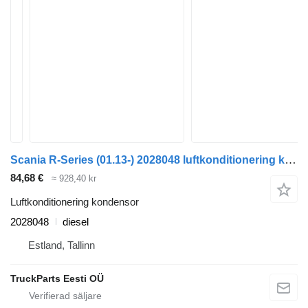
Scania R-Series (01.13-) 2028048 luftkonditionering kondensor till Scania P,G,R,T-series (2004-2017) dragbil
84,68 €
≈ 928,40 kr
Luftkonditionering kondensor
2028048
diesel
Estland, Tallinn
TruckParts Eesti OÜ