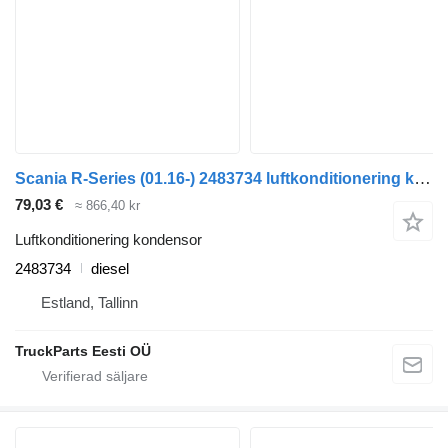
Scania R-Series (01.16-) 2483734 luftkonditionering kondensor till Scania L,P,G,R,S-series (2016-) dragbil
79,03 €
≈ 866,40 kr
Luftkonditionering kondensor
2483734
diesel
Estland, Tallinn
TruckParts Eesti OÜ