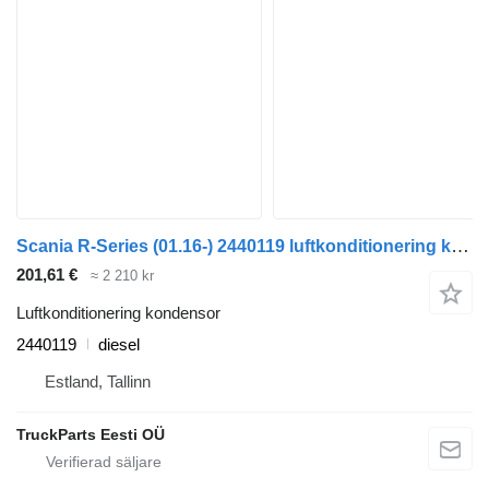
Scania R-Series (01.16-) 2440119 luftkonditionering kondensor till Scania L,P,G,R,S-series (2016-) dragbil
201,61 €
≈ 2 210 kr
Luftkonditionering kondensor
2440119
diesel
Estland, Tallinn
TruckParts Eesti OÜ