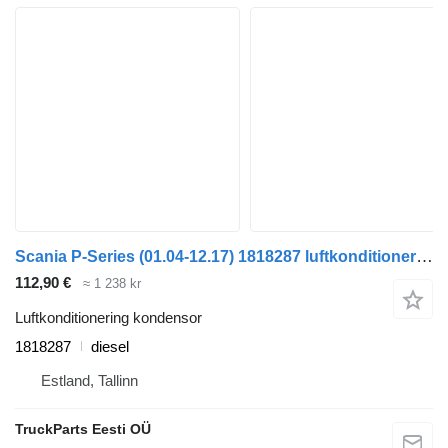
Scania P-Series (01.04-12.17) 1818287 luftkonditionering kondensor till Scania P,G,R,T-series (2004-2017) dragbil
112,90 €
≈ 1 238 kr
Luftkonditionering kondensor
1818287
diesel
Estland, Tallinn
TruckParts Eesti OÜ