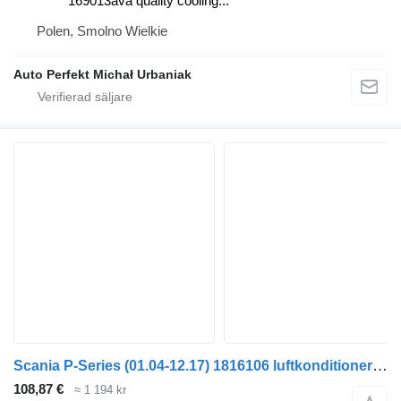
169013ava quality cooling...
Polen, Smolno Wielkie
Auto Perfekt Michał Urbaniak
Scania P-Series (01.04-12.17) 1816106 luftkonditionering kondensor till Scania P,G,R,T-series (2004-2017) dragbil
108,87 €
≈ 1 194 kr