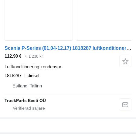
Scania P-Series (01.04-12.17) 1818287 luftkonditionering kondensor till Scania P,G,R,T-series (2004-2017) dragbil
112,90 €
≈ 1 238 kr
Luftkonditionering kondensor
1818287
diesel
Estland, Tallinn
TruckParts Eesti OÜ