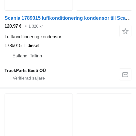
Scania 1789015 luftkonditionering kondensor till Scania P,G,R,T-series (2004-2017) dragbil
120,97 €
≈ 1 326 kr
Luftkonditionering kondensor
1789015
diesel
Estland, Tallinn
TruckParts Eesti OÜ