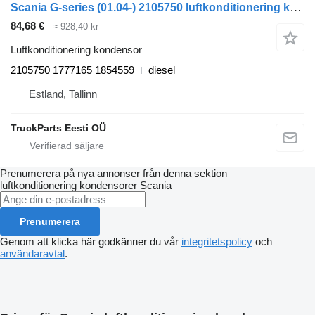
Scania G-series (01.04-) 2105750 luftkonditionering kondensor till Scania P,G,R,T-series (2004-2017) dragbil
84,68 €
≈ 928,40 kr
Luftkonditionering kondensor
2105750 1777165 1854559
diesel
Estland, Tallinn
TruckParts Eesti OÜ
Prenumerera på nya annonser från denna sektion
luftkonditionering kondensorer
Scania
Prenumerera
Genom att klicka här godkänner du vår
integritetspolicy
och
användaravtal
.