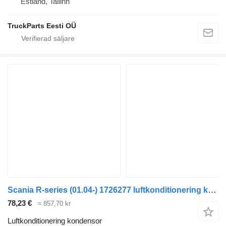
Estland, Tallinn
TruckParts Eesti OÜ
Scania R-series (01.04-) 1726277 luftkonditionering kondensor till Scania P,G,R,T-series (2004-2017) dragbil
78,23 €
≈ 857,70 kr
Luftkonditionering kondensor