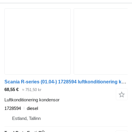
Scania R-series (01.04-) 1728594 luftkonditionering kondensor till Scania P,G,R,T-series (2004-2017) dragbil
68,55 €
≈ 751,50 kr
Luftkonditionering kondensor
1728594
diesel
Estland, Tallinn