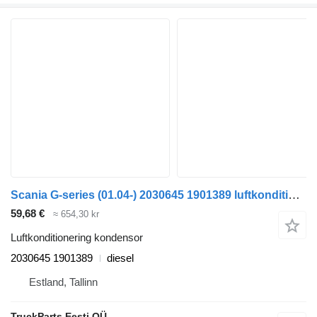
Scania G-series (01.04-) 2030645 1901389 luftkonditionering kondensor till Scania P,G,R,T-series (2004-2017) dragbil
59,68 €
≈ 654,30 kr
Luftkonditionering kondensor
2030645 1901389
diesel
Estland, Tallinn
TruckParts Eesti OÜ