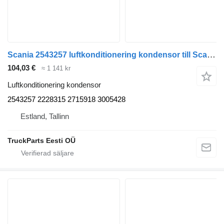
Scania 2543257 luftkonditionering kondensor till Scania L,P,G,R,S-series (2016-) dragbil
104,03 €
≈ 1 141 kr
Luftkonditionering kondensor
2543257 2228315 2715918 3005428
Estland, Tallinn
TruckParts Eesti OÜ