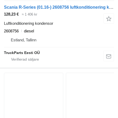
Scania R-Series (01.16-) 2608756 luftkonditionering kondensor till Scania L,P,G,R,S-series (2016-) dragbil
128,23 €
≈ 1 406 kr
Luftkonditionering kondensor
2608756
diesel
Estland, Tallinn
TruckParts Eesti OÜ