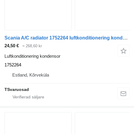
Scania A/C radiator 1752264 luftkonditionering kondensor till Scania dragbil
24,50 €
≈ 268,60 kr
Luftkonditionering kondensor
1752264
Estland, Kõrveküla
TSvaruosad