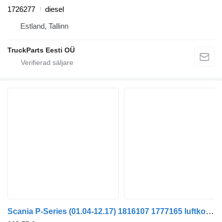
1726277
diesel
Estland, Tallinn
TruckParts Eesti OÜ
Scania P-Series (01.04-12.17) 1816107 1777165 luftkonditionering kondensor till Scania P,G,R,T-series (2004-2017) dragbil