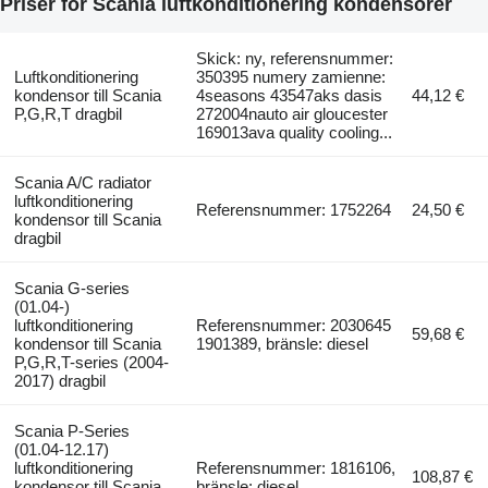
Priser för Scania luftkonditionering kondensorer
Skick: ny, referensnummer:
Luftkonditionering
350395 numery zamienne:
kondensor till Scania
4seasons 43547aks dasis
44,12 €
P,G,R,T dragbil
272004nauto air gloucester
169013ava quality cooling...
Scania A/C radiator
luftkonditionering
Referensnummer: 1752264
24,50 €
kondensor till Scania
dragbil
Scania G-series
(01.04-)
luftkonditionering
Referensnummer: 2030645
59,68 €
kondensor till Scania
1901389, bränsle: diesel
P,G,R,T-series (2004-
2017) dragbil
Scania P-Series
(01.04-12.17)
luftkonditionering
Referensnummer: 1816106,
108,87 €
kondensor till Scania
bränsle: diesel