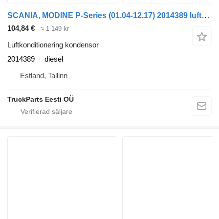
SCANIA, MODINE P-Series (01.04-12.17) 2014389 luftkonditionering kondensor till Scania P,G,R,T-series (2004-2017) dragbil
104,84 €
≈ 1 149 kr
Luftkonditionering kondensor
2014389
diesel
Estland, Tallinn
TruckParts Eesti OÜ