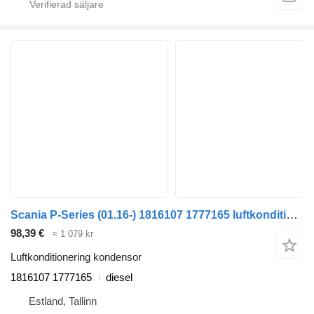
Scania P-Series (01.16-) 1816107 1777165 luftkonditionering kondensor till Scania L,P,G,R,S-series (2016-) dragbil
98,39 €
≈ 1 079 kr
Luftkonditionering kondensor
1816107 1777165
diesel
Estland, Tallinn