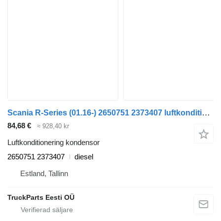
Scania R-Series (01.16-) 2650751 2373407 luftkonditionering kondensor till Scania L,P,G,R,S-series (2016-) dragbil
84,68 €
≈ 928,40 kr
Luftkonditionering kondensor
2650751 2373407
diesel
Estland, Tallinn
TruckParts Eesti OÜ