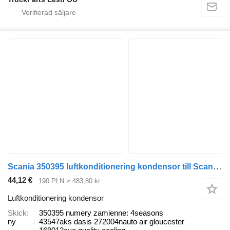
Scania 350395 luftkonditionering kondensor till Scania P,G,R,T dragbil
44,12 €
190 PLN
≈ 483,80 kr
Luftkonditionering kondensor
Skick
350395 numery zamienne: 4seasons
ny
43547aks dasis 272004nauto air gloucester