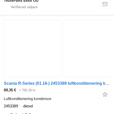
TruckParts Eesti OÜ
Scania R-Series (01.16-) 2453389 luftkonditionering kondensor till Scania L,P,G,R,S-series (2016-) dragbil
69,35 €
≈ 760,30 kr
Luftkonditionering kondensor
2453389
diesel