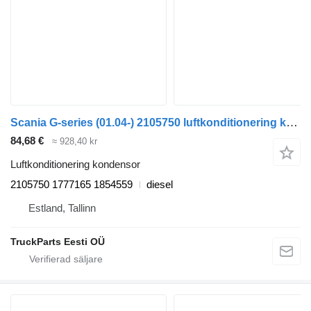
Scania G-series (01.04-) 2105750 luftkonditionering kondensor till Scania P,G,R,T-series (2004-2017) dragbil
84,68 €
≈ 928,40 kr
Luftkonditionering kondensor
2105750 1777165 1854559
diesel
Estland, Tallinn
TruckParts Eesti OÜ