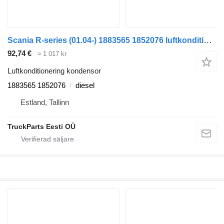
Scania R-series (01.04-) 1883565 1852076 luftkonditionering kondensor till Scania P,G,R,T-series (2004-2017) dragbil
92,74 €
≈ 1 017 kr
Luftkonditionering kondensor
1883565 1852076
diesel
Estland, Tallinn
TruckParts Eesti OÜ