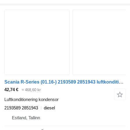
Scania R-Series (01.16-) 2193589 2851943 luftkonditionering kondensor till Scania L,P,G,R,S-series (2016-) dragbil
42,74 €
≈ 468,60 kr
Luftkonditionering kondensor
2193589 2851943
diesel
Estland, Tallinn