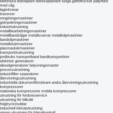
elektriska ledstaplare
teleskoplastare
tunga gaffeltruckar
pallyftare
med våg
lagerkranar
traverser
rengöringsmaskiner
golvpoleringsmaskiner
industriutrustning
metallbearbetningsmaskiner
metallbandsågar
metallsvarvar
metallslipmaskiner
bandslipmaskiner
metallskärmaskiner
plasmaskärmaskiner
transportörutrustning
jordbruks transportband
bandtransportörer
elektrisk generatorer
dieselgeneratorer
belysningsmaster
processutrustning
industrifilter
separatorer
återvinningsutrustning
industriella dokumentförstörare
andra återvinningsutrustning
kompressorer
stationära kompressorer
mobila kompressorer
utrustning för fordonsservice
utrustning för biltvätt
högtryckstvättar
industriell klimatutrustning
annan utrustning för klimatkontroll