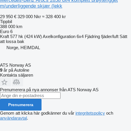
Mercedes-Benz Arocs 2858 6x4 komplett brøyterigget
m/underliggende skjær (lekk
29 950 €
329 000 Nkr
≈ 328 400 kr
Tippbil
388 000 km
Euro 6
Kraft
577 hk (424 kW)
Axelkonfiguration
6x4
Fjädring
fjäder/luft
Sätt
att lossa
bak
Norge, HEIMDAL
ATS Norway AS
9
år på Autoline
Kontakta säljaren
Prenumerera på nya annonser från ATS Norway AS
Prenumerera
Genom att klicka här godkänner du vår
integritetspolicy
och
användaravtal
.