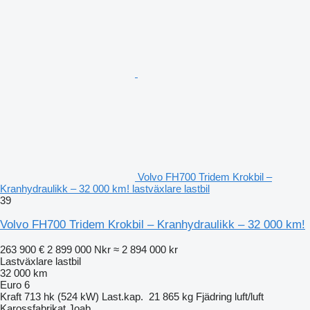
Volvo FH700 Tridem Krokbil –
Kranhydraulikk – 32 000 km! lastväxlare lastbil
39
Volvo FH700 Tridem Krokbil – Kranhydraulikk – 32 000 km!
263 900 €
2 899 000 Nkr
≈ 2 894 000 kr
Lastväxlare lastbil
32 000 km
Euro 6
Kraft
713 hk (524 kW)
Last.kap.
21 865 kg
Fjädring
luft/luft
Karossfabrikat
Joab