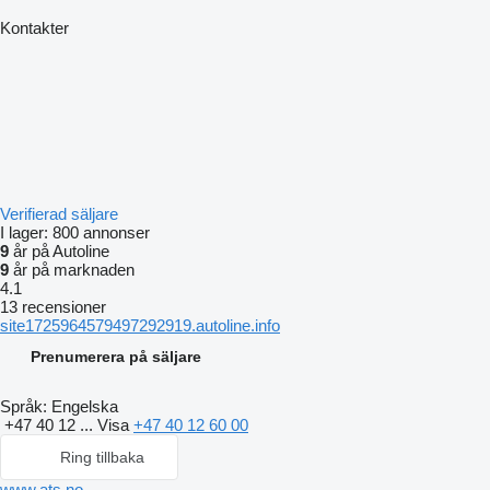
Kontakter
Verifierad säljare
I lager:
800 annonser
9
år på Autoline
9
år på marknaden
4.1
13 recensioner
site1725964579497292919.autoline.info
Prenumerera på säljare
Språk:
Engelska
+47 40 12 ...
Visa
+47 40 12 60 00
Ring tillbaka
www.ats.no