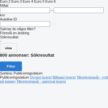
Euro 2
Euro 3
Euro 4
Euro 5
Euro 6
Miltal
–
km
Autoline ID
Saknar du några filter?
Föreslå en ändring
Sökresultat:
-
visa
800 annonser:
Sökresultat
Filter
Sortera
:
Publiceringsdatum
Publiceringsdatum
Dyrast överst
Billigast överst
Tillverkningsår - nytt
på toppen
Tillverkningsår - gammal överst