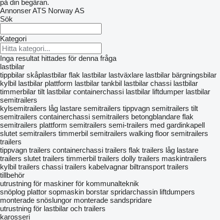
på din begäran.
Annonser ATS Norway AS
Sök
Kategori
Inga resultat hittades för denna fråga
lastbilar
tippbilar
skåplastbilar
flak lastbilar
lastväxlare lastbilar
bärgningsbilar
kylbil lastbilar
plattform lastbilar
tankbil lastbilar
chassi lastbilar
timmerbilar
tilt lastbilar
containerchassi lastbilar
liftdumper lastbilar
semitrailers
kylsemitrailers
låg lastare semitrailers
tippvagn semitrailers
tilt
semitrailers
containerchassi semitrailers
betongblandare
flak
semitrailers
plattform semitrailers
semi-trailers med gardinkapell
slutet semitrailers
timmerbil semitrailers
walking floor semitrailers
trailers
tippvagn trailers
containerchassi trailers
flak trailers
låg lastare
trailers
slutet trailers
timmerbil trailers
dolly trailers
maskintrailers
kylbil trailers
chassi trailers
kabelvagnar
biltransport trailers
tillbehör
utrustning för maskiner för kommunalteknik
snöplog plattor
sopmaskin borstar
spridarchassin
liftdumpers
monterade snöslungor
monterade sandspridare
utrustning för lastbilar och trailers
karosseri