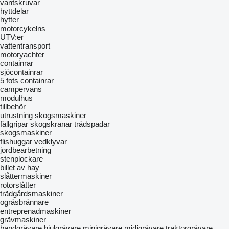
vantskruvar
hyttdelar
hytter
motorcykelns
UTV:er
vattentransport
motoryachter
containrar
sjöcontainrar
5 fots containrar
сampervans
modulhus
tillbehör
utrustning skogsmaskiner
fällgripar
skogskranar
trädspadar
skogsmaskiner
flishuggar
vedklyvar
jordbearbetning
stenplockare
billet av hay
slåttermaskiner
rotorslåtter
trädgårdsmaskiner
ogräsbrännare
entreprenadmaskiner
grävmaskiner
bandgrävare
hjulgrävare
minigrävare
midigrävare
traktorgrävare