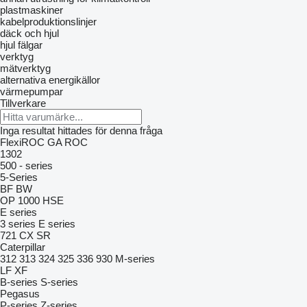
plastmaskiner
kabelproduktionslinjer
däck och hjul
hjul
fälgar
verktyg
mätverktyg
alternativa energikällor
värmepumpar
Tillverkare
Inga resultat hittades för denna fråga
FlexiROC
GA
ROC
1302
500 - series
5-Series
BF
BW
OP 1000 HSE
E series
3 series
E series
721
CX
SR
Caterpillar
312
313
324
325
336
930
M-series
LF
XF
B-series
S-series
Pegasus
P-series
Z-series