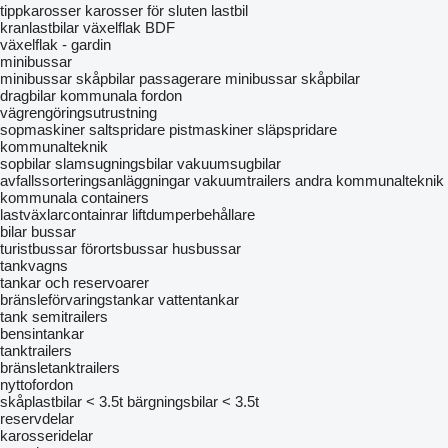
tippkarosser
karosser för sluten lastbil
kranlastbilar
växelflak BDF
växelflak - gardin
minibussar
minibussar skåpbilar
passagerare minibussar
skåpbilar
dragbilar
kommunala fordon
vägrengöringsutrustning
sopmaskiner
saltspridare
pistmaskiner
släpspridare
kommunalteknik
sopbilar
slamsugningsbilar
vakuumsugbilar
avfallssorteringsanläggningar
vakuumtrailers
andra kommunalteknik
kommunala containers
lastväxlarcontainrar
liftdumperbehållare
bilar
bussar
turistbussar
förortsbussar
husbussar
tankvagns
tankar och reservoarer
bränsleförvaringstankar
vattentankar
tank semitrailers
bensintankar
tanktrailers
bränsletanktrailers
nyttofordon
skåplastbilar < 3.5t
bärgningsbilar < 3.5t
reservdelar
karosseridelar