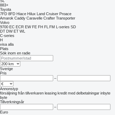
SL
883+
Toyota
7FD
8FD
Hiace
Hilux
Land Cruiser
Proace
Amarok
Caddy
Caravelle
Crafter
Transporter
Volvo
9700
EC
ECR
EW
FE
FH
FL
FM
L-series
SD
DT
DW
ET
WL
C-series
H
visa alla
Plats
Sök inom en radie
Sverige
Pris
–
Annonstyp
försäljning
från tillverkaren
leasing
kredit
med delbetalningar
inbyte
byte
Tillverkningsår
–
Euro