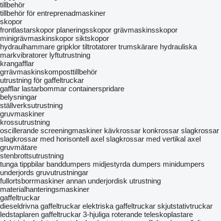
tillbehör
tillbehör för entreprenadmaskiner
skopor
frontlastarskopor
planeringsskopor
grävmaskinsskopor
minigrävmaskinskopor
siktskopor
hydraulhammare
gripklor
tiltrotatorer
trumskärare
hydrauliska
markvibratorer
lyftutrustning
krangafflar
grrävmaskinskomposttillbehör
utrustning för gaffeltruckar
gafflar
lastarbommar
containerspridare
belysningar
ställverksutrustning
gruvmaskiner
krossutrustning
oscillerande screeningmaskiner
kävkrossar
konkrossar
slagkrossar
slagkrossar med horisontell axel
slagkrossar med vertikal axel
gruvmätare
stenbrottsutrustning
tunga tippbilar
banddumpers
midjestyrda dumpers
minidumpers
underjords gruvutrustningar
fullortsborrmaskiner
annan underjordisk utrustning
materialhanteringsmaskiner
gaffeltruckar
dieseldrivna gaffeltruckar
elektriska gaffeltruckar
skjutstativtruckar
ledstaplaren
gaffeltruckar 3-hjuliga
roterande teleskoplastare