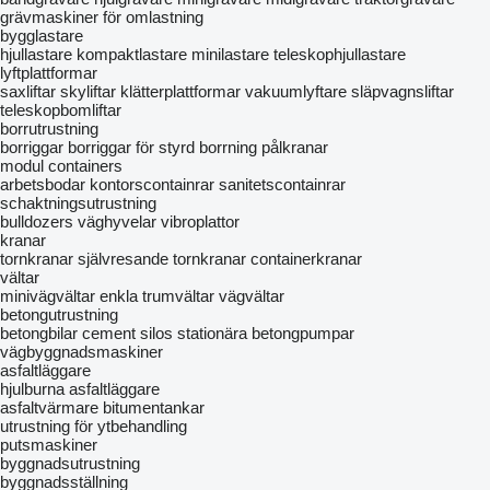
grävmaskiner för omlastning
bygglastare
hjullastare
kompaktlastare
minilastare
teleskophjullastare
lyftplattformar
saxliftar
skyliftar
klätterplattformar
vakuumlyftare
släpvagnsliftar
teleskopbomliftar
borrutrustning
borriggar
borriggar för styrd borrning
pålkranar
modul containers
arbetsbodar
kontorscontainrar
sanitetscontainrar
schaktningsutrustning
bulldozers
väghyvelar
vibroplattor
kranar
tornkranar
självresande tornkranar
containerkranar
vältar
minivägvältar
enkla trumvältar
vägvältar
betongutrustning
betongbilar
cement silos
stationära betongpumpar
vägbyggnadsmaskiner
asfaltläggare
hjulburna asfaltläggare
asfaltvärmare
bitumentankar
utrustning för ytbehandling
putsmaskiner
byggnadsutrustning
byggnadsställning