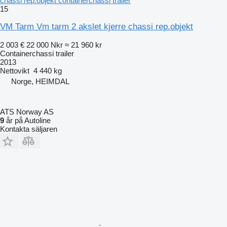
chassi rep.objekt containerchassi trailer
15
VM Tarm Vm tarm 2 akslet kjerre chassi rep.objekt
2 003 €
22 000 Nkr
≈ 21 960 kr
Containerchassi trailer
2013
Nettovikt
4 440 kg
Norge, HEIMDAL
ATS Norway AS
9
år på Autoline
Kontakta säljaren