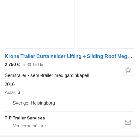
Krone Trailer Curtainsider Lifting + Sliding Roof Mega
(57
2 750 €
≈ 30 150 kr
Semitrailer - semi-trailer med gardinkapell
2016
Axlar
3
Sverige, Helsingborg
TIP Trailer Services