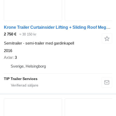
Krone Trailer Curtainsider Lifting + Sliding Roof Mega
(57
2 750 €
≈ 30 150 kr
Semitrailer - semi-trailer med gardinkapell
2016
Axlar
3
Sverige, Helsingborg
TIP Trailer Services