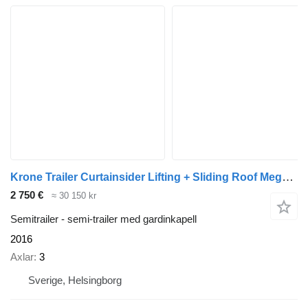
Krone Trailer Curtainsider Lifting + Sliding Roof Mega
(57
2 750 €
≈ 30 150 kr
Semitrailer - semi-trailer med gardinkapell
2016
Axlar
3
Sverige, Helsingborg