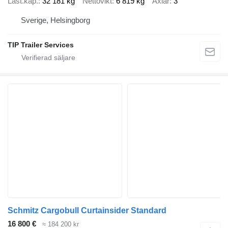
Last.kap.
32 181 kg
Nettovikt
6 819 kg
Axlar
3
Sverige, Helsingborg
TIP Trailer Services
Schmitz Cargobull Curtainsider Standard
16 800 €
≈ 184 200 kr