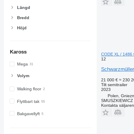
Längd
Bredd
Höjd
Kaross
CODE XL / 1486 ti
12
Mega
Schwarzmüller
Volym
21 000 €
≈ 230 2
Tilt semitrailer
Walking floor
2023
Polen, Gniez
SMUSZKIEWICZ 
Flyttbart tak
Kontakta säljaren
Bakgavellyft