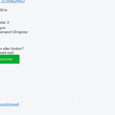
er STANDARD
00 kr
xlar
3
zyce
ansport Drogowy
r eller fordon?
med oss!
 annons
gardinkapell