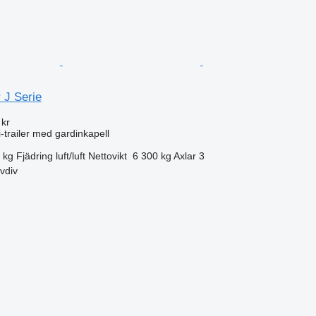
 J Serie
 kr
i-trailer med gardinkapell
 kg
Fjädring
luft/luft
Nettovikt
6 300 kg
Axlar
3
vdiv