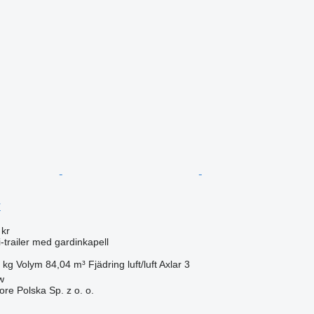
r
 kr
i-trailer med gardinkapell
 kg
Volym
84,04 m³
Fjädring
luft/luft
Axlar
3
w
ore Polska Sp. z o. o.