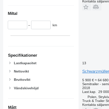
Kontakta säljaren
Miltal
–
km
Specifikationer
13
Lastkapacitet
Schwarzmülle
Nettovikt
Bruttovikt
5 900 €
≈ 64 680
Semitrailer - sem
2018
Vändskivehöjd
Last.kap.
29 000
Polen, Strykó
Truck & Trailer St
Kontakta säljaren
Mått