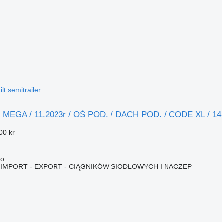
lt semitrailer
 MEGA / 11.2023r / OŚ POD. / DACH POD. / CODE XL / 14
00 kr
no
IMPORT - EXPORT - CIĄGNIKÓW SIODŁOWYCH I NACZEP