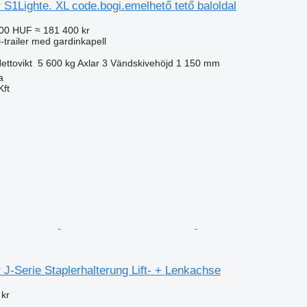
S1Lighte. XL code.bogi.emelhető tető baloldal
000 HUF
≈ 181 400 kr
i-trailer med gardinkapell
ettovikt
5 600 kg
Axlar
3
Vändskivehöjd
1 150 mm
a
Kft
J-Serie Staplerhalterung Lift- + Lenkachse
 kr