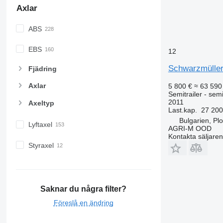
Axlar
ABS
EBS
12
Schwarzmüller
Fjädring
Axlar
5 800 €
≈ 63 590
Semitrailer - sem
2011
Axeltyp
Last.kap.
27 200
Bulgarien, Plo
Lyftaxel
AGRI-M OOD
Kontakta säljaren
Styraxel
Saknar du några filter?
Föreslå en ändring