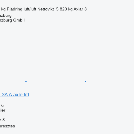
 kg
Fjädring
luft/luft
Nettovikt
5 820 kg
Axlar
3
nzburg
ünzburg GmbH
3A A axle lift
 kr
ler
r
3
eresztes