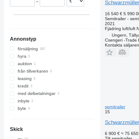
–
Schwarzmüller 
Rumänien
Nederländerna
16 540 €
5 990 
Slovakien
Semitrailer - sem
2021
visa alla
Fjädring
luft/luft
N
Ungern, Tálly
Annonstyp
Csengeri -Trade 
Kontakta säljaren
försäljning
hyra
auktion
från tillverkaren
leasing
kredit
med delbetalningar
inbyte
semitrailer
byte
15
Schwarzmüller 
Skick
6 900 €
≈ 75 650
Tilt semitrailer