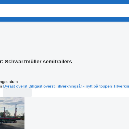
r:
Schwarzmüller semitrailers
ingsdatum
m
Dyrast överst
Billigast överst
Tillverkningsår - nytt på toppen
Tillverk