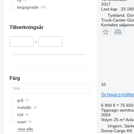
ny
2017
begagnade
Last.kap.
33 180
Tyskland, Gü
Truck-Center G
Kontakta säljaren
Tillverkningsår
–
Färg
10
Schwarzmüller 
grå
6 900 €
≈ 75 650
metallic
Tippvagn semitrai
röd
2004
Volym
25 m³
Axla
svart
Ungern, Sárk
visa alla
Doma-Cargo Kft