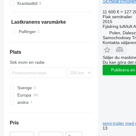
Schwarzmüll
Kranlastbil
SDR
SW
TXC
SCF
SPA
SZ
47
11 600 €
≈ 127 2
SZ
ZK
TXD
SCS
VHLO
SPA 2
Flak semitrailer
TKS
ZVKA
SGF
SPA 3
2015
Lastkranens varumärke
Fjädring
luft/luft
A
SKI
Palfinger
Polen, Dales
SKO
Samochodowy Tr
Kontakta säljaren
SPR
SW
Plats
Säljer du maskine
Du kan göra det 
Sök inom en radie
Publicera en
Sverige
Europa
andra
Tyskland
Tjeckien
Ukraina
Polen
Pris
semi-trailer med 
Ungern
13
Österrike