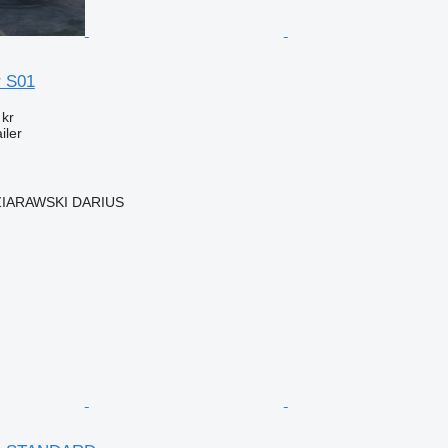
r S01
 kr
iler
IARAWSKI DARIUS