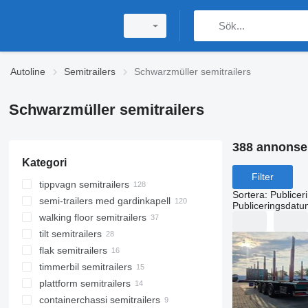
Autoline
Semitrailers
Schwarzmüller semitrailers
Schwarzmüller semitrailers
388 annonse
Kategori
Filter
tippvagn semitrailers
Sortera
:
Publicer
semi-trailers med gardinkapell
Publiceringsdatu
walking floor semitrailers
tilt semitrailers
flak semitrailers
timmerbil semitrailers
plattform semitrailers
containerchassi semitrailers