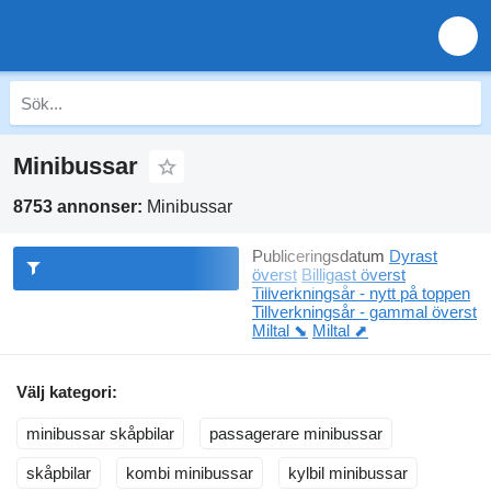
Minibussar
8753 annonser:
Minibussar
Publiceringsdatum
Dyrast
överst
Billigast överst
Tillverkningsår - nytt på toppen
Tillverkningsår - gammal överst
Miltal ⬊
Miltal ⬈
Välj kategori:
minibussar skåpbilar
passagerare minibussar
skåpbilar
kombi minibussar
kylbil minibussar