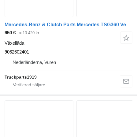
Mercedes-Benz & Clutch Parts Mercedes TSG360 Versn.bak 9062602401 växellåda till lastbil
950 €
≈ 10 420 kr
Växellåda
9062602401
Nederländerna, Vuren
Truckparts1919