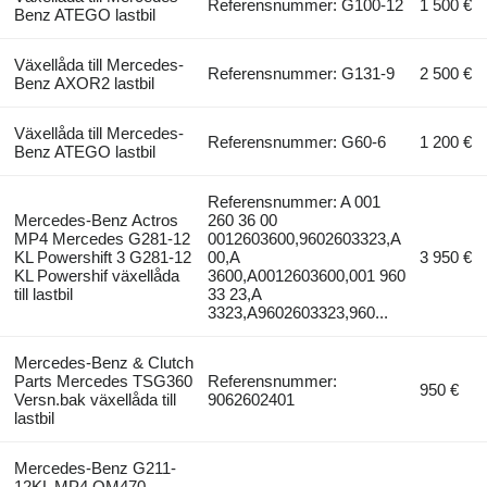
Referensnummer: G100-12
1 500 €
Benz ATEGO lastbil
Växellåda till Mercedes-
Referensnummer: G131-9
2 500 €
Benz AXOR2 lastbil
Växellåda till Mercedes-
Referensnummer: G60-6
1 200 €
Benz ATEGO lastbil
Referensnummer: A 001
Mercedes-Benz Actros
260 36 00
MP4 Mercedes G281-12
0012603600,9602603323,A
KL Powershift 3 G281-12
00,A
3 950 €
KL Powershif växellåda
3600,A0012603600,001 960
till lastbil
33 23,A
3323,A9602603323,960...
Mercedes-Benz & Clutch
Parts Mercedes TSG360
Referensnummer:
950 €
Versn.bak växellåda till
9062602401
lastbil
Mercedes-Benz G211-
12KL MP4 OM470