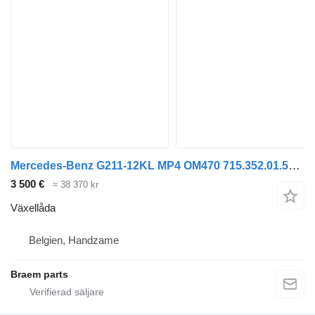
Mercedes-Benz G211-12KL MP4 OM470 715.352.01.554850 växellåda till lastbil
3 500 €
≈ 38 370 kr
Växellåda
Belgien, Handzame
Braem parts