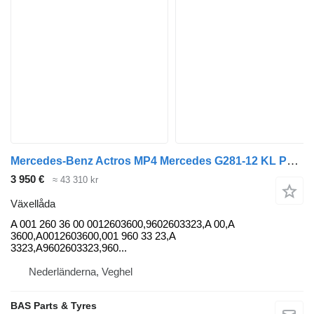
Mercedes-Benz Actros MP4 Mercedes G281-12 KL Powershift 3 G281-12 KL Powershif A 001 260 36 00 växellåda till lastbil
3 950 €
≈ 43 310 kr
Växellåda
A 001 260 36 00 0012603600,9602603323,A 00,A
3600,A0012603600,001 960 33 23,A
3323,A9602603323,960...
Nederländerna, Veghel
BAS Parts & Tyres