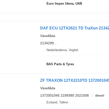
Euro Impex Utena, UAB
DAF ECU 12TX2621 TD TraXon 2134299 
Växellåda
2134299...
Nederländerna, Veghel
BAS Parts & Tyres
ZF TRAXON 12TX2210TD 1372001045 vä
Växellåda
1372001045 2189380 2021008
diesel
Estland, Tallinn