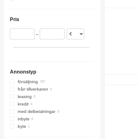
Rumänien
Ukraina
Sprinter
T-series
G-series
Polen
Vario
TRM
VNL
Pris
Italien
Vito
Trafic
Spanien
–
Estland
Portugal
Litauen
visa alla
Annonstyp
försäljning
från tillverkaren
leasing
kredit
med delbetalningar
inbyte
byte