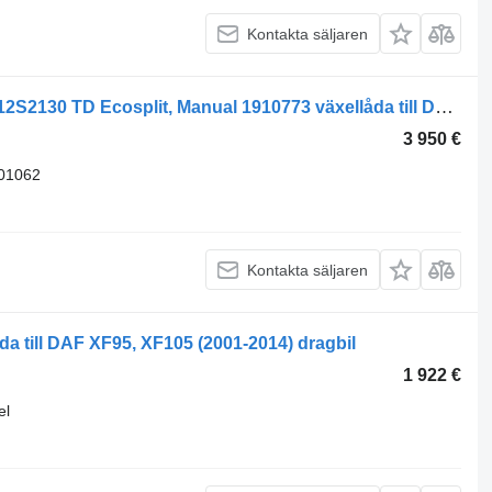
Kontakta säljaren
DAF CF Euro 6 12S2130 TD Ecosplit 12S2130 TD Ecosplit, Manual 1910773 växellåda till DAF CF Euro 6 lastbil
3 950 €
01062
Kontakta säljaren
da till DAF XF95, XF105 (2001-2014) dragbil
1 922 €
el