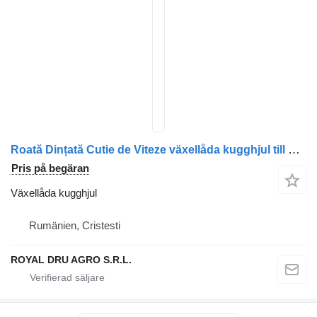
Roată Dințată Cutie de Viteze växellåda kugghjul till Mercedes-Benz 2419 14726 lastbil
Pris på begäran
Växellåda kugghjul
Rumänien, Cristesti
ROYAL DRU AGRO S.R.L.