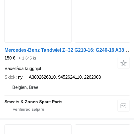
Mercedes-Benz Tandwiel Z=32 G210-16; G240-16 A3892626310 växellåda kugghjul till lastbil
150 €
≈ 1 645 kr
Växellåda kugghjul
Skick
ny
A3892626310, 9452624110, 2262003
Belgien, Bree
Smeets & Zonen Spare Parts