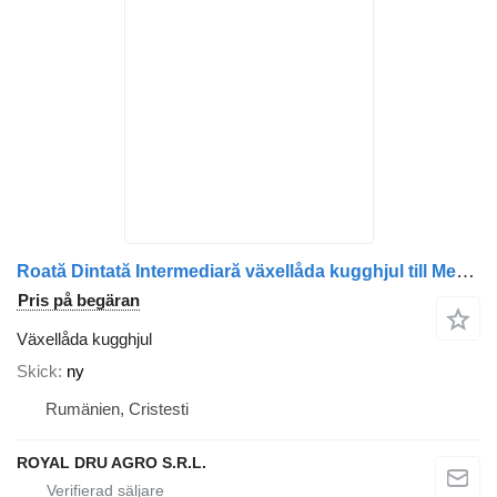
Roată Dintată Intermediară växellåda kugghjul till Mercedes-Benz 4421300530 / A4421300530 / A4031300030 / 4031300030 lastbil
Pris på begäran
Växellåda kugghjul
Skick
ny
Rumänien, Cristesti
ROYAL DRU AGRO S.R.L.