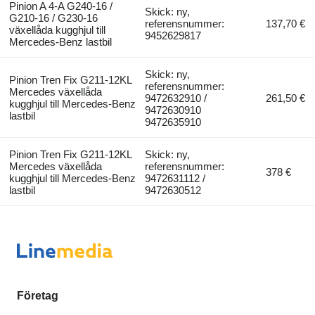
Pinion A 4-A G240-16 /
Skick: ny,
G210-16 / G230-16
referensnummer:
137,70 €
växellåda kugghjul till
9452629817
Mercedes-Benz lastbil
Skick: ny,
Pinion Tren Fix G211-12KL
referensnummer:
Mercedes växellåda
9472632910 /
261,50 €
kugghjul till Mercedes-Benz
9472630910
lastbil
9472635910
Pinion Tren Fix G211-12KL
Skick: ny,
Mercedes växellåda
referensnummer:
378 €
kugghjul till Mercedes-Benz
9472631112 /
lastbil
9472630512
Företag