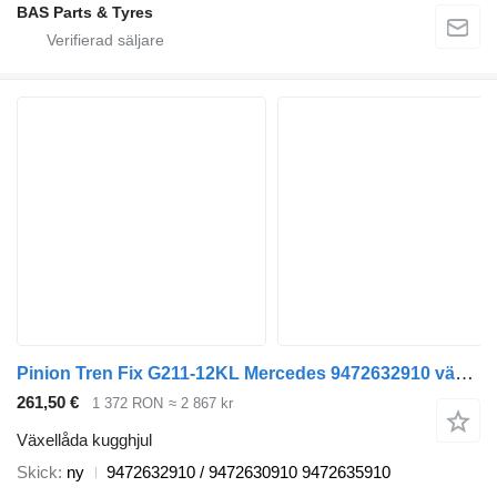
BAS Parts & Tyres
Pinion Tren Fix G211-12KL Mercedes 9472632910 växellåda kugghjul till Mercedes-Benz lastbil
261,50 €
1 372 RON
≈ 2 867 kr
Växellåda kugghjul
Skick
ny
9472632910 / 9472630910 9472635910