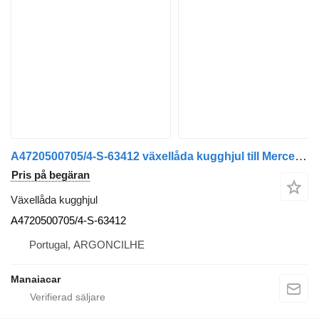
A4720500705/4-S-63412 växellåda kugghjul till Mercedes-Benz ACTROS MP4 | 11 lastbil
Pris på begäran
Växellåda kugghjul
A4720500705/4-S-63412
Portugal, ARGONCILHE
Manaiacar