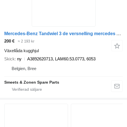
Mercedes-Benz Tandwiel 3 de versnelling mercedes A3892620713 växellåda kugghjul till lastbil
200 €
≈ 2 193 kr
Växellåda kugghjul
Skick
ny
A3892620713, LAM60.53.0773, 6053
Belgien, Bree
Smeets & Zonen Spare Parts