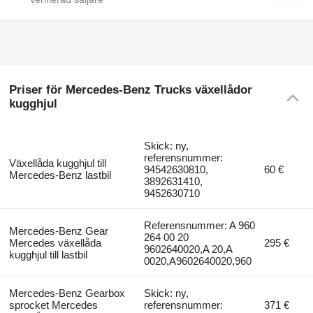
Priser för Mercedes-Benz Trucks växellådor
kugghjul
Skick: ny,
referensnummer:
Växellåda kugghjul till
94542630810,
60 €
Mercedes-Benz lastbil
3892631410,
9452630710
Referensnummer: A 960
Mercedes-Benz Gear
264 00 20
Mercedes växellåda
295 €
9602640020,A 20,A
kugghjul till lastbil
0020,A9602640020,960
Mercedes-Benz Gearbox
Skick: ny,
sprocket Mercedes
referensnummer:
371 €