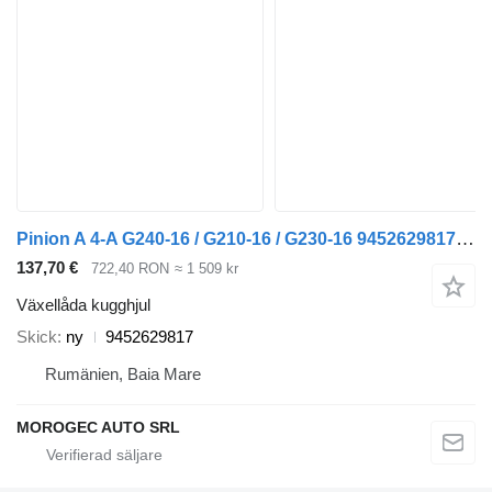
Pinion A 4-A G240-16 / G210-16 / G230-16 9452629817 växellåda kugghjul till Mercedes-Benz lastbil
137,70 €
722,40 RON
≈ 1 509 kr
Växellåda kugghjul
Skick
ny
9452629817
Rumänien, Baia Mare
MOROGEC AUTO SRL