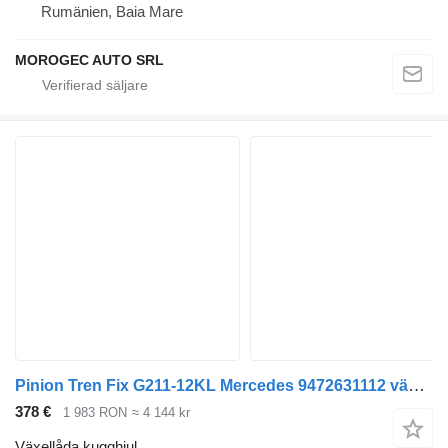
Rumänien, Baia Mare
MOROGEC AUTO SRL
Pinion Tren Fix G211-12KL Mercedes 9472631112 växellåda kugghjul till Mercedes-Benz lastbil
378 €
1 983 RON
≈ 4 144 kr
Växellåda kugghjul