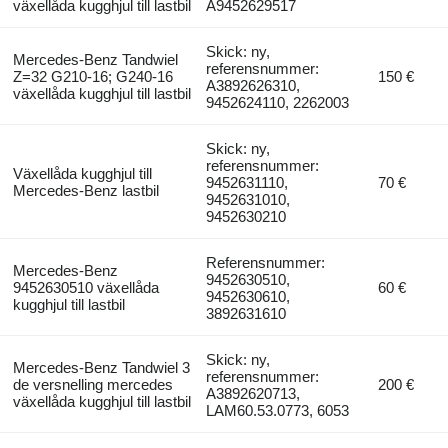
växellåda kugghjul till lastbil
A9452629517
Skick: ny,
Mercedes-Benz Tandwiel
referensnummer:
Z=32 G210-16; G240-16
150 €
A3892626310,
växellåda kugghjul till lastbil
9452624110, 2262003
Skick: ny,
referensnummer:
Växellåda kugghjul till
9452631110,
70 €
Mercedes-Benz lastbil
9452631010,
9452630210
Referensnummer:
Mercedes-Benz
9452630510,
9452630510 växellåda
60 €
9452630610,
kugghjul till lastbil
3892631610
Skick: ny,
Mercedes-Benz Tandwiel 3
referensnummer:
de versnelling mercedes
200 €
A3892620713,
växellåda kugghjul till lastbil
LAM60.53.0773, 6053