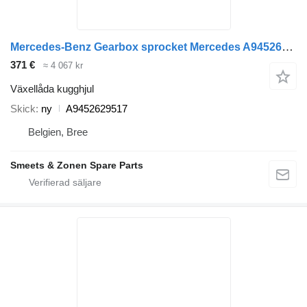
Mercedes-Benz Gearbox sprocket Mercedes A9452629517 växellåda kugghjul till lastbil
371 €
≈ 4 067 kr
Växellåda kugghjul
Skick
ny
A9452629517
Belgien, Bree
Smeets & Zonen Spare Parts