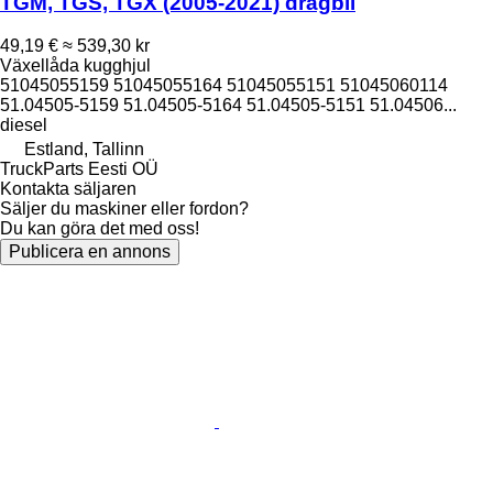
TGM, TGS, TGX (2005-2021) dragbil
49,19 €
≈ 539,30 kr
Växellåda kugghjul
51045055159 51045055164 51045055151 51045060114
51.04505-5159 51.04505-5164 51.04505-5151 51.04506...
diesel
Estland, Tallinn
TruckParts Eesti OÜ
Kontakta säljaren
Säljer du maskiner eller fordon?
Du kan göra det med oss!
Publicera en annons