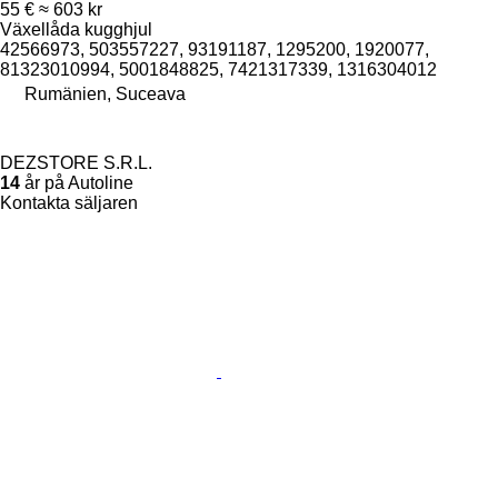
55 €
≈ 603 kr
Växellåda kugghjul
42566973, 503557227, 93191187, 1295200, 1920077,
81323010994, 5001848825, 7421317339, 1316304012
Rumänien, Suceava
DEZSTORE S.R.L.
14
år på Autoline
Kontakta säljaren