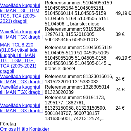
Referensnummer: 51045055159
Växellåda kugghjul
51045055164 51045055151
till MAN TGL, TGM,
51045060114 51.04505-5159
49,19 €
TGS, TGX (2005-
51.04505-5164 51.04505-5151
2021) dragbil
51.04506..., bränsle: diesel
Referensnummer: 93193264,
Växellåda kugghjul
1297613, 81552010005,
39 €
till MAN TGX dragbil
5001853465 6085301012
MAN TGL 8.220
Referensnummer: 51045055119
(01.05-) växellåda
51.04505-5119 51.04505-5105
kugghjul till MAN
51045055105 51.04505-0156
49,19 €
TGL, TGM, TGS,
51045050156 51.04505-0145...,
TGX (2005-2021)
bränsle: diesel
dragbil
Växellåda kugghjul
Referensnummer: 81323016016,
24 €
till MAN TGX dragbil
1315232010 1315332032
Växellåda kugghjul
Referensnummer: 1328305014
24 €
till MAN TGX dragbil
81323020239
Referensnummer: 93191173,
1295177, 1882761,
Växellåda kugghjul
81323150058, 81323150590,
24 €
till MAN TGX dragbil
5001848707, 5600738157
1316305001, 7421312574,...
Företag
Om oss
Hjälp
Kontakter