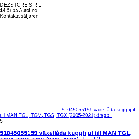
DEZSTORE S.R.L.
14
år på Autoline
Kontakta säljaren
51045055159 växellåda kugghjul
till MAN TGL, TGM, TGS, TGX (2005-2021) dragbil
5
51045055159 växellåda kugghjul till MAN TGL,