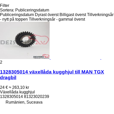
Filter
Sortera
:
Publiceringsdatum
Publiceringsdatum
Dyrast överst
Billigast överst
Tillverkningsår
- nytt på toppen
Tillverkningsår - gammal överst
2
1328305014 växellåda kugghjul till MAN TGX
dragbil
24 €
≈ 263,10 kr
Växellåda kugghjul
1328305014 81323020239
Rumänien, Suceava