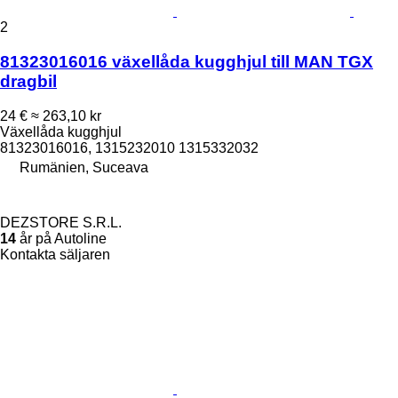
2
81323016016 växellåda kugghjul till MAN TGX
dragbil
24 €
≈ 263,10 kr
Växellåda kugghjul
81323016016, 1315232010 1315332032
Rumänien, Suceava
DEZSTORE S.R.L.
14
år på Autoline
Kontakta säljaren