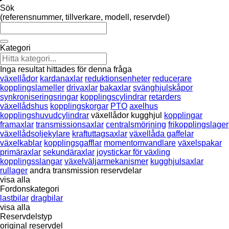
Sök
(referensnummer, tillverkare, modell, reservdel)
Kategori
Inga resultat hittades för denna fråga
växellådor
kardanaxlar
reduktionsenheter
reducerare
kopplingslameller
drivaxlar
bakaxlar
svänghjulskåpor
synkroniseringsringar
kopplingscylindrar
retarders
växellådshus
kopplingskorgar
PTO
axelhus
kopplingshuvudcylindrar
växellådor kugghjul
kopplingar
framaxlar
transmissionsaxlar
centralsmörjning
frikopplingslager
växellådsoljekylare
kraftuttagsaxlar
växellåda gaffelar
växelkablar
kopplingsgafflar
momentomvandlare
växelspakar
primäraxlar
sekundäraxlar
joystickar för växling
kopplingsslangar
växelväljarmekanismer
kugghjulsaxlar
rullager
andra transmission reservdelar
visa alla
Fordonskategori
lastbilar
dragbilar
visa alla
Reservdelstyp
original reservdel