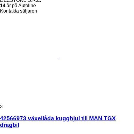
DEZSTORE S.R.L.
14
år på Autoline
Kontakta säljaren
3
42566973 växellåda kugghjul till MAN TGX
dragbil