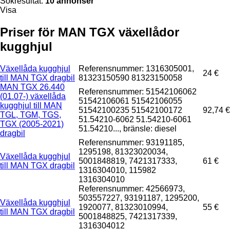
Sökresultat:
10 annonser
Visa
Priser för MAN TGX växellådor
kugghjul
Växellåda kugghjul
Referensnummer: 1316305001,
24 €
till MAN TGX dragbil
81323150590 81323150058
MAN TGX 26.440
Referensnummer: 51542106062
(01.07-) växellåda
51542106061 51542106055
kugghjul till MAN
51542100235 51542100172
92,74 €
TGL, TGM, TGS,
51.54210-6062 51.54210-6061
TGX (2005-2021)
51.54210..., bränsle: diesel
dragbil
Referensnummer: 93191185,
1295198, 81323020034,
Växellåda kugghjul
5001848819, 7421317333,
61 €
till MAN TGX dragbil
1316304010, 115982
1316304010
Referensnummer: 42566973,
503557227, 93191187, 1295200,
Växellåda kugghjul
1920077, 81323010994,
55 €
till MAN TGX dragbil
5001848825, 7421317339,
1316304012