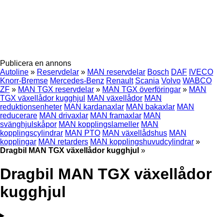
Publicera en annons
Autoline
»
Reservdelar
»
MAN reservdelar
Bosch
DAF
IVECO
Knorr-Bremse
Mercedes-Benz
Renault
Scania
Volvo
WABCO
ZF
»
MAN TGX reservdelar
»
MAN TGX överföringar
»
MAN
TGX växellådor kugghjul
MAN växellådor
MAN
reduktionsenheter
MAN kardanaxlar
MAN bakaxlar
MAN
reducerare
MAN drivaxlar
MAN framaxlar
MAN
svänghjulskåpor
MAN kopplingslameller
MAN
kopplingscylindrar
MAN PTO
MAN växellådshus
MAN
kopplingar
MAN retarders
MAN kopplingshuvudcylindrar
»
Dragbil MAN TGX växellådor kugghjul
»
Dragbil MAN TGX växellådor
kugghjul