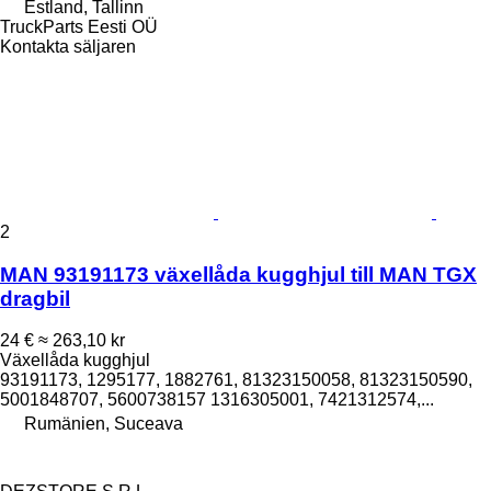
Estland, Tallinn
TruckParts Eesti OÜ
Kontakta säljaren
2
MAN 93191173 växellåda kugghjul till MAN TGX
dragbil
24 €
≈ 263,10 kr
Växellåda kugghjul
93191173, 1295177, 1882761, 81323150058, 81323150590,
5001848707, 5600738157 1316305001, 7421312574,...
Rumänien, Suceava