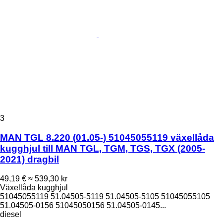
3
MAN TGL 8.220 (01.05-) 51045055119 växellåda
kugghjul till MAN TGL, TGM, TGS, TGX (2005-
2021) dragbil
49,19 €
≈ 539,30 kr
Växellåda kugghjul
51045055119 51.04505-5119 51.04505-5105 51045055105
51.04505-0156 51045050156 51.04505-0145...
diesel