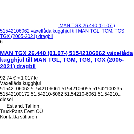
MAN TGX 26.440 (01.07-)
51542106062 växellåda kugghjul till MAN TGL, TGM, TGS,
TGX (2005-2021) dragbil
6
MAN TGX 26.440 (01.07-) 51542106062 växellåda
kugghjul till MAN TGL, TGM, TGS, TGX (2005-
2021) dragbil
92,74 €
≈ 1 017 kr
Växellåda kugghjul
51542106062 51542106061 51542106055 51542100235
51542100172 51.54210-6062 51.54210-6061 51.54210...
diesel
Estland, Tallinn
TruckParts Eesti OÜ
Kontakta säljaren