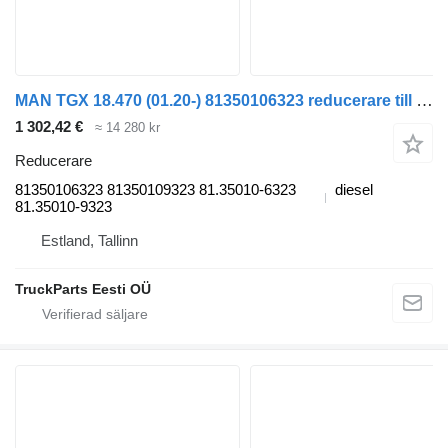
MAN TGX 18.470 (01.20-) 81350106323 reducerare till MAN TGL, TGM, TGS, TGX (2020-) dragbil
1 302,42 €
≈ 14 280 kr
Reducerare
81350106323 81350109323 81.35010-6323
diesel
81.35010-9323
Estland, Tallinn
TruckParts Eesti OÜ