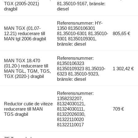
TGX (2005-2021)
81.35010-9167, bränsle:
dragbil
diesel
Referensnummer: HY-
MAN TGX (01.07-
1350 81350106301
12.21) reducerare till
81.35010-6301 81.35010-
805,65 €
MAN tgl 2006 dragbil
9301 81350109301,
bränsle: diesel
Referensnummer:
MAN TGX 18.470
81350106323
(01.20-) reducerare till
81350109323 81.35010-
1 302,42 €
MAN TGL, TGM, TGS,
6323 81.35010-9323,
TGX (2020-) dragbil
bränsle: diesel
Referensnummer:
1358232207,
Reductor cutie de viteze
81324030121,
reducerare till MAN
81324030111,
709 €
TGS dragbil
81322026030,
81322110020
81322110017