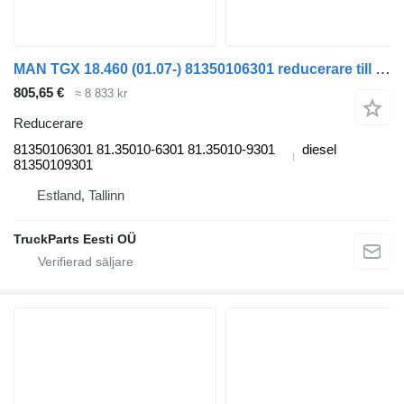
MAN TGX 18.460 (01.07-) 81350106301 reducerare till MAN TGL, TGM, TGS, TGX (2005-2021) dragbil
805,65 €
≈ 8 833 kr
Reducerare
81350106301 81.35010-6301 81.35010-9301
diesel
81350109301
Estland, Tallinn
TruckParts Eesti OÜ