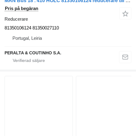
MAN Bus 18 . 410 HOLC 81350106124 reducerare till lastbil
Pris på begäran
Reducerare
81350106124 81350027110
Portugal, Leiria
PERALTA & COUTINHO S.A.