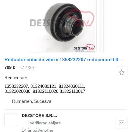
Reductor cutie de viteze 1358232207 reducerare till MAN TGS dragbil
709 €
≈ 7 773 kr
Reducerare
1358232207, 81324030121, 81324030111,
81322026030, 81322110020 81322110017
Rumänien, Suceava
DEZSTORE S.R.L.
14
år på Autoline