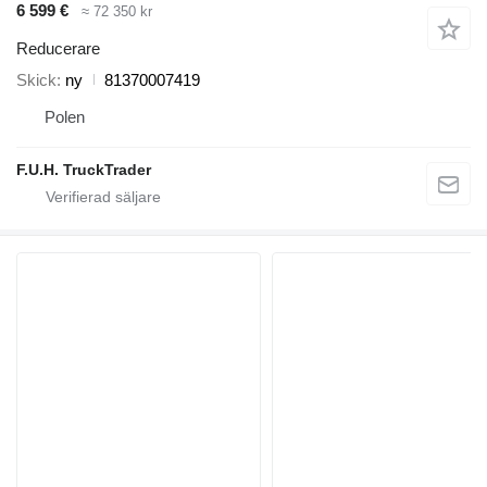
6 599 €
≈ 72 350 kr
Reducerare
Skick
ny
81370007419
Polen
F.U.H. TruckTrader