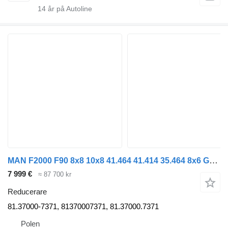
14
år på Autoline
MAN F2000 F90 8x8 10x8 41.464 41.414 35.464 8x6 G25002 G2500-2 ZVA G 81.37000-7371 reducerare till MAN lastbil
7 999 €
≈ 87 700 kr
Reducerare
81.37000-7371, 81370007371, 81.37000.7371
Polen