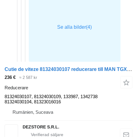
Cutie de viteze 81324030107 reducerare till MAN TGX dragbil
236 €
≈ 2 587 kr
Reducerare
81324030107, 81324030109, 133987, 1342738
81324030104, 81323016016
Rumänien, Suceava
DEZSTORE S.R.L.