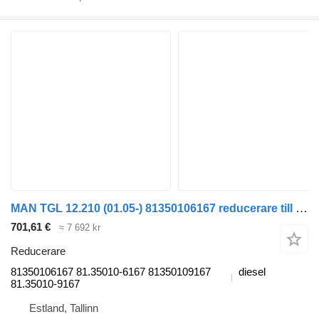
MAN TGL 12.210 (01.05-) 81350106167 reducerare till MAN TGL, TGM, TGS, TGX (2005-2021) dragbil
701,61 €
≈ 7 692 kr
Reducerare
81350106167 81.35010-6167 81350109167
diesel
81.35010-9167
Estland, Tallinn