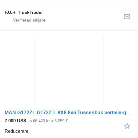
F.U.H. TruckTrader
MAN G172ZL G172Z-L 8X8 8x6 Tussenbak verteilergetriebe 81.37000.7412 reducerare till MAN TGA TGS 8x8 8x6 dragbil
7 000 US$
≈ 66 420 kr
≈ 6 059 €
Reducerare