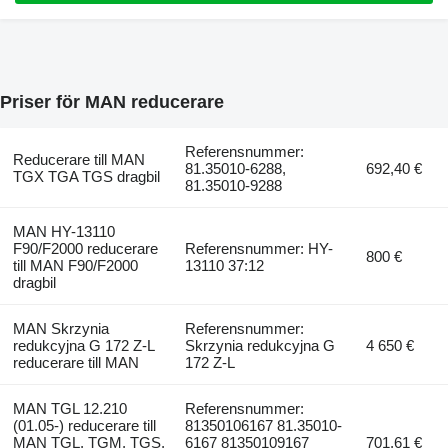
Priser för MAN reducerare
Referensnummer:
Reducerare till MAN
81.35010-6288,
692,40 €
TGX TGA TGS dragbil
81.35010-9288
MAN HY-13110
F90/F2000 reducerare
Referensnummer: HY-
800 €
till MAN F90/F2000
13110 37:12
dragbil
MAN Skrzynia
Referensnummer:
redukcyjna G 172 Z-L
Skrzynia redukcyjna G
4 650 €
reducerare till MAN
172 Z-L
MAN TGL 12.210
Referensnummer:
(01.05-) reducerare till
81350106167 81.35010-
MAN TGL, TGM, TGS,
6167 81350109167
701,61 €