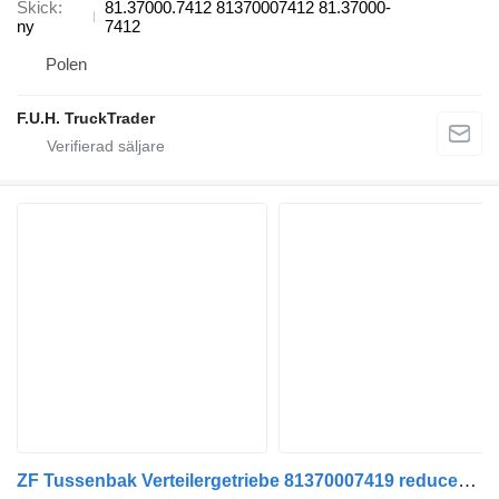
Skick
81.37000.7412 81370007412 81.37000-
ny
7412
Polen
F.U.H. TruckTrader
ZF Tussenbak Verteilergetriebe 81370007419 reducerare till MAN TGS 41.440 41.480 lastbil