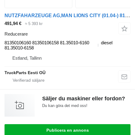
NUTZFAHARZEUGE AG,MAN LIONS CITY (01.04-) 81350106160 reducerare till MAN LIONS CITY (01.04-) buss
491,94 €
≈ 5 393 kr
Reducerare
81350106160 81350106158 81.35010-6160
diesel
81.35010-6158
Estland, Tallinn
TruckParts Eesti OÜ
Säljer du maskiner eller fordon?
Du kan göra det med oss!
Publicera en annons