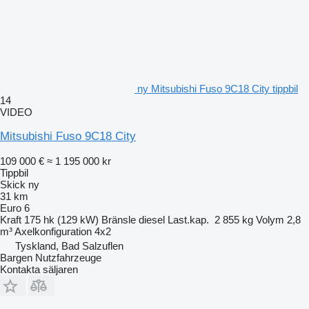
ny Mitsubishi Fuso 9C18 City tippbil
14
VIDEO
Mitsubishi Fuso 9C18 City
109 000 €
≈ 1 195 000 kr
Tippbil
Skick
ny
31 km
Euro 6
Kraft
175 hk (129 kW)
Bränsle
diesel
Last.kap.
2 855 kg
Volym
2,8
m³
Axelkonfiguration
4x2
Tyskland, Bad Salzuflen
Bargen Nutzfahrzeuge
Kontakta säljaren