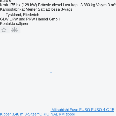
Euro 6
Kraft
175 hk (129 kW)
Bränsle
diesel
Last.kap.
3 880 kg
Volym
3 m³
Karossfabrikat
Meiller
Sätt att lossa
3-vägs
Tyskland, Riederich
GLW LKW und PKW Handel GmbH
Kontakta säljaren
Mitsubishi Fuso FUSO FUSO 4 C 15
Kipper 3,48 m 3-Sitzer*ORIGINAL KM tippbil