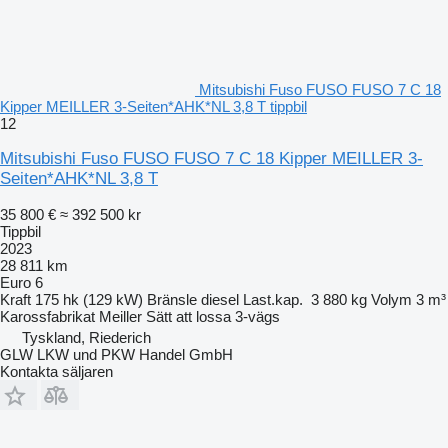
Mitsubishi Fuso FUSO FUSO 7 C 18
Kipper MEILLER 3-Seiten*AHK*NL 3,8 T tippbil
12
Mitsubishi Fuso FUSO FUSO 7 C 18 Kipper MEILLER 3-
Seiten*AHK*NL 3,8 T
35 800 €
≈ 392 500 kr
Tippbil
2023
28 811 km
Euro 6
Kraft
175 hk (129 kW)
Bränsle
diesel
Last.kap.
3 880 kg
Volym
3 m³
Karossfabrikat
Meiller
Sätt att lossa
3-vägs
Tyskland, Riederich
GLW LKW und PKW Handel GmbH
Kontakta säljaren