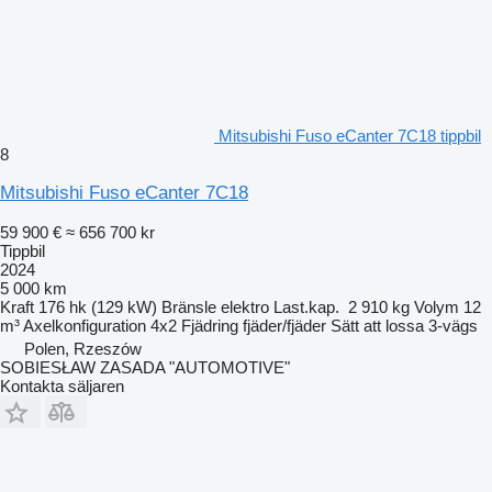
Mitsubishi Fuso eCanter 7C18 tippbil
8
Mitsubishi Fuso eCanter 7C18
59 900 €
≈ 656 700 kr
Tippbil
2024
5 000 km
Kraft
176 hk (129 kW)
Bränsle
elektro
Last.kap.
2 910 kg
Volym
12
m³
Axelkonfiguration
4x2
Fjädring
fjäder/fjäder
Sätt att lossa
3-vägs
Polen, Rzeszów
SOBIESŁAW ZASADA "AUTOMOTIVE"
Kontakta säljaren