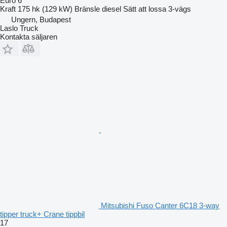
Euro 6
Kraft
175 hk (129 kW)
Bränsle
diesel
Sätt att lossa
3-vägs
Ungern, Budapest
Laslo Truck
Kontakta säljaren
Mitsubishi Fuso Canter 6C18 3-way
tipper truck+ Crane tippbil
17