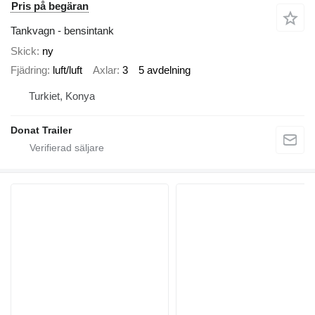
Pris på begäran
Tankvagn - bensintank
Skick
ny
Fjädring
luft/luft
Axlar
3
5 avdelning
Turkiet, Konya
Donat Trailer