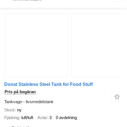
Donat Stainless Steel Tank for Food Stuff
Pris på begäran
Tankvagn - livsmedelstank
Skick
ny
Fjädring
luft/luft
Axlar
3
0 avdelning