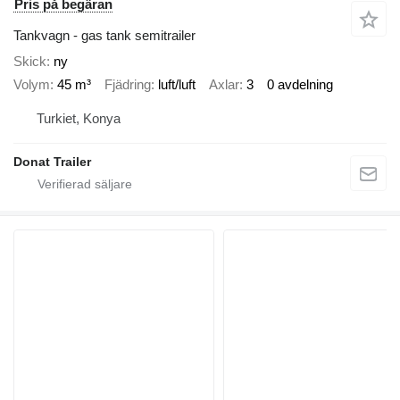
Pris på begäran
Tankvagn - gas tank semitrailer
Skick
ny
Volym
45 m³
Fjädring
luft/luft
Axlar
3
0 avdelning
Turkiet, Konya
Donat Trailer