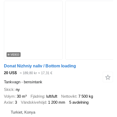
VIDEO
Donat Nizhniy naliv / Bottom loading
20 US$
≈ 189,80 kr
≈ 17,31 €
Tankvagn - bensintank
Skick
ny
Volym
30 m³
Fjädring
luft/luft
Nettovikt
7 500 kg
Axlar
3
Vändskivehöjd
1 200 mm
5 avdelning
Turkiet, Konya