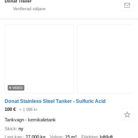
Donat Trailer
VIDEO
Donat Stainless Steel Tanker - Sulfuric Acid
100 €
≈ 1 096 kr
Tankvagn - kemikalietank
Skick
ny
Last.kap.
27 000 kg
Volym
15 m³
Fjädring
luft/luft