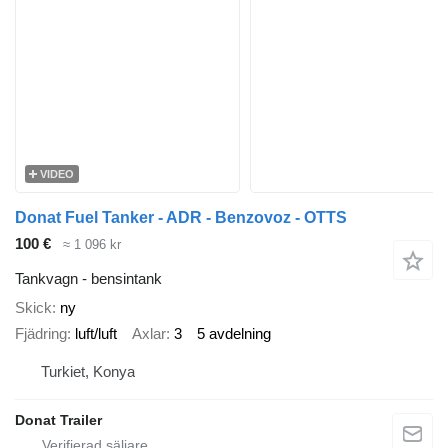
VIDEO
Donat Fuel Tanker - ADR - Benzovoz - OTTS
100 €
≈ 1 096 kr
Tankvagn - bensintank
Skick
ny
Fjädring
luft/luft
Axlar
3
5 avdelning
Turkiet, Konya
Donat Trailer