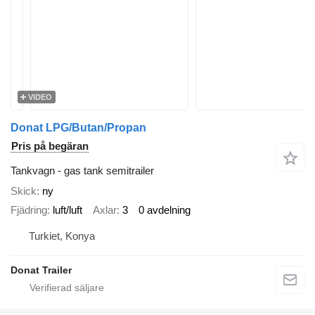
VIDEO
Donat LPG/Butan/Propan
Pris på begäran
Tankvagn - gas tank semitrailer
Skick
ny
Fjädring
luft/luft
Axlar
3
0 avdelning
Turkiet, Konya
Donat Trailer