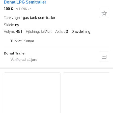
Donat LPG Semitrailer
100 €
≈ 1 096 kr
Tankvagn - gas tank semitrailer
Skick
ny
Volym
45 l
Fjädring
luft/luft
Axlar
3
0 avdelning
Turkiet, Konya
Donat Trailer