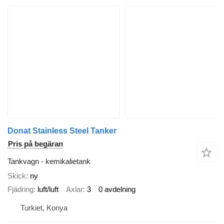
Donat Stainless Steel Tanker
Pris på begäran
Tankvagn - kemikalietank
Skick
ny
Fjädring
luft/luft
Axlar
3
0 avdelning
Turkiet, Konya