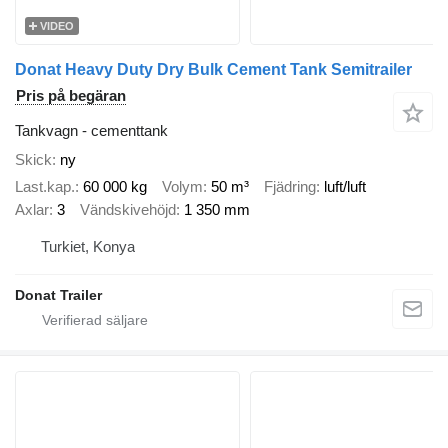
VIDEO
Donat Heavy Duty Dry Bulk Cement Tank Semitrailer
Pris på begäran
Tankvagn - cementtank
Skick
ny
Last.kap.
60 000 kg
Volym
50 m³
Fjädring
luft/luft
Axlar
3
Vändskivehöjd
1 350 mm
Turkiet, Konya
Donat Trailer