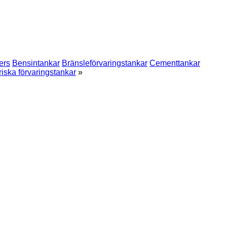
ers
Bensintankar
Bränsleförvaringstankar
Cementtankar
riska förvaringstankar
»