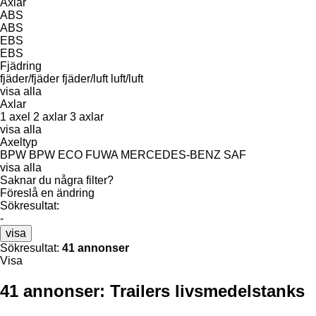
Axlar
ABS
ABS
EBS
EBS
Fjädring
fjäder/fjäder
fjäder/luft
luft/luft
visa alla
Axlar
1 axel
2 axlar
3 axlar
visa alla
Axeltyp
BPW
BPW ECO
FUWA
MERCEDES-BENZ
SAF
visa alla
Saknar du några filter?
Föreslå en ändring
Sökresultat:
-
visa
Sökresultat:
41 annonser
Visa
41 annonser:
Trailers livsmedelstanks