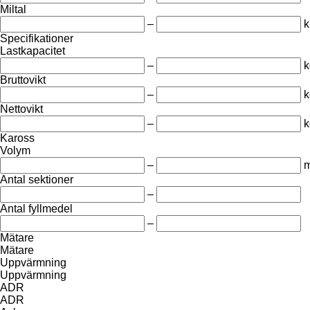
Miltal
–
Specifikationer
Lastkapacitet
–
k
Bruttovikt
–
k
Nettovikt
–
k
Kaross
Volym
–
m
Antal sektioner
–
Antal fyllmedel
–
Mätare
Mätare
Uppvärmning
Uppvärmning
ADR
ADR