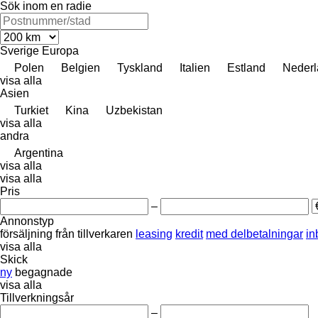
Sök inom en radie
Sverige
Europa
Polen
Belgien
Tyskland
Italien
Estland
Nederl
visa alla
Asien
Turkiet
Kina
Uzbekistan
visa alla
andra
Argentina
visa alla
visa alla
Pris
–
Annonstyp
försäljning
från tillverkaren
leasing
kredit
med delbetalningar
in
visa alla
Skick
ny
begagnade
visa alla
Tillverkningsår
–