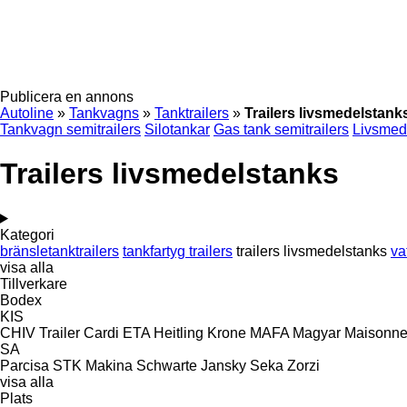
Publicera en annons
Autoline
»
Tankvagns
»
Tanktrailers
»
Trailers livsmedelstank
Tankvagn semitrailers
Silotankar
Gas tank semitrailers
Livsmed
Trailers livsmedelstanks
Kategori
bränsletanktrailers
tankfartyg trailers
trailers livsmedelstanks
va
visa alla
Tillverkare
Bodex
KIS
CHIV Trailer
Cardi
ETA
Heitling
Krone
MAFA
Magyar
Maisonn
SA
Parcisa
STK Makina
Schwarte Jansky
Seka
Zorzi
visa alla
Plats