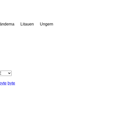
änderna
Litauen
Ungern
byte
byte