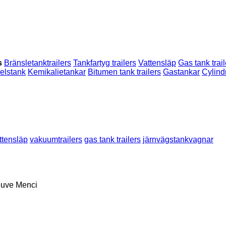
s
Bränsletanktrailers
Tankfartyg trailers
Vattensläp
Gas tank trail
elstank
Kemikalietankar
Bitumen tank trailers
Gastankar
Cylind
ttensläp
vakuumtrailers
gas tank trailers
järnvägstankvagnar
euve
Menci