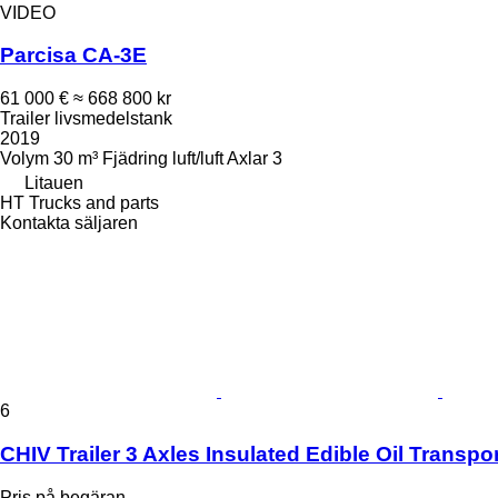
VIDEO
Parcisa CA-3E
61 000 €
≈ 668 800 kr
Trailer livsmedelstank
2019
Volym
30 m³
Fjädring
luft/luft
Axlar
3
Litauen
HT Trucks and parts
Kontakta säljaren
6
CHIV Trailer 3 Axles Insulated Edible Oil Transpor
Pris på begäran