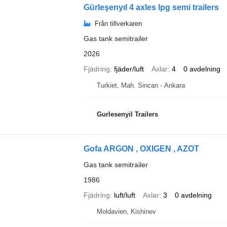
Gürleşenyıl 4 axles lpg semi trailers
Från tillverkaren
Gas tank semitrailer
2026
Fjädring
fjäder/luft
Axlar
4
0 avdelning
Turkiet, Mah. Sincan - Ankara
Gurlesenyil Trailers
Gofa ARGON , OXIGEN , AZOT
Gas tank semitrailer
1986
Fjädring
luft/luft
Axlar
3
0 avdelning
Moldavien, Kishinev