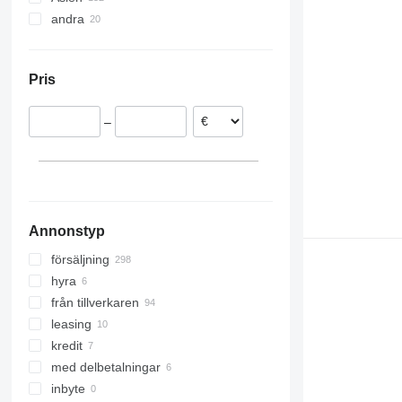
andra
Polen
Turkiet
Bulgarien
Kina
Ukraina
Spanien
Moldavien
Pris
Tyskland
Tjeckien
–
Frankrike
Italien
visa alla
Annonstyp
försäljning
hyra
från tillverkaren
leasing
kredit
med delbetalningar
inbyte