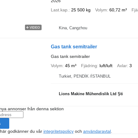
2026
Last.kap.
25 500 kg
Volym
60,72 m³
Fjä
Kina, Cangzhou
VIDEO
Gas tank semitrailer
Gas tank semitrailer
Volym
45 m³
Fjädring
luft/luft
Axlar
3
Turkiet, PENDİK /İSTANBUL
Lions Makine Mühendislik Ltd Şti
nya annonser från denna sektion
a
 här godkänner du vår
integritetspolicy
och
användaravtal
.