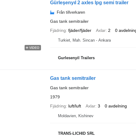
Gürleşenyıl 2 axles lpg semi trailer
Från tillverkaren
Gas tank semitrailer
Fjädring
fjäder/fjäder
Axlar
2
0 avdelnin
Turkiet, Mah. Sincan - Ankara
VIDEO
Gurlesenyil Trailers
Gas tank semitrailer
Gas tank semitrailer
1979
Fjädring
luft/luft
Axlar
3
0 avdelning
Moldavien, Kishinev
TRANS-LICHID SRL