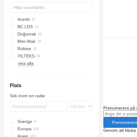
Acerbi
BC LDS
Doğumak
NCG
LPG
45
Mim-Mak
NG
AMMONIA
Robine
LPG
MACOLA
YILTEKS
LPG
visa alla
LPG
Plats
Sök inom en radie
Prenumerera på 
Sverige
Prenumerer
Europa
Genom att klicka
Asien
Nederländerna