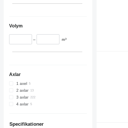
Volym
–
m³
Axlar
1 axel
2 axlar
3 axlar
4 axlar
Specifikationer