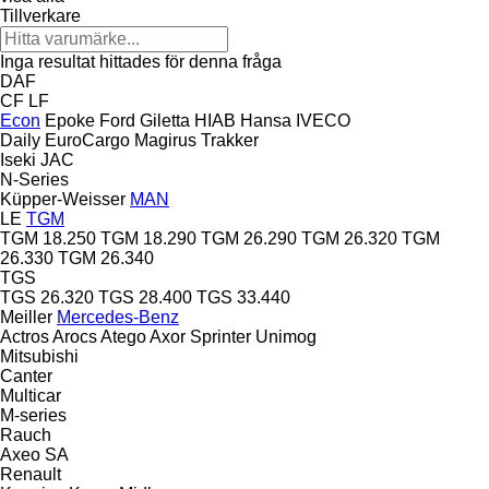
Tillverkare
Inga resultat hittades för denna fråga
DAF
CF
LF
Econ
Epoke
Ford
Giletta
HIAB
Hansa
IVECO
Daily
EuroCargo
Magirus
Trakker
Iseki
JAC
N-Series
Küpper-Weisser
MAN
LE
TGM
TGM 18.250
TGM 18.290
TGM 26.290
TGM 26.320
TGM
26.330
TGM 26.340
TGS
TGS 26.320
TGS 28.400
TGS 33.440
Meiller
Mercedes-Benz
Actros
Arocs
Atego
Axor
Sprinter
Unimog
Mitsubishi
Canter
Multicar
M-series
Rauch
Axeo
SA
Renault