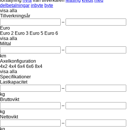
försäljning
hyra
från tillverkaren
leasing
kredit
med
delbetalningar
inbyte
byte
visa alla
Tillverkningsår
–
Euro
Euro 2
Euro 3
Euro 5
Euro 6
visa alla
Miltal
–
km
Axelkonfiguration
4x2
4x4
6x4
6x6
8x4
visa alla
Specifikationer
Lastkapacitet
–
kg
Bruttovikt
–
kg
Nettovikt
–
kg