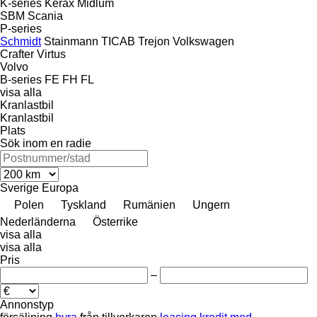
K-series
Kerax
Midlum
SBM
Scania
P-series
Schmidt
Stainmann
TICAB
Trejon
Volkswagen
Crafter
Virtus
Volvo
B-series
FE
FH
FL
visa alla
Kranlastbil
Kranlastbil
Plats
Sök inom en radie
Sverige
Europa
Polen
Tyskland
Rumänien
Ungern
Nederländerna
Österrike
visa alla
visa alla
Pris
–
Annonstyp