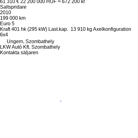
61 310 €
22 200 000 HUF
≈ 672 200 kr
Saltspridare
2010
199 000 km
Euro 5
Kraft
401 hk (295 kW)
Last.kap.
13 910 kg
Axelkonfiguration
6x4
Ungern, Szombathely
LKW Autó Kft. Szombathely
Kontakta säljaren