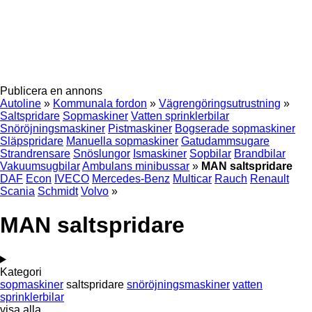
Publicera en annons
Autoline
»
Kommunala fordon
»
Vägrengöringsutrustning
»
Saltspridare
Sopmaskiner
Vatten sprinklerbilar
Snöröjningsmaskiner
Pistmaskiner
Bogserade sopmaskiner
Släpspridare
Manuella sopmaskiner
Gatudammsugare
Strandrensare
Snöslungor
Ismaskiner
Sopbilar
Brandbilar
Vakuumsugbilar
Ambulans minibussar
»
MAN saltspridare
DAF
Econ
IVECO
Mercedes-Benz
Multicar
Rauch
Renault
Scania
Schmidt
Volvo
»
MAN saltspridare
Kategori
sopmaskiner
saltspridare
snöröjningsmaskiner
vatten
sprinklerbilar
visa alla