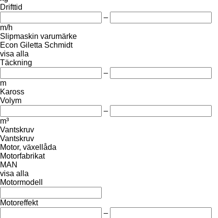
Drifttid
–
m/h
Slipmaskin varumärke
Econ
Giletta
Schmidt
visa alla
Täckning
–
m
Kaross
Volym
–
m³
Vantskruv
Vantskruv
Motor, växellåda
Motorfabrikat
MAN
visa alla
Motormodell
Motoreffekt
–