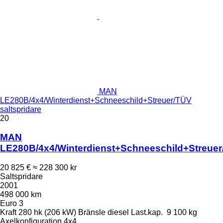
MAN
LE280B/4x4/Winterdienst+Schneeschild+Streuer/TÜV
saltspridare
20
MAN
LE280B/4x4/Winterdienst+Schneeschild+Streue
20 825 €
≈ 228 300 kr
Saltspridare
2001
498 000 km
Euro 3
Kraft
280 hk (206 kW)
Bränsle
diesel
Last.kap.
9 100 kg
Axelkonfiguration
4x4