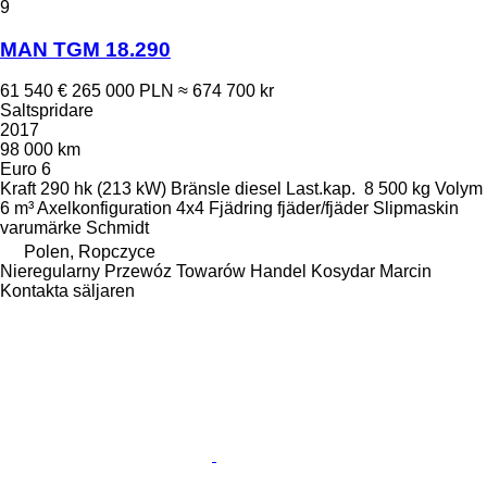
9
MAN TGM 18.290
61 540 €
265 000 PLN
≈ 674 700 kr
Saltspridare
2017
98 000 km
Euro 6
Kraft
290 hk (213 kW)
Bränsle
diesel
Last.kap.
8 500 kg
Volym
6 m³
Axelkonfiguration
4x4
Fjädring
fjäder/fjäder
Slipmaskin
varumärke
Schmidt
Polen, Ropczyce
Nieregularny Przewóz Towarów Handel Kosydar Marcin
Kontakta säljaren