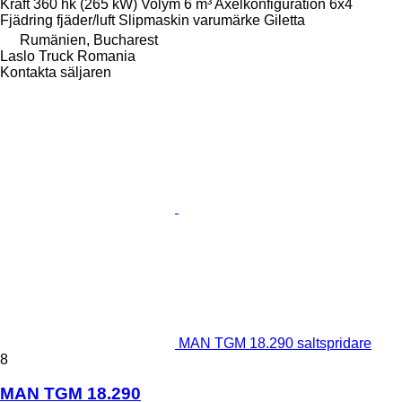
Kraft
360 hk (265 kW)
Volym
6 m³
Axelkonfiguration
6x4
Fjädring
fjäder/luft
Slipmaskin varumärke
Giletta
Rumänien, Bucharest
Laslo Truck Romania
Kontakta säljaren
MAN TGM 18.290 saltspridare
8
MAN TGM 18.290