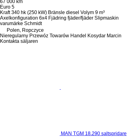
67 000 km
Euro 5
Kraft
340 hk (250 kW)
Bränsle
diesel
Volym
9 m³
Axelkonfiguration
6x4
Fjädring
fjäder/fjäder
Slipmaskin
varumärke
Schmidt
Polen, Ropczyce
Nieregularny Przewóz Towarów Handel Kosydar Marcin
Kontakta säljaren
MAN TGM 18.290 saltspridare