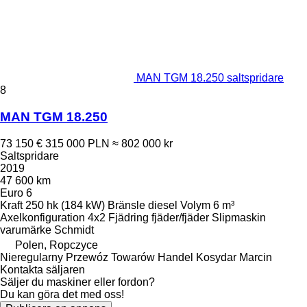
MAN TGM 18.250 saltspridare
8
MAN TGM 18.250
73 150 €
315 000 PLN
≈ 802 000 kr
Saltspridare
2019
47 600 km
Euro 6
Kraft
250 hk (184 kW)
Bränsle
diesel
Volym
6 m³
Axelkonfiguration
4x2
Fjädring
fjäder/fjäder
Slipmaskin
varumärke
Schmidt
Polen, Ropczyce
Nieregularny Przewóz Towarów Handel Kosydar Marcin
Kontakta säljaren
Säljer du maskiner eller fordon?
Du kan göra det med oss!