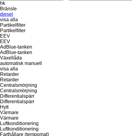
hk
Bränsle
diesel
visa alla
Partikelfilter
Partikelfilter
EEV
EEV
AdBlue-tanken
AdBlue-tanken
Växellåda
automatisk
manuell
visa alla
Retarder
Retarder
Centralsmörjning
Centralsmörjning
Differentialspärr
Differentialspärr
Hytt
Värmare
Värmare
Luftkonditionering
Luftkonditionering
Farthållare (tempomat)