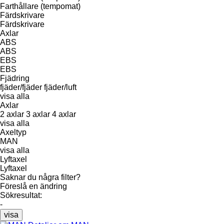
Farthållare (tempomat)
Färdskrivare
Färdskrivare
Axlar
ABS
ABS
EBS
EBS
Fjädring
fjäder/fjäder
fjäder/luft
visa alla
Axlar
2 axlar
3 axlar
4 axlar
visa alla
Axeltyp
MAN
visa alla
Lyftaxel
Lyftaxel
Saknar du några filter?
Föreslå en ändring
Sökresultat:
-
visa