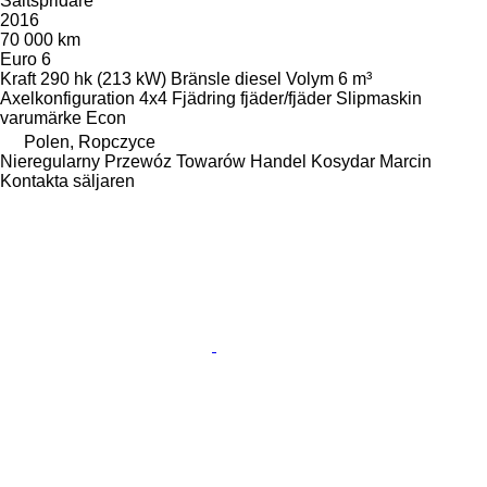
Saltspridare
2016
70 000 km
Euro 6
Kraft
290 hk (213 kW)
Bränsle
diesel
Volym
6 m³
Axelkonfiguration
4x4
Fjädring
fjäder/fjäder
Slipmaskin
varumärke
Econ
Polen, Ropczyce
Nieregularny Przewóz Towarów Handel Kosydar Marcin
Kontakta säljaren