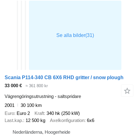
Scania P114-340 CB 6X6 RHD gritter / snow plough
33 000 €
≈ 361 800 kr
Vägrengöringsutrustning - saltspridare
2001
30 100 km
Euro
Euro 2
Kraft
340 hk (250 kW)
Last.kap.
12 500 kg
Axelkonfiguration
6x6
Nederländerna, Hoogerheide