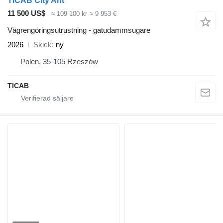
TICAB City Ant
11 500 US$
≈ 109 100 kr
≈ 9 953 €
Vägrengöringsutrustning - gatudammsugare
2026
Skick
ny
Polen, 35-105 Rzeszów
TICAB