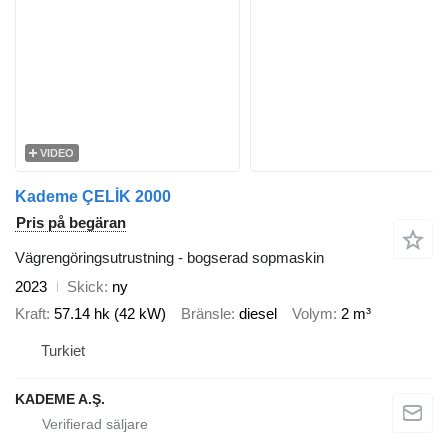
VIDEO
Kademe ÇELİK 2000
Pris på begäran
Vägrengöringsutrustning - bogserad sopmaskin
2023
Skick
ny
Kraft
57.14 hk (42 kW)
Bränsle
diesel
Volym
2 m³
Turkiet
KADEME A.Ş.