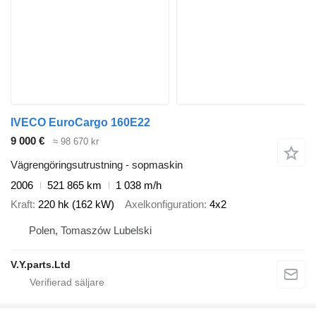
IVECO EuroCargo 160E22
9 000 €
≈ 98 670 kr
Vägrengöringsutrustning - sopmaskin
2006
521 865 km
1 038 m/h
Kraft
220 hk (162 kW)
Axelkonfiguration
4x2
Polen, Tomaszów Lubelski
V.Y.parts.Ltd