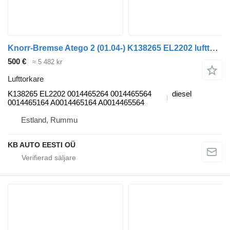
Knorr-Bremse Atego 2 (01.04-) K138265 EL2202 lufttorkare till Mercedes-Benz Atego, Atego 2, Atego 3 (1996-) lastbil
500 €
≈ 5 482 kr
Lufttorkare
K138265 EL2202 0014465264 0014465564
diesel
0014465164 A0014465164 A0014465564
Estland, Rummu
KB AUTO EESTI OÜ