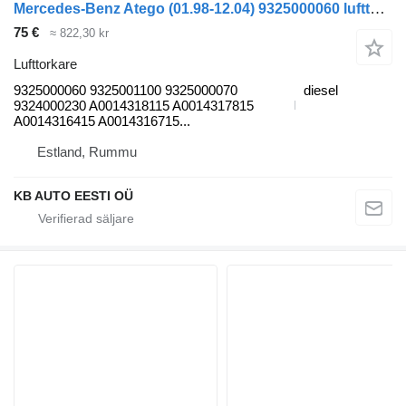
Mercedes-Benz Atego (01.98-12.04) 9325000060 lufttorkare till Mercedes-Benz Atego, Atego 2, Atego 3 (1996-) lastbil
75 €
≈ 822,30 kr
Lufttorkare
9325000060 9325001100 9325000070
diesel
9324000230 A0014318115 A0014317815
A0014316415 A0014316715...
Estland, Rummu
KB AUTO EESTI OÜ