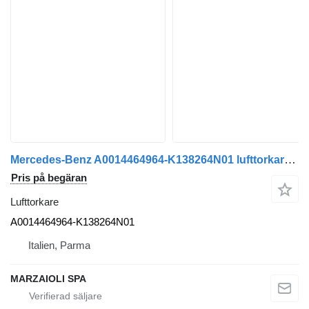
Mercedes-Benz A0014464964-K138264N01 lufttorkare till Mercedes-Benz Actros Mp2 Actros Mp3 Atego Axor lastbil
Pris på begäran
Lufttorkare
A0014464964-K138264N01
Italien, Parma
MARZAIOLI SPA