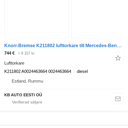
Knorr-Bremse K211802 lufttorkare till Mercedes-Benz Atego, Atego 2, Atego 3 (1996-) lastbil
744 €
≈ 8 157 kr
Lufttorkare
K211802 A0024463664 0024463664
diesel
Estland, Rummu
KB AUTO EESTI OÜ