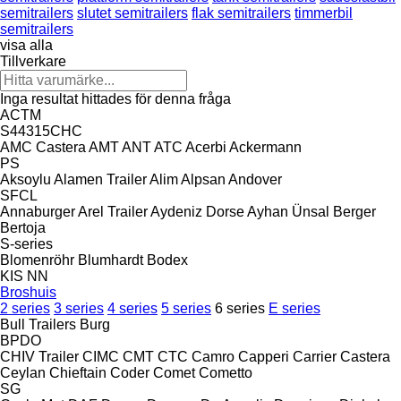
semitrailers
slutet semitrailers
flak semitrailers
timmerbil
semitrailers
visa alla
Tillverkare
Inga resultat hittades för denna fråga
ACTM
S44315CHC
AMC Castera
AMT
ANT
ATC
Acerbi
Ackermann
PS
Aksoylu
Alamen Trailer
Alim
Alpsan
Andover
SFCL
Annaburger
Arel Trailer
Aydeniz Dorse
Ayhan Ünsal
Berger
Bertoja
S-series
Blomenröhr
Blumhardt
Bodex
KIS
NN
Broshuis
2 series
3 series
4 series
5 series
6 series
E series
Bull Trailers
Burg
BPDO
CHIV Trailer
CIMC
CMT
CTC
Camro
Capperi
Carrier
Castera
Ceylan
Chieftain
Coder
Comet
Cometto
SG