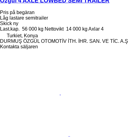
Özgül 4 AXLE LOWBED SEMI TRAILER
Pris på begäran
Låg lastare semitrailer
Skick
ny
Last.kap.
56 000 kg
Nettovikt
14 000 kg
Axlar
4
Turkiet, Konya
DURMUŞ ÖZGÜL OTOMOTİV İTH. İHR. SAN. VE TİC. A.Ş
Kontakta säljaren