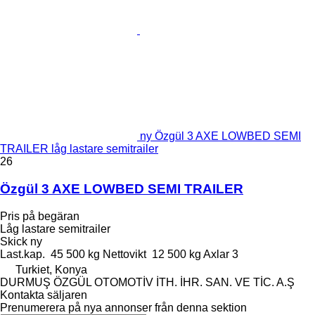
ny Özgül 3 AXE LOWBED SEMI
TRAILER låg lastare semitrailer
26
Özgül 3 AXE LOWBED SEMI TRAILER
Pris på begäran
Låg lastare semitrailer
Skick
ny
Last.kap.
45 500 kg
Nettovikt
12 500 kg
Axlar
3
Turkiet, Konya
DURMUŞ ÖZGÜL OTOMOTİV İTH. İHR. SAN. VE TİC. A.Ş
Kontakta säljaren
Prenumerera på nya annonser från denna sektion