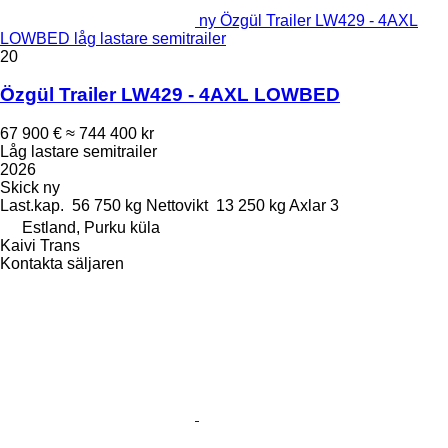
ny Özgül Trailer LW429 - 4AXL
LOWBED låg lastare semitrailer
20
Özgül Trailer LW429 - 4AXL LOWBED
67 900 €
≈ 744 400 kr
Låg lastare semitrailer
2026
Skick
ny
Last.kap.
56 750 kg
Nettovikt
13 250 kg
Axlar
3
Estland, Purku küla
Kaivi Trans
Kontakta säljaren