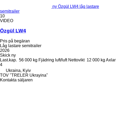
ny Özgül LW4 låg lastare
semitrailer
10
VIDEO
Özgül LW4
Pris på begäran
Låg lastare semitrailer
2026
Skick
ny
Last.kap.
56 000 kg
Fjädring
luft/luft
Nettovikt
12 000 kg
Axlar
4
Ukraina, Kyiv
TOV "TRELER Ukrayina"
Kontakta säljaren