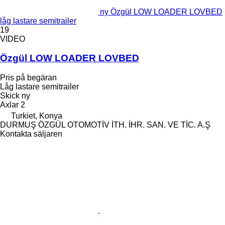
ny Özgül LOW LOADER LOVBED
låg lastare semitrailer
19
VIDEO
Özgül LOW LOADER LOVBED
Pris på begäran
Låg lastare semitrailer
Skick
ny
Axlar
2
Turkiet, Konya
DURMUŞ ÖZGÜL OTOMOTİV İTH. İHR. SAN. VE TİC. A.Ş
Kontakta säljaren