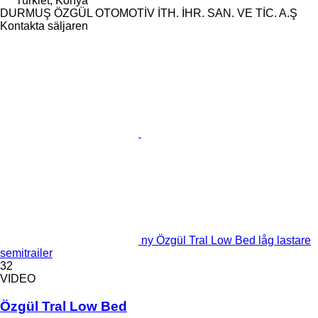
Turkiet, Konya
DURMUŞ ÖZGÜL OTOMOTİV İTH. İHR. SAN. VE TİC. A.Ş
Kontakta säljaren
ny Özgül Tral Low Bed låg lastare
semitrailer
32
VIDEO
Özgül Tral Low Bed