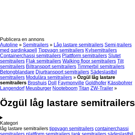
Publicera en annons
Autoline
»
Semitrailers
»
Låg lastare semitrailers
Semi-trailers
med gardinkapell
Tippvagn semitrailers
Kylsemitrailers
Containerchassi semitrailers
Plattform semitrailers
Slutet
semitrailers
Flak semitrailers
Walking floor semitrailers
Tilt
semitrailers
Biltransport semitrailers
Timmerbil semitrailers
Betongblandare
Djurtransport semitrailers
Sädeslastbil
semitrailers
Modulära semitrailers
»
Özgül låg lastare
semitrailers
Broshuis
Doll
Faymonville
Goldhofer
Kässbohrer
Langendorf
Meusburger
Nooteboom
Titan
ZW-Trailer
»
Özgül låg lastare semitrailers
Kategori
låg lastare semitrailers
tippvagn semitrailers
containerchassi
semitrailers
plattform semitrailers
tank semitrailers
sädeslastbil