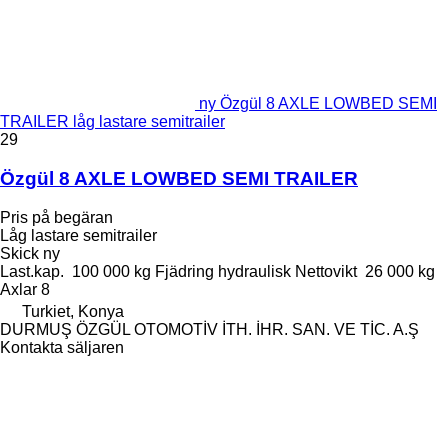
ny Özgül 8 AXLE LOWBED SEMI
TRAILER låg lastare semitrailer
29
Özgül 8 AXLE LOWBED SEMI TRAILER
Pris på begäran
Låg lastare semitrailer
Skick
ny
Last.kap.
100 000 kg
Fjädring
hydraulisk
Nettovikt
26 000 kg
Axlar
8
Turkiet, Konya
DURMUŞ ÖZGÜL OTOMOTİV İTH. İHR. SAN. VE TİC. A.Ş
Kontakta säljaren