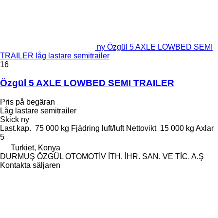
ny Özgül 5 AXLE LOWBED SEMI
TRAILER låg lastare semitrailer
16
Özgül 5 AXLE LOWBED SEMI TRAILER
Pris på begäran
Låg lastare semitrailer
Skick
ny
Last.kap.
75 000 kg
Fjädring
luft/luft
Nettovikt
15 000 kg
Axlar
5
Turkiet, Konya
DURMUŞ ÖZGÜL OTOMOTİV İTH. İHR. SAN. VE TİC. A.Ş
Kontakta säljaren