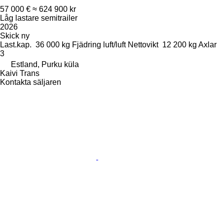
57 000 €
≈ 624 900 kr
Låg lastare semitrailer
2026
Skick
ny
Last.kap.
36 000 kg
Fjädring
luft/luft
Nettovikt
12 200 kg
Axlar
3
Estland, Purku küla
Kaivi Trans
Kontakta säljaren