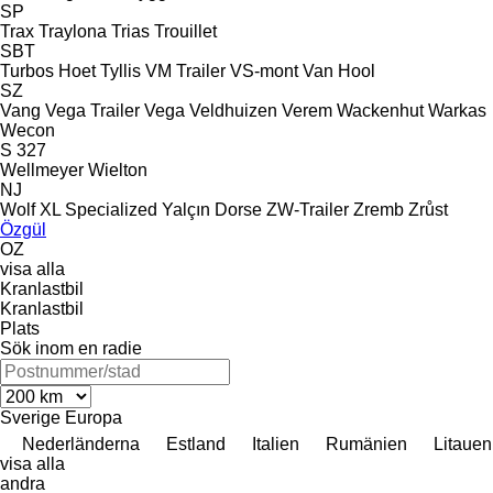
SP
Trax
Traylona
Trias
Trouillet
SBT
Turbos Hoet
Tyllis
VM Trailer
VS-mont
Van Hool
SZ
Vang
Vega Trailer
Vega
Veldhuizen
Verem
Wackenhut
Warkas
Wecon
S 327
Wellmeyer
Wielton
NJ
Wolf
XL Specialized
Yalçın Dorse
ZW-Trailer
Zremb
Zrůst
Özgül
OZ
visa alla
Kranlastbil
Kranlastbil
Plats
Sök inom en radie
Sverige
Europa
Nederländerna
Estland
Italien
Rumänien
Litauen
visa alla
andra