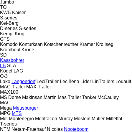
Jumbo
TO
KWB
Kaiser
S-series
Kel-Berg
D-series
S-series
Kempf
King
GTS
Komodo
Konturksan
Kotschenreuther
Kramer
Krollseg
Kromhout
Krone
SD
Kässbohrer
LB
SLA
Kögel
LAG
O-3
Lako
Langendorf
LeciTrailer
Leciñena
Lider
LinTrailers
Louault
MAC Trailer
MAX Trailer
MAX100
MS Dorse
Makinsan
Martin
Mas Trailer Tanker
McCauley
MAC
Mega
Meusburger
MPG
MTS
Mol
Montenegro
Montracon
Murray
Möslein
Müller-Mitteltal
T-series
NTM
Netam-Fruehauf
Nicolas
Nooteboom