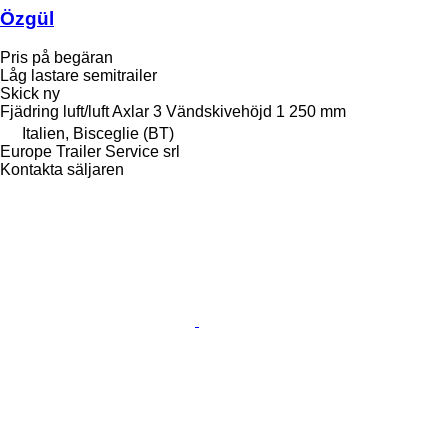
Özgül
Pris på begäran
Låg lastare semitrailer
Skick
ny
Fjädring
luft/luft
Axlar
3
Vändskivehöjd
1 250 mm
Italien, Bisceglie (BT)
Europe Trailer Service srl
Kontakta säljaren