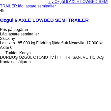
ny Özgül 6 AXLE LOWBED SEMI
TRAILER låg lastare semitrailer
48
Özgül 6 AXLE LOWBED SEMI TRAILER
Pris på begäran
Låg lastare semitrailer
Skick
ny
Last.kap.
85 000 kg
Fjädring
fjäder/luft
Nettovikt
17 000 kg
Axlar
6
Turkiet, Konya
DURMUŞ ÖZGÜL OTOMOTİV İTH. İHR. SAN. VE TİC. A.Ş
Kontakta säljaren