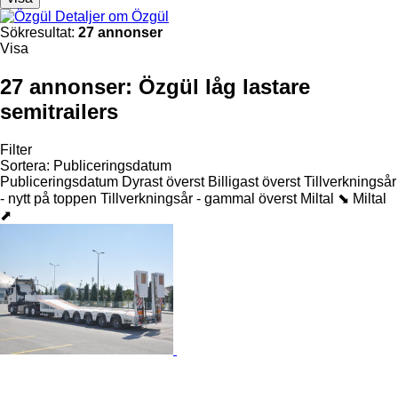
Detaljer om Özgül
Sökresultat:
27 annonser
Visa
27 annonser:
Özgül låg lastare
semitrailers
Filter
Sortera
:
Publiceringsdatum
Publiceringsdatum
Dyrast överst
Billigast överst
Tillverkningsår
- nytt på toppen
Tillverkningsår - gammal överst
Miltal ⬊
Miltal
⬈