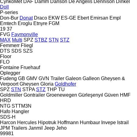
CynkoMet
DAF
Damm
Danson
De Angelis
Dennison
Dinkel
Doll
P-series
Don-Bur
Donat
Draco
EKW
ES-GE
Ebert
Emirsan
Empl
Emtech
Eroglu
Etnyre
FGM
19
37
FVG
Faymonville
MAX
Multi
SPZ
STBZ
STN
STZ
Femmerr
Fliegl
DTS
SDS
SZS
Floor
FLO
Fontaine
Fruehauf
Oplegger
Fudeng
GB
GMV
GVN Trailer
Galeon
Galleon
Gheysen &
Verpoort
Gheysen
Gloria
Goldhofer
SPZ
STN
STPA
STZ
THP
TU
Goldmiller
Gontrailer
Groenewegen
Gürleşenyıl
Güven
HMF
HRD
NTG
STTM3N
Hafo
Hangler
SDS-H
Harcon
Hercules
Hipotruk
Hoffmann
Humbaur
Invepe
Istrail
JPM Trailers
Janmil
Jeep
Jeho
99981