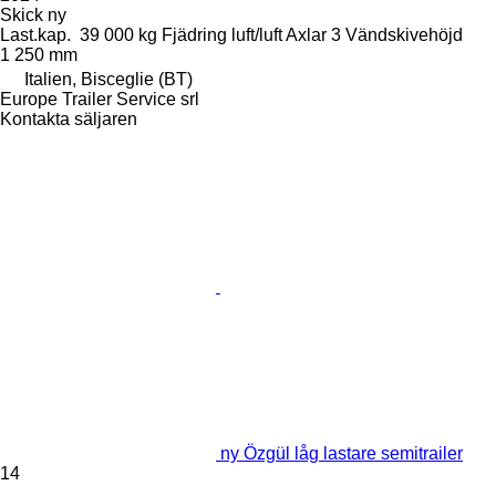
Skick
ny
Last.kap.
39 000 kg
Fjädring
luft/luft
Axlar
3
Vändskivehöjd
1 250 mm
Italien, Bisceglie (BT)
Europe Trailer Service srl
Kontakta säljaren
ny Özgül låg lastare semitrailer
14