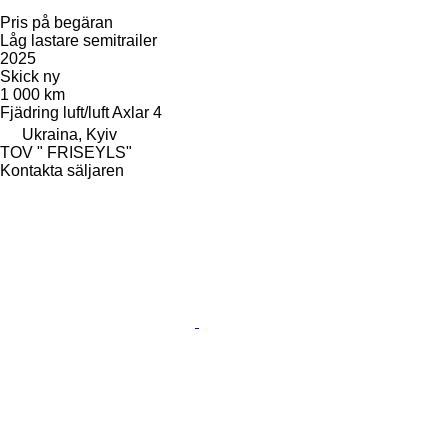
Pris på begäran
Låg lastare semitrailer
2025
Skick
ny
1 000 km
Fjädring
luft/luft
Axlar
4
Ukraina, Kyiv
TOV " FRISEYLS"
Kontakta säljaren