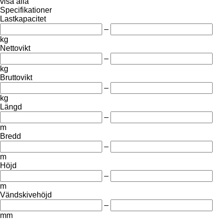
visa alla
Specifikationer
Lastkapacitet
–
kg
Nettovikt
–
kg
Bruttovikt
–
kg
Längd
–
m
Bredd
–
m
Höjd
–
m
Vändskivehöjd
–
mm