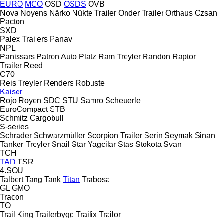
EURO
MCO
OSD
OSDS
OVB
Nova
Noyens
Närko
Nükte Trailer
Onder Trailer
Orthaus
Ozsan
Pacton
SXD
Palex Trailers
Panav
NPL
Panissars
Patron Auto
Platz
Ram Treyler
Randon
Raptor
Trailer
Reed
C70
Reis Treyler
Renders
Robuste
Kaiser
Rojo
Royen
SDC
STU
Samro
Scheuerle
EuroCompact
STB
Schmitz Cargobull
S-series
Schrader
Schwarzmüller
Scorpion Trailer
Serin
Seymak
Sinan
Tanker-Treyler
Snail
Star Yagcilar
Stas
Stokota
Svan
TCH
TAD
TSR
4.SOU
Talbert
Tang
Tank
Titan
Trabosa
GL
GMO
Tracon
TO
Trail King
Trailerbygg
Trailix
Trailor