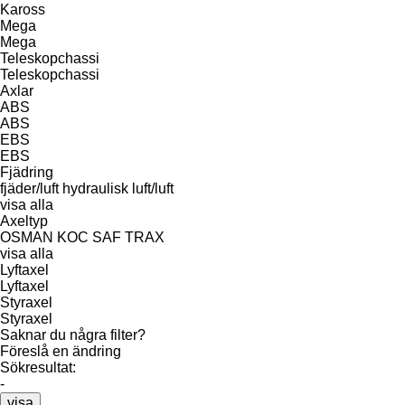
Kaross
Mega
Mega
Teleskopchassi
Teleskopchassi
Axlar
ABS
ABS
EBS
EBS
Fjädring
fjäder/luft
hydraulisk
luft/luft
visa alla
Axeltyp
OSMAN KOC
SAF
TRAX
visa alla
Lyftaxel
Lyftaxel
Styraxel
Styraxel
Saknar du några filter?
Föreslå en ändring
Sökresultat:
-
visa