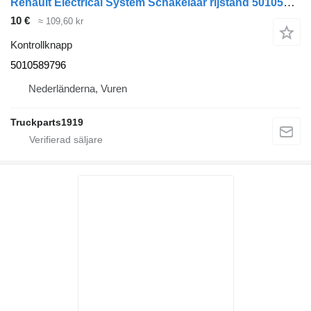
Renault Electrical System Schakelaar rijstand 5010589796 kontrollknapp till lastbil
10 €
≈ 109,60 kr
Kontrollknapp
5010589796
Nederländerna, Vuren
Truckparts1919