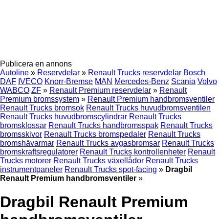
Publicera en annons
Autoline
»
Reservdelar
»
Renault Trucks reservdelar
Bosch
DAF
IVECO
Knorr-Bremse
MAN
Mercedes-Benz
Scania
Volvo
WABCO
ZF
»
Renault Premium reservdelar
»
Renault
Premium bromssystem
»
Renault Premium handbromsventiler
Renault Trucks bromsok
Renault Trucks huvudbromsventilen
Renault Trucks huvudbromscylindrar
Renault Trucks
bromsklossar
Renault Trucks handbromsspak
Renault Trucks
bromsskivor
Renault Trucks bromspedaler
Renault Trucks
bromshävarmar
Renault Trucks avgasbromsar
Renault Trucks
bromskraftsregulatorer
Renault Trucks kontrollenheter
Renault
Trucks motorer
Renault Trucks växellådor
Renault Trucks
instrumentpaneler
Renault Trucks spot-facing
»
Dragbil
Renault Premium handbromsventiler
»
Dragbil Renault Premium