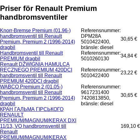
Priser för Renault Premium
handbromsventiler
Knorr-Bremse Premium (01.96-)
Referensnummer:
handbromsventil till Renault
DPM28A
30,65 €
Premium, Premium 2 (1996-2014)
5010422400,
dragbil
bränsle: diesel
Handbromsventil till Renault
Referensnummer:
34,84 €
PREMIUM dragbil
5010260130
Renault DŹWIGNIA HAMULCA
RĘCZNEGO PREMIUM 420DCI
Referensnummer:
23,22 €
handbromsventil till Renault
5010422400
PREMIUM 420DCI dragbil
WABCO Premium 2 (01.05-)
Referensnummer:
handbromsventil till Renault
9617231400
30,65 €
Premium, Premium 2 (1996-2014)
7420813850,
dragbil
bränsle: diesel
КРАН ГАЛЬМА ГІРСЬКОГО
RENAULT
PREMIUM/MAGNUM/KERAX DXI
11/13, VO handbromsventil till
169,10 €
Renault
PREMIUM/MAGNUM/KERAX