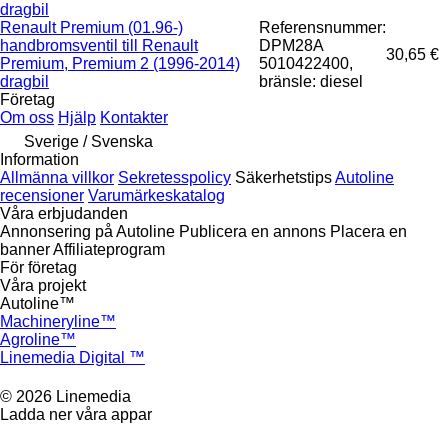
dragbil
Renault Premium (01.96-)
Referensnummer:
handbromsventil till Renault
DPM28A
30,65 €
Premium, Premium 2 (1996-2014)
5010422400,
dragbil
bränsle: diesel
Företag
Om oss
Hjälp
Kontakter
Sverige / Svenska
Information
Allmänna villkor
Sekretesspolicy
Säkerhetstips
Autoline
recensioner
Varumärkeskatalog
Våra erbjudanden
Annonsering på Autoline
Publicera en annons
Placera en
banner
Affiliateprogram
För företag
Våra projekt
Autoline™
Machineryline™
Agroline™
Linemedia Digital ™
© 2026 Linemedia
Ladda ner våra appar