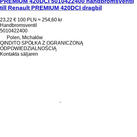
PREMIUM 420DCI 5010422400 handbromsventil
till Renault PREMIUM 420DCI dragbil
23,22 €
100 PLN
≈ 254,60 kr
Handbromsventil
5010422400
Polen, Michałów
QINDITO SPÓŁKA Z OGRANICZONĄ
ODPOWIEDZIALNOŚCIĄ
Kontakta säljaren