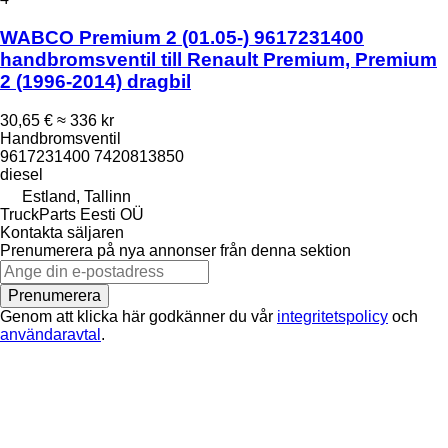
WABCO Premium 2 (01.05-) 9617231400
handbromsventil till Renault Premium, Premium
2 (1996-2014) dragbil
30,65 €
≈ 336 kr
Handbromsventil
9617231400 7420813850
diesel
Estland, Tallinn
TruckParts Eesti OÜ
Kontakta säljaren
Prenumerera på nya annonser från denna sektion
Prenumerera
Genom att klicka här godkänner du vår
integritetspolicy
och
användaravtal
.