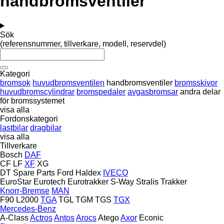
handbromsventiler
Sök
(referensnummer, tillverkare, modell, reservdel)
Kategori
bromsok
huvudbromsventilen
handbromsventiler
bromsskivor
huvudbromscylindrar
bromspedaler
avgasbromsar
andra delar
för bromssystemet
visa alla
Fordonskategori
lastbilar
dragbilar
visa alla
Tillverkare
Bosch
DAF
CF
LF
XF
XG
DT Spare Parts
Ford
Haldex
IVECO
EuroStar
Eurotech
Eurotrakker
S-Way
Stralis
Trakker
Knorr-Bremse
MAN
F90
L2000
TGA
TGL
TGM
TGS
TGX
Mercedes-Benz
A-Class
Actros
Antos
Arocs
Atego
Axor
Econic