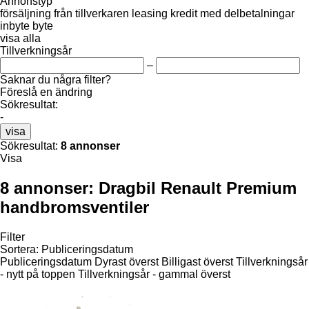
Annonstyp
försäljning
från tillverkaren
leasing
kredit
med delbetalningar
inbyte
byte
visa alla
Tillverkningsår
–
Saknar du några filter?
Föreslå en ändring
Sökresultat:
-
visa
Sökresultat:
8 annonser
Visa
8 annonser:
Dragbil Renault Premium
handbromsventiler
Filter
Sortera
:
Publiceringsdatum
Publiceringsdatum
Dyrast överst
Billigast överst
Tillverkningsår
- nytt på toppen
Tillverkningsår - gammal överst