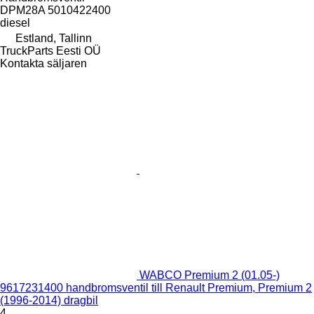
DPM28A 5010422400
diesel
Estland, Tallinn
TruckParts Eesti OÜ
Kontakta säljaren
WABCO Premium 2 (01.05-)
9617231400 handbromsventil till Renault Premium, Premium 2
(1996-2014) dragbil
4