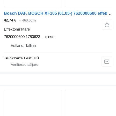
Bosch DAF, BOSCH XF105 (01.05-) 7620000600 effektomriktare till DAF XF95, XF105 (2001-2014) dragbil
42,74 €
≈ 468,60 kr
Effektomriktare
7620000600 1780623
diesel
Estland, Tallinn
TruckParts Eesti OÜ