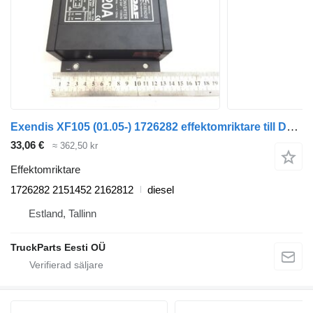
Exendis XF105 (01.05-) 1726282 effektomriktare till DAF XF95, XF105 (2001-2014) dragbil
33,06 €
≈ 362,50 kr
Effektomriktare
1726282 2151452 2162812
diesel
Estland, Tallinn
TruckParts Eesti OÜ