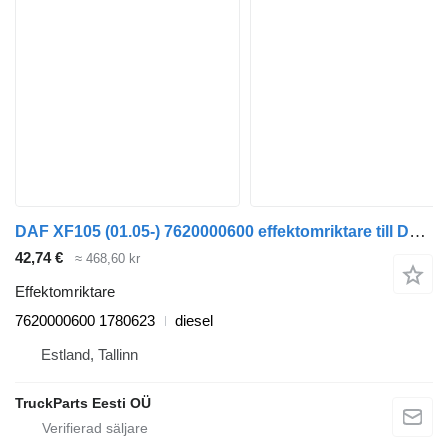
DAF XF105 (01.05-) 7620000600 effektomriktare till DAF XF95, XF105 (2001-2014) dragbil
42,74 €
≈ 468,60 kr
Effektomriktare
7620000600 1780623
diesel
Estland, Tallinn
TruckParts Eesti OÜ