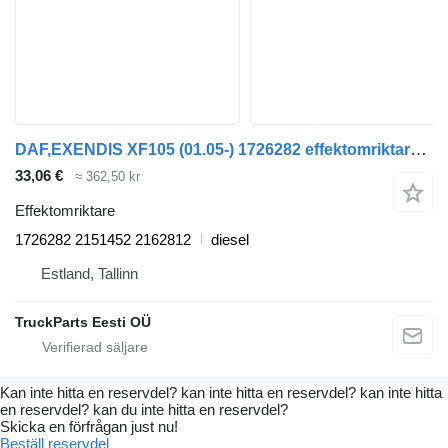
DAF,EXENDIS XF105 (01.05-) 1726282 effektomriktare till DAF XF95, XF105 (2001-2014) dragbil
33,06 €
≈ 362,50 kr
Effektomriktare
1726282 2151452 2162812
diesel
Estland, Tallinn
TruckParts Eesti OÜ
Kan inte hitta en reservdel? kan inte hitta en reservdel? kan inte hitta
en reservdel? kan du inte hitta en reservdel?
Skicka en förfrågan just nu!
Beställ reservdel