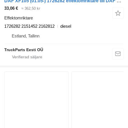
DAF XF105 (01.05-) 1726282 effektomriktare till DAF XF95, XF105 (2001-2014) dragbil
33,06 €
≈ 362,50 kr
Effektomriktare
1726282 2151452 2162812
diesel
Estland, Tallinn
TruckParts Eesti OÜ