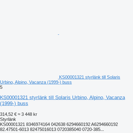
KS00001321 styrlänk till Solaris
Urbino, Alpino, Vacanza (1999-) buss
5
KS00001321 styrlänk till Solaris Urbino, Alpino, Vacanza
(1999-) buss
314,52 €
≈ 3 448 kr
Styrlänk
KS00001321 8346974164 042638 6294660192 A6294660192
82.47501-6013 82475016013 0720385040 0720-385...