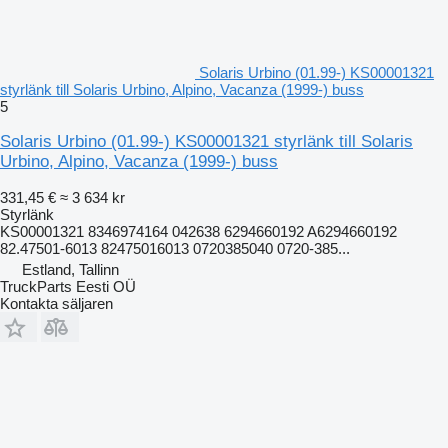
Solaris Urbino (01.99-) KS00001321
styrlänk till Solaris Urbino, Alpino, Vacanza (1999-) buss
5
Solaris Urbino (01.99-) KS00001321 styrlänk till Solaris
Urbino, Alpino, Vacanza (1999-) buss
331,45 €
≈ 3 634 kr
Styrlänk
KS00001321 8346974164 042638 6294660192 A6294660192
82.47501-6013 82475016013 0720385040 0720-385...
Estland, Tallinn
TruckParts Eesti OÜ
Kontakta säljaren