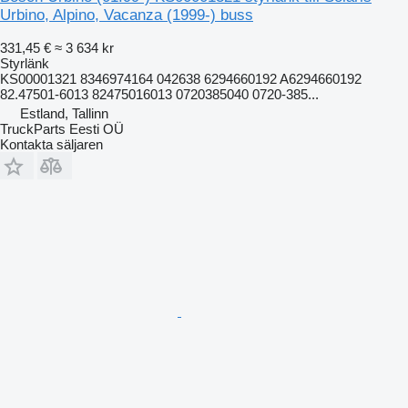
Urbino, Alpino, Vacanza (1999-) buss
331,45 €
≈ 3 634 kr
Styrlänk
KS00001321 8346974164 042638 6294660192 A6294660192
82.47501-6013 82475016013 0720385040 0720-385...
Estland, Tallinn
TruckParts Eesti OÜ
Kontakta säljaren