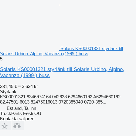
Solaris KS00001321 styrlänk till
Solaris Urbino, Alpino, Vacanza (1999-) buss
5
Solaris KS00001321 styrlänk till Solaris Urbino, Alpino,
Vacanza (1999-) buss
331,45 €
≈ 3 634 kr
Styrlänk
KS00001321 8346974164 042638 6294660192 A6294660192
82.47501-6013 82475016013 0720385040 0720-385...
Estland, Tallinn
TruckParts Eesti OÜ
Kontakta säljaren