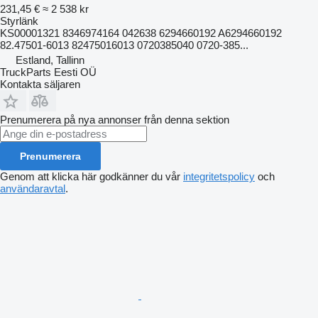
231,45 €
≈ 2 538 kr
Styrlänk
KS00001321 8346974164 042638 6294660192 A6294660192
82.47501-6013 82475016013 0720385040 0720-385...
Estland, Tallinn
TruckParts Eesti OÜ
Kontakta säljaren
Prenumerera på nya annonser från denna sektion
Prenumerera
Genom att klicka här godkänner du vår
integritetspolicy
och
användaravtal
.