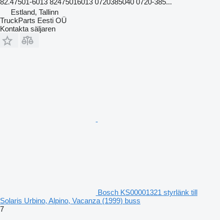
82.47501-6013 82475016013 0720385040 0720-385...
Estland, Tallinn
TruckParts Eesti OÜ
Kontakta säljaren
Bosch KS00001321 styrlänk till
Solaris Urbino, Alpino, Vacanza (1999) buss
7