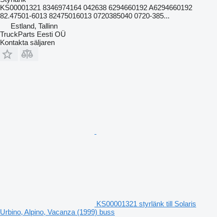
KS00001321 8346974164 042638 6294660192 A6294660192
82.47501-6013 82475016013 0720385040 0720-385...
Estland, Tallinn
TruckParts Eesti OÜ
Kontakta säljaren
KS00001321 styrlänk till Solaris
Urbino, Alpino, Vacanza (1999) buss