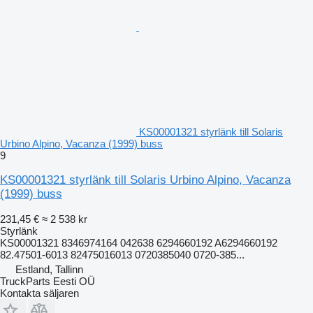
KS00001321 styrlänk till Solaris
Urbino Alpino, Vacanza (1999) buss
9
KS00001321 styrlänk till Solaris Urbino Alpino, Vacanza
(1999) buss
231,45 €
≈ 2 538 kr
Styrlänk
KS00001321 8346974164 042638 6294660192 A6294660192
82.47501-6013 82475016013 0720385040 0720-385...
Estland, Tallinn
TruckParts Eesti OÜ
Kontakta säljaren