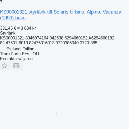
7
KS00001321 styrlänk till Solaris Urbino, Alpino, Vacanza
(1999) buss
331,45 €
≈ 3 634 kr
Styrlänk
KS00001321 8346974164 042638 6294660192 A6294660192
82.47501-6013 82475016013 0720385040 0720-385...
Estland, Tallinn
TruckParts Eesti OÜ
Kontakta säljaren