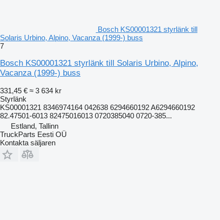
Bosch KS00001321 styrlänk till
Solaris Urbino, Alpino, Vacanza (1999-) buss
7
Bosch KS00001321 styrlänk till Solaris Urbino, Alpino,
Vacanza (1999-) buss
331,45 €
≈ 3 634 kr
Styrlänk
KS00001321 8346974164 042638 6294660192 A6294660192
82.47501-6013 82475016013 0720385040 0720-385...
Estland, Tallinn
TruckParts Eesti OÜ
Kontakta säljaren