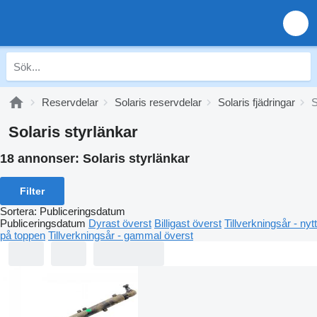
Reservdelar
Solaris reservdelar
Solaris fjädringar
S
Solaris styrlänkar
18 annonser:
Solaris styrlänkar
Filter
Sortera
:
Publiceringsdatum
Publiceringsdatum
Dyrast överst
Billigast överst
Tillverkningsår - nytt
på toppen
Tillverkningsår - gammal överst