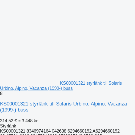
KS00001321 styrlänk till Solaris
Urbino, Alpino, Vacanza (1999-) buss
8
KS00001321 styrlänk till Solaris Urbino, Alpino, Vacanza
(1999-) buss
314,52 €
≈ 3 448 kr
Styrlänk
KS00001321 8346974164 042638 6294660192 A6294660192