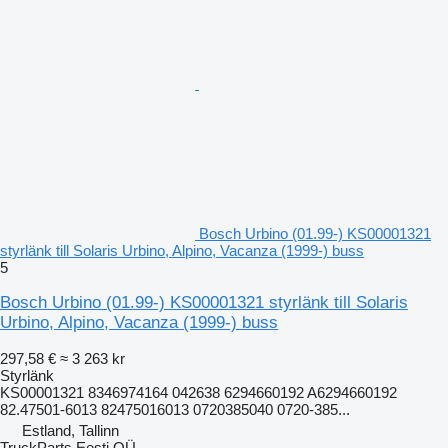
Bosch Urbino (01.99-) KS00001321
styrlänk till Solaris Urbino, Alpino, Vacanza (1999-) buss
5
Bosch Urbino (01.99-) KS00001321 styrlänk till Solaris
Urbino, Alpino, Vacanza (1999-) buss
297,58 €
≈ 3 263 kr
Styrlänk
KS00001321 8346974164 042638 6294660192 A6294660192
82.47501-6013 82475016013 0720385040 0720-385...
Estland, Tallinn
TruckParts Eesti OÜ