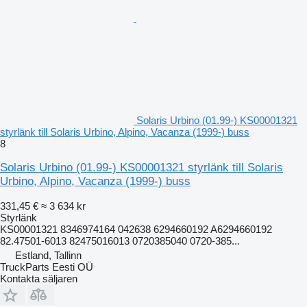
Solaris Urbino (01.99-) KS00001321
styrlänk till Solaris Urbino, Alpino, Vacanza (1999-) buss
8
Solaris Urbino (01.99-) KS00001321 styrlänk till Solaris
Urbino, Alpino, Vacanza (1999-) buss
331,45 €
≈ 3 634 kr
Styrlänk
KS00001321 8346974164 042638 6294660192 A6294660192
82.47501-6013 82475016013 0720385040 0720-385...
Estland, Tallinn
TruckParts Eesti OÜ
Kontakta säljaren