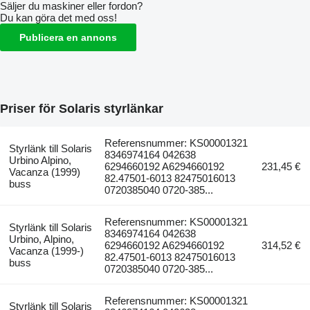
Säljer du maskiner eller fordon?
Du kan göra det med oss!
Publicera en annons
Priser för Solaris styrlänkar
Referensnummer: KS00001321
Styrlänk till Solaris
8346974164 042638
Urbino Alpino,
6294660192 A6294660192
231,45 €
Vacanza (1999)
82.47501-6013 82475016013
buss
0720385040 0720-385...
Referensnummer: KS00001321
Styrlänk till Solaris
8346974164 042638
Urbino, Alpino,
6294660192 A6294660192
314,52 €
Vacanza (1999-)
82.47501-6013 82475016013
buss
0720385040 0720-385...
Referensnummer: KS00001321
Styrlänk till Solaris