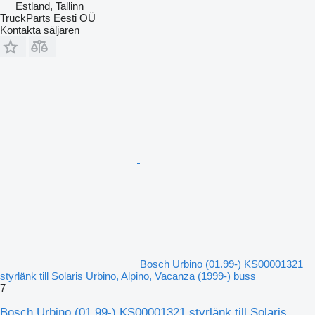
Estland, Tallinn
TruckParts Eesti OÜ
Kontakta säljaren
Bosch Urbino (01.99-) KS00001321
styrlänk till Solaris Urbino, Alpino, Vacanza (1999-) buss
7
Bosch Urbino (01.99-) KS00001321 styrlänk till Solaris