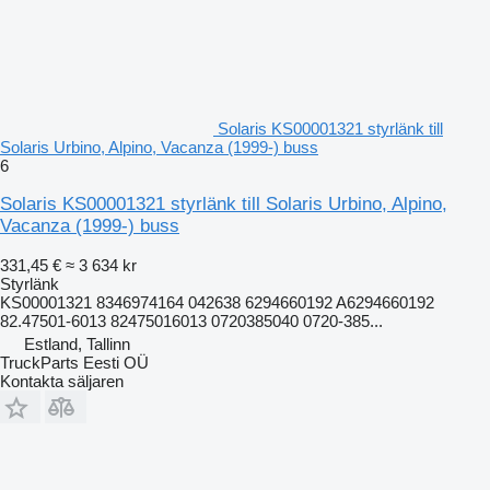
Solaris KS00001321 styrlänk till
Solaris Urbino, Alpino, Vacanza (1999-) buss
6
Solaris KS00001321 styrlänk till Solaris Urbino, Alpino,
Vacanza (1999-) buss
331,45 €
≈ 3 634 kr
Styrlänk
KS00001321 8346974164 042638 6294660192 A6294660192
82.47501-6013 82475016013 0720385040 0720-385...
Estland, Tallinn
TruckParts Eesti OÜ
Kontakta säljaren