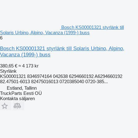
Bosch KS00001321 styrlänk till
Solaris Urbino, Alpino, Vacanza (1999-) buss
6
Bosch KS00001321 styrlänk till Solaris Urbino, Alpino,
Vacanza (1999-) buss
380,65 €
≈ 4 173 kr
Styrlänk
KS00001321 8346974164 042638 6294660192 A6294660192
82.47501-6013 82475016013 0720385040 0720-385...
Estland, Tallinn
TruckParts Eesti OÜ
Kontakta säljaren