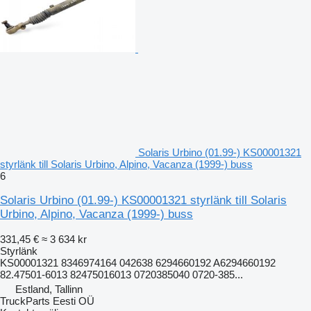
Solaris Urbino (01.99-) KS00001321
styrlänk till Solaris Urbino, Alpino, Vacanza (1999-) buss
6
Solaris Urbino (01.99-) KS00001321 styrlänk till Solaris
Urbino, Alpino, Vacanza (1999-) buss
331,45 €
≈ 3 634 kr
Styrlänk
KS00001321 8346974164 042638 6294660192 A6294660192
82.47501-6013 82475016013 0720385040 0720-385...
Estland, Tallinn
TruckParts Eesti OÜ