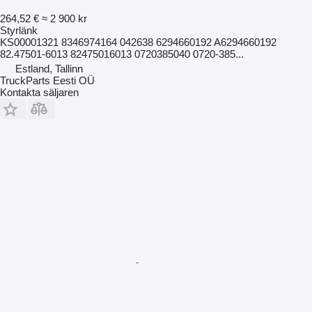
264,52 €
≈ 2 900 kr
Styrlänk
KS00001321 8346974164 042638 6294660192 A6294660192
82.47501-6013 82475016013 0720385040 0720-385...
Estland, Tallinn
TruckParts Eesti OÜ
Kontakta säljaren