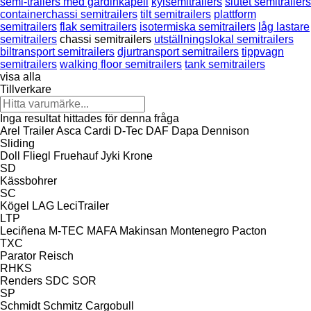
semi-trailers med gardinkapell
kylsemitrailers
slutet semitrailers
containerchassi semitrailers
tilt semitrailers
plattform
semitrailers
flak semitrailers
isotermiska semitrailers
låg lastare
semitrailers
chassi semitrailers
utställningslokal semitrailers
biltransport semitrailers
djurtransport semitrailers
tippvagn
semitrailers
walking floor semitrailers
tank semitrailers
visa alla
Tillverkare
Inga resultat hittades för denna fråga
Arel Trailer
Asca
Cardi
D-Tec
DAF
Dapa
Dennison
Sliding
Doll
Fliegl
Fruehauf
Jyki
Krone
SD
Kässbohrer
SC
Kögel
LAG
LeciTrailer
LTP
Leciñena
M-TEC
MAFA
Makinsan
Montenegro
Pacton
TXC
Parator
Reisch
RHKS
Renders
SDC
SOR
SP
Schmidt
Schmitz Cargobull