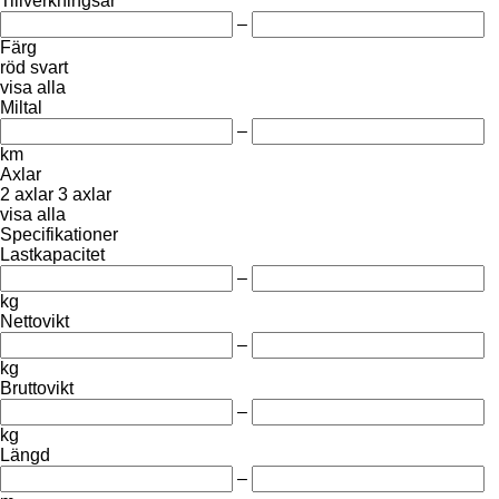
Tillverkningsår
–
Färg
röd
svart
visa alla
Miltal
–
km
Axlar
2 axlar
3 axlar
visa alla
Specifikationer
Lastkapacitet
–
kg
Nettovikt
–
kg
Bruttovikt
–
kg
Längd
–