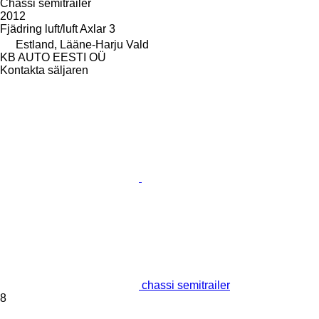
Chassi semitrailer
2012
Fjädring
luft/luft
Axlar
3
Estland, Lääne-Harju Vald
KB AUTO EESTI OÜ
Kontakta säljaren
chassi semitrailer
8