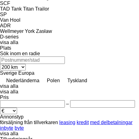
SCF
TAD
Tank
Titan
Trailor
SP
Van Hool
ADR
Wellmeyer
York
Zasław
D-series
visa alla
Plats
Sök inom en radie
Sverige
Europa
Nederländerna
Polen
Tyskland
visa alla
visa alla
Pris
–
Annonstyp
försäljning
från tillverkaren
leasing
kredit
med delbetalningar
inbyte
byte
visa alla