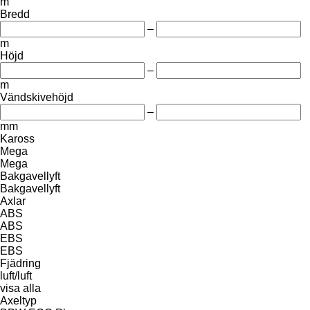
m
Bredd
–
m
Höjd
–
m
Vändskivehöjd
–
mm
Kaross
Mega
Mega
Bakgavellyft
Bakgavellyft
Axlar
ABS
ABS
EBS
EBS
Fjädring
luft/luft
visa alla
Axeltyp