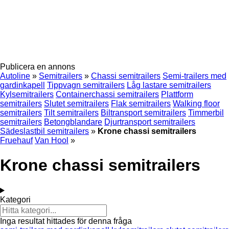
Publicera en annons
Autoline
»
Semitrailers
»
Chassi semitrailers
Semi-trailers med
gardinkapell
Tippvagn semitrailers
Låg lastare semitrailers
Kylsemitrailers
Containerchassi semitrailers
Plattform
semitrailers
Slutet semitrailers
Flak semitrailers
Walking floor
semitrailers
Tilt semitrailers
Biltransport semitrailers
Timmerbil
semitrailers
Betongblandare
Djurtransport semitrailers
Sädeslastbil semitrailers
»
Krone chassi semitrailers
Fruehauf
Van Hool
»
Krone chassi semitrailers
Kategori
Inga resultat hittades för denna fråga