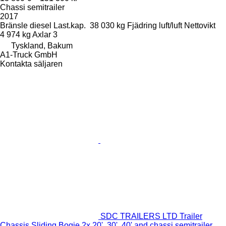
Chassi semitrailer
2017
Bränsle
diesel
Last.kap.
38 030 kg
Fjädring
luft/luft
Nettovikt
4 974 kg
Axlar
3
Tyskland, Bakum
A1-Truck GmbH
Kontakta säljaren
SDC TRAILERS LTD Trailer
Chassis Sliding Bogie 2x 20', 30', 40' and chassi semitrailer