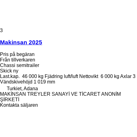
3
Makinsan 2025
Pris på begäran
Från tillverkaren
Chassi semitrailer
Skick
ny
Last.kap.
46 000 kg
Fjädring
luft/luft
Nettovikt
6 000 kg
Axlar
3
Vändskivehöjd
1 019 mm
Turkiet, Adana
MAKİNSAN TREYLER SANAYİ VE TİCARET ANONİM
ŞİRKETİ
Kontakta säljaren