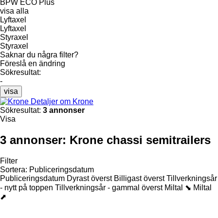
BPW ECO Plus
visa alla
Lyftaxel
Lyftaxel
Styraxel
Styraxel
Saknar du några filter?
Föreslå en ändring
Sökresultat:
-
visa
Detaljer om Krone
Sökresultat:
3 annonser
Visa
3 annonser:
Krone chassi semitrailers
Filter
Sortera
:
Publiceringsdatum
Publiceringsdatum
Dyrast överst
Billigast överst
Tillverkningsår
- nytt på toppen
Tillverkningsår - gammal överst
Miltal ⬊
Miltal
⬈