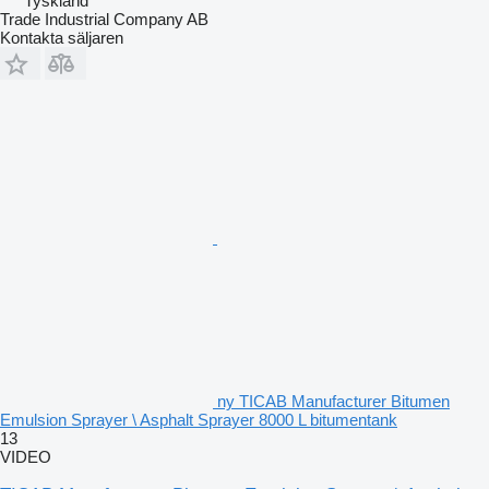
Tyskland
Trade Industrial Company AB
Kontakta säljaren
ny TICAB Manufacturer Bitumen
Emulsion Sprayer \ Asphalt Sprayer 8000 L bitumentank
13
VIDEO