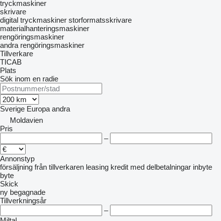
tryckmaskiner
skrivare
digital tryckmaskiner
storformatsskrivare
materialhanteringsmaskiner
rengöringsmaskiner
andra rengöringsmaskiner
Tillverkare
TICAB
Plats
Sök inom en radie
Sverige
Europa
andra
Moldavien
Pris
–
Annonstyp
försäljning
från tillverkaren
leasing
kredit
med delbetalningar
inbyte
byte
Skick
ny
begagnade
Tillverkningsår
–
Miltal