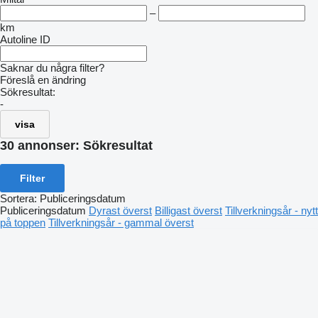
–
km
Autoline ID
Saknar du några filter?
Föreslå en ändring
Sökresultat:
-
visa
30 annonser:
Sökresultat
Filter
Sortera
:
Publiceringsdatum
Publiceringsdatum
Dyrast överst
Billigast överst
Tillverkningsår - nytt
på toppen
Tillverkningsår - gammal överst