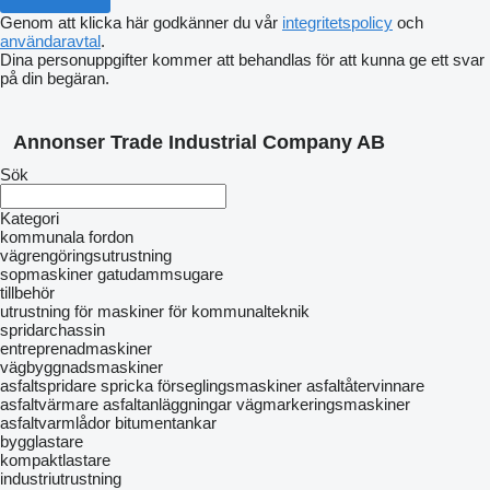
Genom att klicka här godkänner du vår
integritetspolicy
och
användaravtal
.
Dina personuppgifter kommer att behandlas för att kunna ge ett svar
på din begäran.
Annonser Trade Industrial Company AB
Sök
Kategori
kommunala fordon
vägrengöringsutrustning
sopmaskiner
gatudammsugare
tillbehör
utrustning för maskiner för kommunalteknik
spridarchassin
entreprenadmaskiner
vägbyggnadsmaskiner
asfaltspridare
spricka förseglingsmaskiner
asfaltåtervinnare
asfaltvärmare
asfaltanläggningar
vägmarkeringsmaskiner
asfaltvarmlådor
bitumentankar
bygglastare
kompaktlastare
industriutrustning