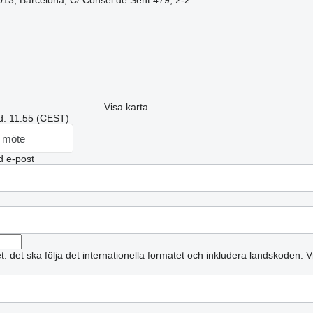
013, Barcelona, C/ Consel de Sent 479, 2-2
Visa karta
id: 11:55 (CEST)
t möte
 e-post
: det ska följa det internationella formatet och inkludera landskoden.
V