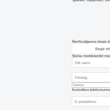
Spanien, Katalonien, 08
Återförsäljarens lokala t
Begär et
Skicka meddelandet med
Kontrollera telefonnumret