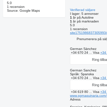
5.0
1 recension
Verifierad säljare
Source: Google Maps
I lager:
5 annonser
1
år på Autoline
1
år på marknaden
5.0
1 recension
site17519868373059934
Prenumerera på säl
German Sánchez
+34 670 24 ...
Visa
+34 
Ring tillb
German Sanchez
Språk:
Spanska
+34 670 24 ...
Visa
+34 
Ring tillb
+34 619 80 ...
Visa
+34 
www.sgmaquinaria.com/
Adress