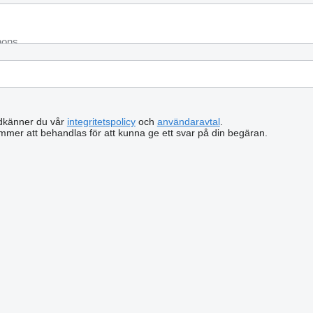
odkänner du vår
integritetspolicy
och
användaravtal
.
mmer att behandlas för att kunna ge ett svar på din begäran.