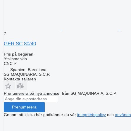
7
GER SC 80/40
Pris på begäran
Ytslipmaskin
CNC
✓
Spanien, Barcelona
SG MAQUINARIA, S.C.P.
Kontakta säljaren
Prenumerera på nya annonser från SG MAQUINARIA, S.C.P.
Prenumerera
Genom att klicka här godkänner du vår
integritetspolicy
och
använda