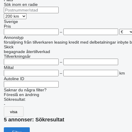
Sök inom en radie
Sverige
Pris
–
Annonstyp
försäljning
från tillverkaren
leasing
kredit
med delbetalningar
inbyte
b
Skick
begagnade
återtillverkad
Tillverkningsår
–
Miltal
–
km
Autoline ID
Saknar du några filter?
Föreslå en ändring
Sökresultat:
-
visa
5 annonser:
Sökresultat