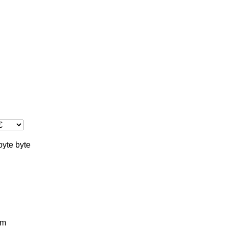
byte
byte
km