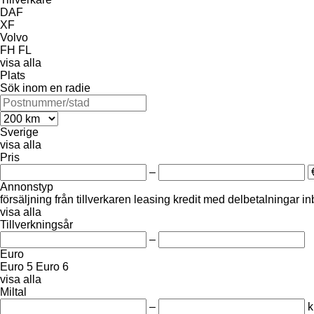
DAF
XF
Volvo
FH
FL
visa alla
Plats
Sök inom en radie
Sverige
visa alla
Pris
–
Annonstyp
försäljning
från tillverkaren
leasing
kredit
med delbetalningar
in
visa alla
Tillverkningsår
–
Euro
Euro 5
Euro 6
visa alla
Miltal
–