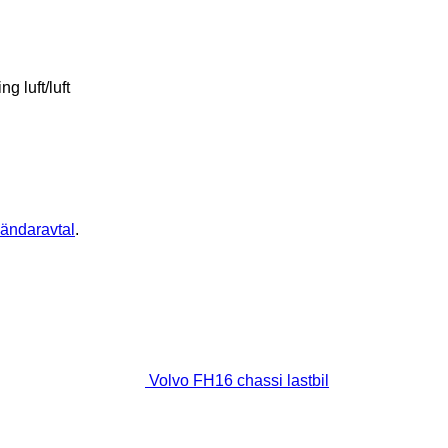
ing
luft/luft
ändaravtal
.
Volvo FH16 chassi lastbil