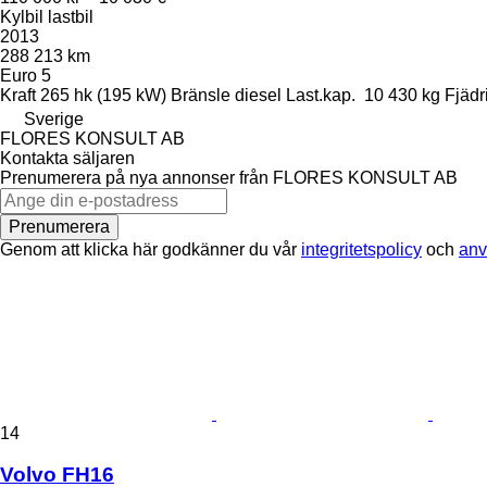
Kylbil lastbil
2013
288 213 km
Euro 5
Kraft
265 hk (195 kW)
Bränsle
diesel
Last.kap.
10 430 kg
Fjädr
Sverige
FLORES KONSULT AB
Kontakta säljaren
Prenumerera på nya annonser från FLORES KONSULT AB
Prenumerera
Genom att klicka här godkänner du vår
integritetspolicy
och
anv
14
Volvo FH16