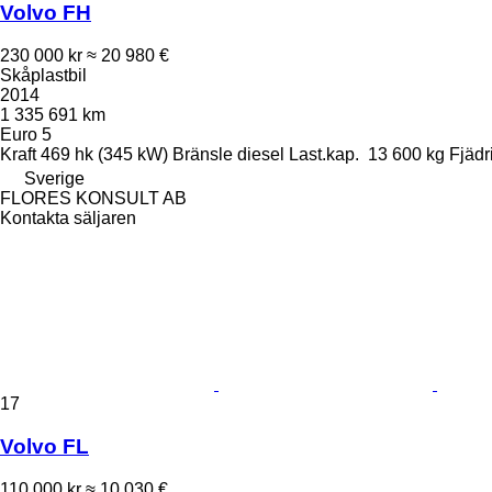
Volvo FH
230 000 kr
≈ 20 980 €
Skåplastbil
2014
1 335 691 km
Euro 5
Kraft
469 hk (345 kW)
Bränsle
diesel
Last.kap.
13 600 kg
Fjädr
Sverige
FLORES KONSULT AB
Kontakta säljaren
17
Volvo FL
110 000 kr
≈ 10 030 €