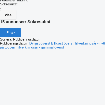
Föreslå en ändring
Sökresultat:
-
visa
15 annonser:
Sökresultat
Filter
Sortera
:
Publiceringsdatum
Publiceringsdatum
Dyrast överst
Billigast överst
Tillverkningsår - nytt
på toppen
Tillverkningsår - gammal överst