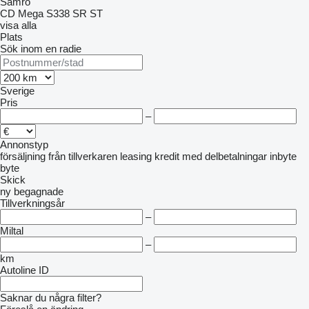
Samro
CD
Mega
S338
SR
ST
visa alla
Plats
Sök inom en radie
Sverige
Pris
–
Annonstyp
försäljning
från tillverkaren
leasing
kredit
med delbetalningar
inbyte
byte
Skick
ny
begagnade
Tillverkningsår
–
Miltal
–
km
Autoline ID
Saknar du några filter?