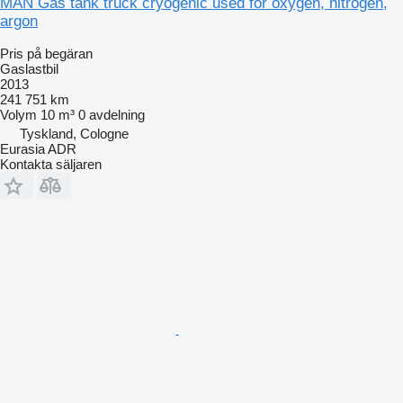
MAN Gas tank truck cryogenic used for oxygen, nitrogen,
argon
Pris på begäran
Gaslastbil
2013
241 751 km
Volym
10 m³
0 avdelning
Tyskland, Cologne
Eurasia ADR
Kontakta säljaren