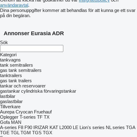
användaravtal
.
Dina personuppgifter kommer att behandlas för att kunna ge ett svar
på din begäran.
Annonser Eurasia ADR
Sök
Kategori
tankvagns
tank semitrailers
gas tank semitrailers
tanktrailers
gas tank trailers
tankar och reservoarer
gastankar
cylindriska förvaringstankar
lastbilar
gaslastbilar
Tillverkare
Aurepa
Cryocan
Fruehauf
Oplegger
T-series
TF
TX
Gofa
MAN
A-series
F8
F90
IRIZAR
KAT
L2000
LE
Lion's series
NL series
TGA
TGE
TGL
TGM
TGS
TGX