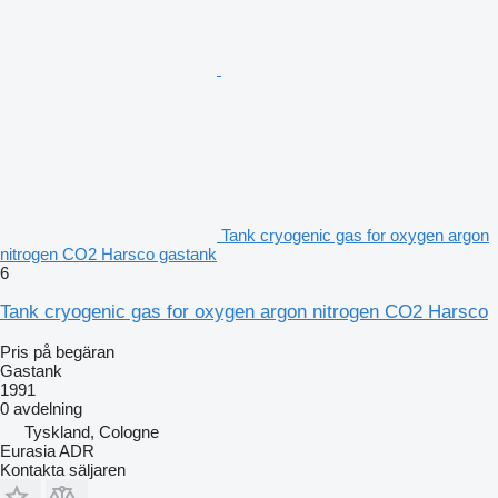
Tank cryogenic gas for oxygen argon
nitrogen CO2 Harsco gastank
6
Tank cryogenic gas for oxygen argon nitrogen CO2 Harsco
Pris på begäran
Gastank
1991
0 avdelning
Tyskland, Cologne
Eurasia ADR
Kontakta säljaren