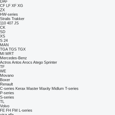
DAF
CF
LF
XF
XG
ZX
HW-series
Stralis
Trakker
110
407
JS
CK
SD
XS
S 24
MAN
TGA
TGS
TGX
MI
MRT
Mercedes-Benz
Actros
Antos
Arocs
Atego
Sprinter
TF
WE
Movano
Boxer
Renault
C-series
Kerax
Master
Maxity
Midlum
T-series
P-series
S-series
TL
Volvo
FE
FH
FM
L-series
visa alla