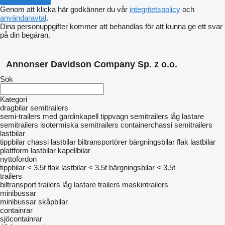
Genom att klicka här godkänner du vår
integritetspolicy
och
användaravtal
.
Dina personuppgifter kommer att behandlas för att kunna ge ett svar
på din begäran.
Annonser Davidson Company Sp. z o.o.
Sök
Kategori
dragbilar
semitrailers
semi-trailers med gardinkapell
tippvagn semitrailers
låg lastare
semitrailers
isotermiska semitrailers
containerchassi semitrailers
lastbilar
tippbilar
chassi lastbilar
biltransportörer
bärgningsbilar
flak lastbilar
plattform lastbilar
kapellbilar
nyttofordon
tippbilar < 3.5t
flak lastbilar < 3.5t
bärgningsbilar < 3.5t
trailers
biltransport trailers
låg lastare trailers
maskintrailers
minibussar
minibussar skåpbilar
containrar
sjöcontainrar