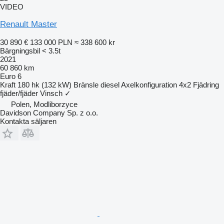
VIDEO
Renault Master
30 890 €
133 000 PLN
≈ 338 600 kr
Bärgningsbil < 3.5t
2021
60 860 km
Euro 6
Kraft
180 hk (132 kW)
Bränsle
diesel
Axelkonfiguration
4x2
Fjädring
fjäder/fjäder
Vinsch
✓
Polen, Modliborzyce
Davidson Company Sp. z o.o.
Kontakta säljaren