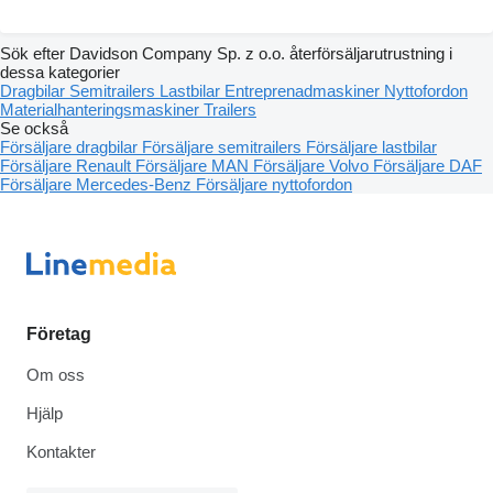
Sök efter Davidson Company Sp. z o.o. återförsäljarutrustning i
dessa kategorier
Dragbilar
Semitrailers
Lastbilar
Entreprenadmaskiner
Nyttofordon
Materialhanteringsmaskiner
Trailers
Se också
Försäljare dragbilar
Försäljare semitrailers
Försäljare lastbilar
Försäljare Renault
Försäljare MAN
Försäljare Volvo
Försäljare DAF
Försäljare Mercedes-Benz
Försäljare nyttofordon
Företag
Om oss
Hjälp
Kontakter