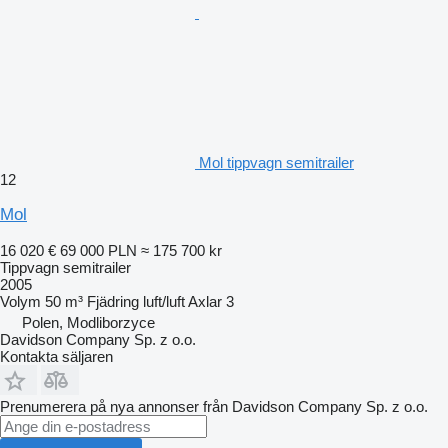
Mol tippvagn semitrailer
12
Mol
16 020 €
69 000 PLN
≈ 175 700 kr
Tippvagn semitrailer
2005
Volym
50 m³
Fjädring
luft/luft
Axlar
3
Polen, Modliborzyce
Davidson Company Sp. z o.o.
Kontakta säljaren
Prenumerera på nya annonser från Davidson Company Sp. z o.o.