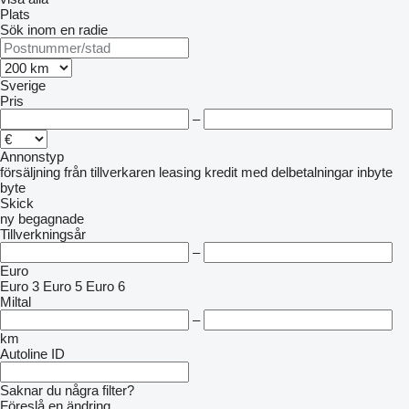
Plats
Sök inom en radie
Sverige
Pris
–
Annonstyp
försäljning
från tillverkaren
leasing
kredit
med delbetalningar
inbyte
byte
Skick
ny
begagnade
Tillverkningsår
–
Euro
Euro 3
Euro 5
Euro 6
Miltal
–
km
Autoline ID
Saknar du några filter?
Föreslå en ändring