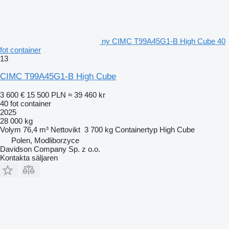
ny CIMC T99A45G1-B High Cube 40
fot container
13
CIMC T99A45G1-B High Cube
3 600 €
15 500 PLN
≈ 39 460 kr
40 fot container
2025
28 000 kg
Volym
76,4 m³
Nettovikt
3 700 kg
Containertyp
High Cube
Polen, Modliborzyce
Davidson Company Sp. z o.o.
Kontakta säljaren