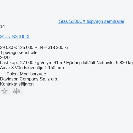
Stas S300CX tippvagn semitrailer
14
Stas S300CX
29 030 €
125 000 PLN
≈ 318 300 kr
Tippvagn semitrailer
2020
Last.kap.
27 000 kg
Volym
41 m³
Fjädring
luft/luft
Nettovikt
5 820 kg
Axlar
3
Vändskivehöjd
1 150 mm
Polen, Modliborzyce
Davidson Company Sp. z o.o.
Kontakta säljaren