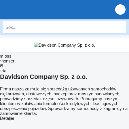
m oss
nnonser
09
arta
Davidson Company Sp. z o.o.
Firma nasza zajmuje się sprzedażą używanych samochodów
ciężarowych, dostawczych, naczep oraz maszyn budowlanych,
prowadzimy sprzedaż części używanych. Pomagamy naszym
klientom w załatwianiu formalności kredytowych, leasingowych i
ubezpieczeniu pojazdów. Sprowadzamy samochody z zagranicy na
zamówienie klienta.
Detaljer