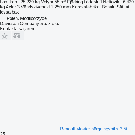
Last.kap.
25 230 kg
Volym
55 m³
Fjädring
fjäder/luft
Nettovikt
6 420
kg
Axlar
3
Vändskivehöjd
1 250 mm
Karossfabrikat
Benalu
Sätt att
lossa
bak
Polen, Modliborzyce
Davidson Company Sp. z o.o.
Kontakta säljaren
Renault Master bärgningsbil < 3.5t
25