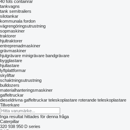
40 fots containrar
tankvagns
tank semitrailers
silotankar
kommunala fordon
vägrengöringsutrustning
sopmaskiner
traktorer
hjultraktorer
entreprenadmaskiner
grävmaskiner
hjulgrävare
minigrävare
bandgrävare
bygglastare
hjullastare
lyftplattformar
skyliftar
schaktningsutrustning
bulldozers
materialhanteringsmaskiner
gaffeltruckar
dieseldrivna gaffeltruckar
teleskoplastare
roterande teleskoplastare
Tillverkare
Inga resultat hittades för denna fråga
Caterpillar
320
938
950
D series