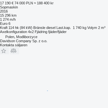
17 190 €
74 000 PLN
≈ 188 400 kr
Sopmaskin
2016
15 296 km
1 274 m/h
Euro 6
Kraft
114 hk (84 kW)
Bränsle
diesel
Last.kap.
1 740 kg
Volym
2 m³
Axelkonfiguration
4x2
Fjädring
fjäder/fjäder
Polen, Modliborzyce
Davidson Company Sp. z o.o.
Kontakta säljaren