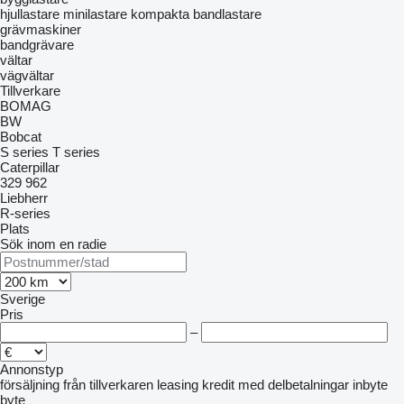
hjullastare
minilastare
kompakta bandlastare
grävmaskiner
bandgrävare
vältar
vägvältar
Tillverkare
BOMAG
BW
Bobcat
S series
T series
Caterpillar
329
962
Liebherr
R-series
Plats
Sök inom en radie
Sverige
Pris
–
Annonstyp
försäljning
från tillverkaren
leasing
kredit
med delbetalningar
inbyte
byte