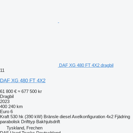
DAF XG 480 FT 4X2 dragbil
11
DAF XG 480 FT 4X2
61 800 €
≈ 677 500 kr
Dragbil
2023
400 240 km
Euro 6
Kraft
530 hk (390 kW)
Bränsle
diesel
Axelkonfiguration
4x2
Fjädring
parabolisk
Drifttyp
Bakhjulsdrift
Tyskland, Frechen
DAF Used Trucks Deutschland