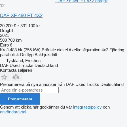
DAF XF 480 FT 4X2 dragbil
12
DAF XF 480 FT 4X2
30 200 €
≈ 331 100 kr
Dragbil
2021
508 703 km
Euro 6
Kraft
483 hk (355 kW)
Bränsle
diesel
Axelkonfiguration
4x2
Fjädring
parabolisk
Drifttyp
Bakhjulsdrift
Tyskland, Frechen
DAF Used Trucks Deutschland
Kontakta säljaren
Prenumerera på nya annonser från DAF Used Trucks Deutschland
Prenumerera
Genom att klicka här godkänner du vår
integritetspolicy
och
användaravtal
.