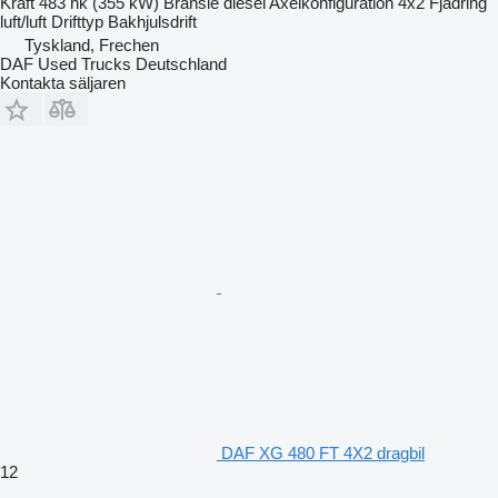
Kraft
483 hk (355 kW)
Bränsle
diesel
Axelkonfiguration
4x2
Fjädring
luft/luft
Drifttyp
Bakhjulsdrift
Tyskland, Frechen
DAF Used Trucks Deutschland
Kontakta säljaren
DAF XG 480 FT 4X2 dragbil
12