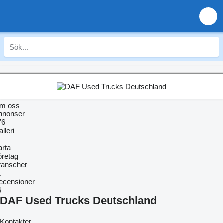
m oss
nnonser
76
lleri
arta
öretag
ranscher
1
ecensioner
6
DAF Used Trucks Deutschland
Kontakter