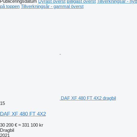
Publiceringsdatum
Dyrast överst
Billigast överst
Tillverkningsår - nytt
på toppen
Tillverkningsår - gammal överst
DAF XF 480 FT 4X2 dragbil
15
DAF XF 480 FT 4X2
30 200 €
≈ 331 100 kr
Dragbil
2021