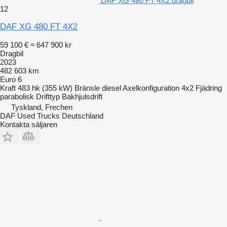
DAF XG 480 FT 4X2 dragbil
12
DAF XG 480 FT 4X2
59 100 €
≈ 647 900 kr
Dragbil
2023
482 603 km
Euro 6
Kraft
483 hk (355 kW)
Bränsle
diesel
Axelkonfiguration
4x2
Fjädring
parabolisk
Drifttyp
Bakhjulsdrift
Tyskland, Frechen
DAF Used Trucks Deutschland
Kontakta säljaren